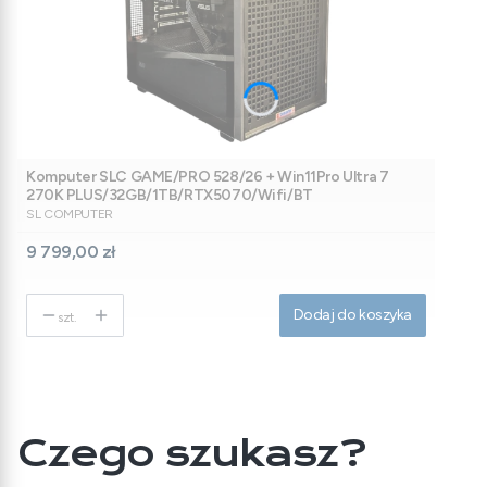
Komputer SLC GAME/PRO 528/26 + Win11Pro Ultra 7
270K PLUS/32GB/1TB/RTX5070/Wifi/BT
PRODUCENT
SL COMPUTER
Cena
9 799,00 zł
Dodaj do koszyka
szt.
Czego szukasz?