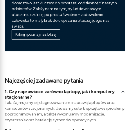
doradztwo jest kluczem do prostszej codzienności naszych
odbiorców. Zależy nam na tym, by ludzie w naszym
otoczeniu czuli się po prostu świetnie – zadowolenie
człowieka to mały krok do ulepszania otaczającego nas
świata.
Kliknij i poznaj nas bliżej
Najczęściej zadawane pytania
1.
Czy naprawiacie zarówno laptopy, jak i komputery
stacjonarne?
Tak. Zajmujemy się diagnozowaniem i naprawą laptopów oraz
komputerów stacjonarnych. Usuwamy usterki sprzętowe i problemy
z oprogramowaniem, a także wykonujemy modernizacje,
czyszczenie oraz instalację systemów operacyjnych.