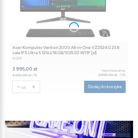
Acer Komputer Veriton 2000 All-in-One VZ2524G 23.8
cala IPS Ultra 5 125U/16GB/512SSD W11P [sl]
PRODUCENT
ACER
Cena promocyjna
3 995,00 zł
Najniższa cena:
3 995,00 zł
-0%
4 295,00 zł
-7%
Dodaj do koszyka
szt.