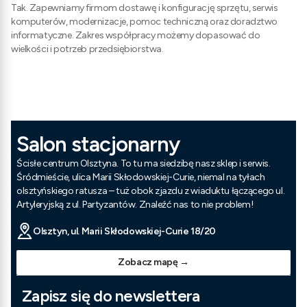
Tak. Zapewniamy firmom dostawę i konfigurację sprzętu, serwis
komputerów, modernizacje, pomoc techniczną oraz doradztwo
informatyczne. Zakres współpracy możemy dopasować do
wielkości i potrzeb przedsiębiorstwa.
Salon stacjonarny
Ścisłe centrum Olsztyna. To tu ma siedzibę nasz sklep i serwis.
Śródmieście, ulica Marii Skłodowskiej-Curie, niemal na tyłach
olsztyńskiego ratusza – tuż obok zjazdu z wiaduktu łączącego ul.
Artyleryjską z ul. Partyzantów. Znaleźć nas to nie problem!
Olsztyn, ul. Marii Skłodowskiej-Curie 18/20
Zobacz mapę →
Zapisz się do newslettera