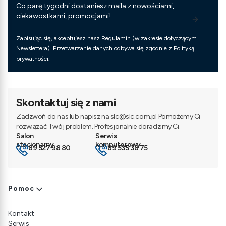
Co parę tygodni dostaniesz maila z nowościami,
ciekawostkami, promocjami!
Zapisując się, akceptujesz nasz Regulamin (w zakresie dotyczącym
Newslettera). Przetwarzanie danych odbywa się zgodnie z Polityką
prywatności.
Skontaktuj się z nami
Zadzwoń do nas lub napisz na slc@slc.com.pl Pomożemy Ci
rozwiązać Twój problem. Profesjonalnie doradzimy Ci.
89 527 98 80
89 535 38 75
Linki w stopce
Pomoc
Kontakt
Serwis