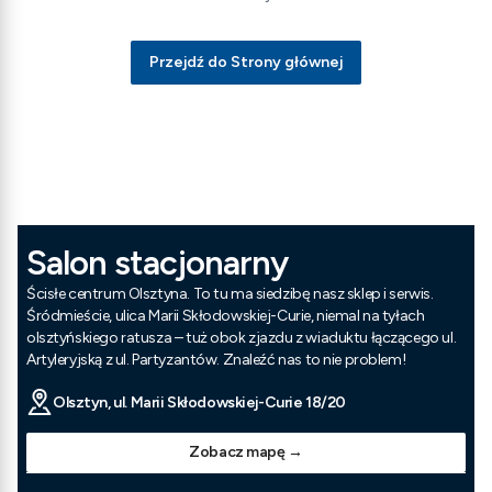
Przejdź do Strony głównej
Salon stacjonarny
Ścisłe centrum Olsztyna. To tu ma siedzibę nasz sklep i serwis.
Śródmieście, ulica Marii Skłodowskiej-Curie, niemal na tyłach
olsztyńskiego ratusza – tuż obok zjazdu z wiaduktu łączącego ul.
Artyleryjską z ul. Partyzantów. Znaleźć nas to nie problem!
Olsztyn, ul. Marii Skłodowskiej-Curie 18/20
Zobacz mapę →