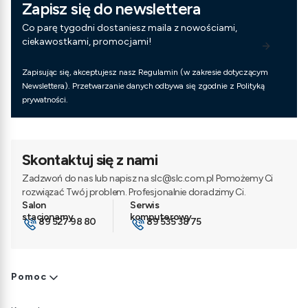
Zapisz się do newslettera
Co parę tygodni dostaniesz maila z nowościami,
ciekawostkami, promocjami!
Zapisując się, akceptujesz nasz Regulamin (w zakresie dotyczącym
Newslettera). Przetwarzanie danych odbywa się zgodnie z Polityką
prywatności.
Skontaktuj się z nami
Zadzwoń do nas lub napisz na slc@slc.com.pl Pomożemy Ci
rozwiązać Twój problem. Profesjonalnie doradzimy Ci.
89 527 98 80
89 535 38 75
Linki w stopce
Pomoc