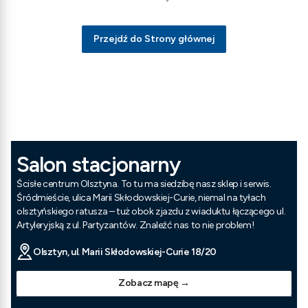
Przejdź do Strony głównej
Salon stacjonarny
Ścisłe centrum Olsztyna. To tu ma siedzibę nasz sklep i serwis.
Śródmieście, ulica Marii Skłodowskiej-Curie, niemal na tyłach
olsztyńskiego ratusza – tuż obok zjazdu z wiaduktu łączącego ul.
Artyleryjską z ul. Partyzantów. Znaleźć nas to nie problem!
Olsztyn, ul. Marii Skłodowskiej-Curie 18/20
Zobacz mapę →