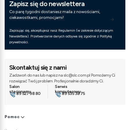
Zapisz się do newslettera
Co parę tygodni dostaniesz maila z nowościami,
ciekawostkami, promocjami!
Zapisując się, akceptujesz nasz Regulamin (w zakresie dotyczącym
Newslettera). Przetwarzanie danych odbywa się zgodnie z Polityką
prywatności.
Skontaktuj się z nami
Zadzwoń do nas lub napisz na slc@slc.com.pl Pomożemy Ci
rozwiązać Twój problem. Profesjonalnie doradzimy Ci.
89 527 98 80
89 535 38 75
Linki w stopce
Pomoc