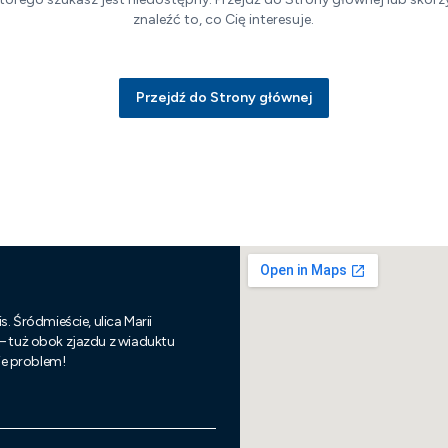
znaleźć to, co Cię interesuje.
Przejdź do Strony głównej
s. Śródmieście, ulica Marii
 – tuż obok zjazdu z wiaduktu
nie problem!