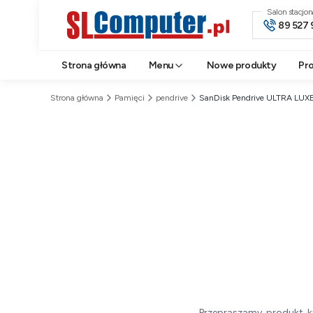
Salon stacjo
89 527 
Strona główna
Menu
Nowe produkty
Pr
Strona główna
Pamięci
pendrive
SanDisk Pendrive ULTRA LUX
Przepraszamy, produkt, k