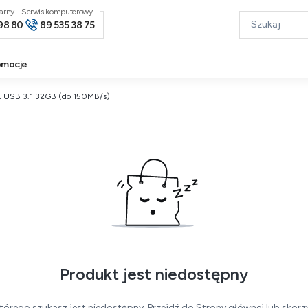
narny
98 80
89 535 38 75
omocje
E USB 3.1 32GB (do 150MB/s)
Produkt jest niedostępny
tórego szukasz jest niedostępny. Przejdź do Strony głównej lub skorzy