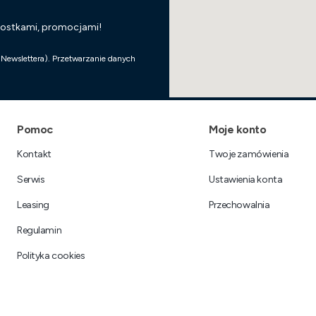
wostkami, promocjami!
 Newslettera). Przetwarzanie danych
Linki w stopce
Pomoc
Moje konto
Kontakt
Twoje zamówienia
Serwis
Ustawienia konta
Leasing
Przechowalnia
Regulamin
Polityka cookies