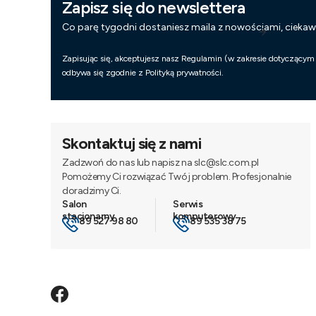
Zapisz się do newslettera
Co parę tygodni dostaniesz maila z nowościami, cieka
Zapisując się, akceptujesz nasz Regulamin (w zakresie dotyczącym
odbywa się zgodnie z Polityką prywatności.
Skontaktuj się z nami
Zadzwoń do nas lub napisz na slc@slc.com.pl
Pomożemy Ci rozwiązać Twój problem. Profesjonalnie
doradzimy Ci.
89 527 98 80
89 535 38 75