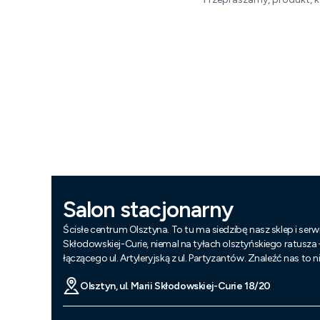
Salon stacjonarny
Ścisłe centrum Olsztyna. To tu ma siedzibę nasz sklep i serwi
Skłodowskiej-Curie, niemal na tyłach olsztyńskiego ratusza
łączącego ul. Artyleryjską z ul. Partyzantów. Znaleźć nas to 
Olsztyn, ul. Marii Skłodowskiej-Curie 18/20