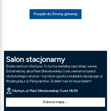
Przejdź do Strony głównej
Salon stacjonarny
Ścisłe centrum Olsztyna. To tu ma siedzibę nasz sklep i serwis.
Śródmieście, ulica Marii Skłodowskiej-Curie, niemal na tyłach
olsztyńskiego ratusza – tuż obok zjazdu z wiaduktu łączącego ul.
Artyleryjską z ul. Partyzantów. Znaleźć nas to nie problem!
Olsztyn, ul. Marii Skłodowskiej-Curie 18/20
Zobacz mapę →