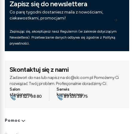
Zapisz się do newslettera
Co parę tygodni dostaniesz maila z nowościami,
ciekawostkami, promocjami!
Zapisując się, akceptujesz nasz Regulamin (w zakresie dotyczącym
Newslettera). Przetwarzanie danych odbywa się zgodnie z Polityką
prywatności.
Skontaktuj się z nami
Zadzwoń do nas lub napisz na slc@slc.com.pl Pomożemy Ci
rozwiązać Twój problem. Profesjonalnie doradzimy Ci.
89 527 98 80
89 535 38 75
Linki w stopce
Pomoc