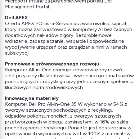
Microsoft Intune za pośrednictwem portalu Dell
Management Portal.
Dell APEX
Oferta APEX PC-as-a-Service pozwala uwolnić kapitał,
który można zainwestować w komputery AI bez żadnych
dodatkowych nakładów z góry. Bezproblemowe
wdrażanie, zabezpieczanie, wsparcie i odpowiedzialne
wycofywanie urządzeń oraz zarządzanie nimi w ramach
subskrypcji.
Promowanie zrównoważonego rozwoju
Komputer All-in-One promuje zrównoważony rozwój.
Jest przyjazny dla środowiska i wykonano go z materiałów
pochodzących z recyklingu przy jednoczesnym spełnieniu
kluczowych norm środowiskowych.
Innowacyjne materiały
Komputer Dell Pro All-in-One 35 W wykonano w 54% z
tworzyw sztucznych pochodzących z recyklingu
odpadów pokonsumenckich, z tworzyw sztucznych
przetworzonych w obiegu zamkniętym i w 16% ze szkła
pochodzącego z recyklingu. Ponadto jest dostarczany w
opakowaniach wykonanych nawet w 100% z materiałów