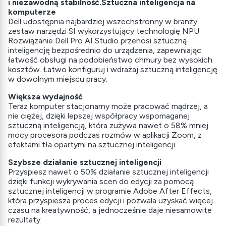
i niezawodną stabilność.Sztuczna inteligencja na
komputerze
Dell udostępnia najbardziej wszechstronny w branży
zestaw narzędzi SI wykorzystujący technologię NPU.
Rozwiązanie Dell Pro AI Studio przenosi sztuczną
inteligencję bezpośrednio do urządzenia, zapewniając
łatwość obsługi na podobieństwo chmury bez wysokich
kosztów. Łatwo konfiguruj i wdrażaj sztuczną inteligencję
w dowolnym miejscu pracy.
Większa wydajność
Teraz komputer stacjonarny może pracować mądrzej, a
nie ciężej, dzięki lepszej współpracy wspomaganej
sztuczną inteligencją, która zużywa nawet o 58% mniej
mocy procesora podczas rozmów w aplikacji Zoom, z
efektami tła opartymi na sztucznej inteligencji.
Szybsze działanie sztucznej inteligencji
Przyspiesz nawet o 50% działanie sztucznej inteligencji
dzięki funkcji wykrywania scen do edycji za pomocą
sztucznej inteligencji w programie Adobe After Effects,
która przyspiesza proces edycji i pozwala uzyskać więcej
czasu na kreatywność, a jednocześnie daje niesamowite
rezultaty.