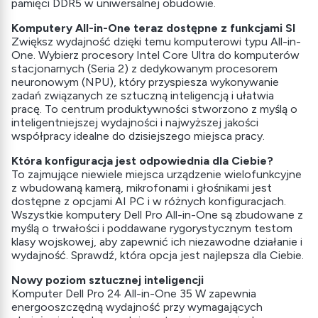
pamięci DDR5 w uniwersalnej obudowie.
Komputery All-in-One teraz dostępne z funkcjami SI
Zwiększ wydajność dzięki temu komputerowi typu All-in-
One. Wybierz procesory Intel Core Ultra do komputerów
stacjonarnych (Seria 2) z dedykowanym procesorem
neuronowym (NPU), który przyspiesza wykonywanie
zadań związanych ze sztuczną inteligencją i ułatwia
pracę. To centrum produktywności stworzono z myślą o
inteligentniejszej wydajności i najwyższej jakości
współpracy idealne do dzisiejszego miejsca pracy.
Która konfiguracja jest odpowiednia dla Ciebie?
To zajmujące niewiele miejsca urządzenie wielofunkcyjne
z wbudowaną kamerą, mikrofonami i głośnikami jest
dostępne z opcjami AI PC i w różnych konfiguracjach.
Wszystkie komputery Dell Pro All-in-One są zbudowane z
myślą o trwałości i poddawane rygorystycznym testom
klasy wojskowej, aby zapewnić ich niezawodne działanie i
wydajność. Sprawdź, która opcja jest najlepsza dla Ciebie.
Nowy poziom sztucznej inteligencji
Komputer Dell Pro 24 All-in-One 35 W zapewnia
energooszczędną wydajność przy wymagających