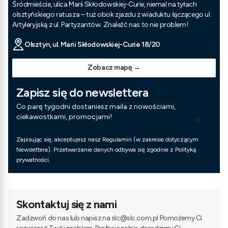
Śródmieście, ulica Marii Skłodowskiej-Curie, niemal na tyłach
olsztyńskiego ratusza – tuż obok zjazdu z wiaduktu łączącego ul.
Artyleryjską z ul. Partyzantów. Znaleźć nas to nie problem!
Olsztyn, ul. Marii Skłodowskiej-Curie 18/20
Zobacz mapę →
Zapisz się do newslettera
Co parę tygodni dostaniesz maila z nowościami,
ciekawostkami, promocjami!
Zapisując się, akceptujesz nasz Regulamin (w zakresie dotyczącym
Newslettera). Przetwarzanie danych odbywa się zgodnie z Polityką
prywatności.
Skontaktuj się z nami
Zadzwoń do nas lub napisz na slc@slc.com.pl Pomożemy Ci