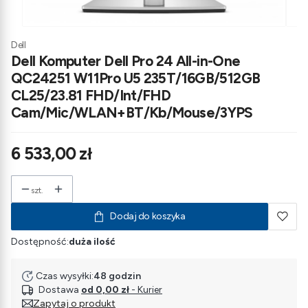
Dell
Dell Komputer Dell Pro 24 All-in-One
QC24251 W11Pro U5 235T/16GB/512GB
CL25/23.81 FHD/Int/FHD
Cam/Mic/WLAN+BT/Kb/Mouse/3YPS
Cena
6 533,00 zł
szt.
Dodaj do koszyka
Dostępność:
duża ilość
Czas wysyłki:
48 godzin
Dostawa
od 0,00 zł
- Kurier
Zapytaj o produkt