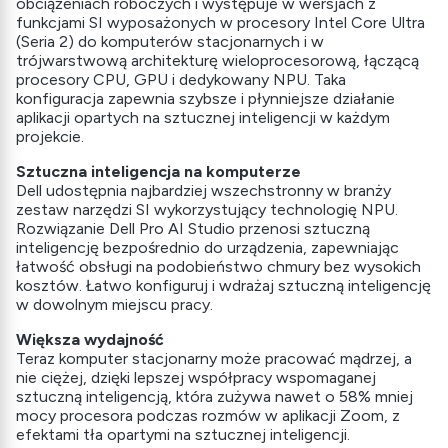
obciążeniach roboczych i występuje w wersjach z
funkcjami SI wyposażonych w procesory Intel Core Ultra
(Seria 2) do komputerów stacjonarnych i w
trójwarstwową architekturę wieloprocesorową, łączącą
procesory CPU, GPU i dedykowany NPU. Taka
konfiguracja zapewnia szybsze i płynniejsze działanie
aplikacji opartych na sztucznej inteligencji w każdym
projekcie.
Sztuczna inteligencja na komputerze
Dell udostępnia najbardziej wszechstronny w branży
zestaw narzędzi SI wykorzystujący technologię NPU.
Rozwiązanie Dell Pro AI Studio przenosi sztuczną
inteligencję bezpośrednio do urządzenia, zapewniając
łatwość obsługi na podobieństwo chmury bez wysokich
kosztów. Łatwo konfiguruj i wdrażaj sztuczną inteligencję
w dowolnym miejscu pracy.
Większa wydajność
Teraz komputer stacjonarny może pracować mądrzej, a
nie ciężej, dzięki lepszej współpracy wspomaganej
sztuczną inteligencją, która zużywa nawet o 58% mniej
mocy procesora podczas rozmów w aplikacji Zoom, z
efektami tła opartymi na sztucznej inteligencji.