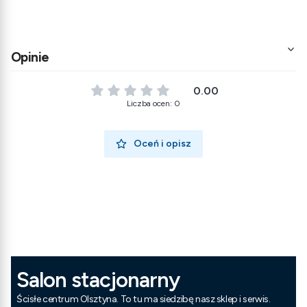
Opinie
0.00
Liczba ocen: 0
Oceń i opisz
Salon stacjonarny
Ścisłe centrum Olsztyna. To tu ma siedzibę nasz sklep i serwis.