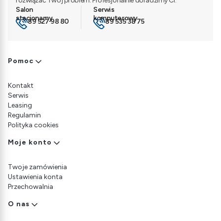
rozwiązać Twój problem. Profesjonalnie doradzimy Ci.
89 527 98 80
89 535 38 75
Linki w stopce
Pomoc
Kontakt
Serwis
Leasing
Regulamin
Polityka cookies
Moje konto
Twoje zamówienia
Ustawienia konta
Przechowalnia
O nas