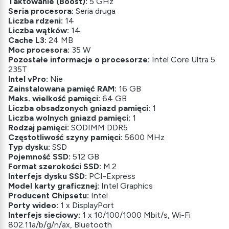
Taktowanie (Boost):
5 GHz
Seria procesora:
Seria druga
Liczba rdzeni:
14
Liczba wątków:
14
Cache L3:
24 MB
Moc procesora:
35 W
Pozostałe informacje o procesorze:
Intel Core Ultra 5
235T
Intel vPro:
Nie
Zainstalowana pamięć RAM:
16 GB
Maks. wielkość pamięci:
64 GB
Liczba obsadzonych gniazd pamięci:
1
Liczba wolnych gniazd pamięci:
1
Rodzaj pamięci:
SODIMM DDR5
Częstotliwość szyny pamięci:
5600 MHz
Typ dysku:
SSD
Pojemność SSD:
512 GB
Format szerokości SSD:
M.2
Interfejs dysku SSD:
PCI-Express
Model karty graficznej:
Intel Graphics
Producent Chipsetu:
Intel
Porty wideo:
1 x DisplayPort
Interfejs sieciowy:
1 x 10/100/1000 Mbit/s, Wi-Fi
802.11a/b/g/n/ax, Bluetooth