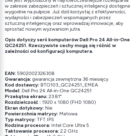
Dell jest wyposażony w najnowocześniejsze rozwiązania
w zakresie zabezpieczeń i sztucznej inteligencji dostępne
wygodnie na pulpicie. Już dziś korzystaj z efektywności,
wydajności i zabezpieczeń wspomaganych przez
sztuczną inteligencję oraz wprowadzaj innowacje, aby
sprostać nowym wyzwaniom jutra.
Opis dotyczy serii komputerów Dell Pro 24 All-in-One
QC24251. Rzeczywiste cechy mogą się różnić w
zależności od konfiguracji komputera.
EAN:
5902002326308
Gwarancja:
gwarancja zewnętrzna 36 miesięcy
Kod dostawcy:
BTO103_QC24251_EMEA
Model:
Dell Pro 24 All-in-One QC24251
Przekątna ekranu:
23.81"
Rozdzielczość :
1920 x 1080 (FHD 1080)
Ekran dotykowy:
Nie
Powierzchnia matrycy:
Matowa
Typ matrycy:
TFT IPS
Rodzina procesora:
Intel Core Ultra 5
Taktowanie procesora:
2.2 GHz