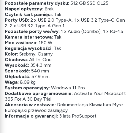
Pozostałe parametry dysku:
512 GB SSD CL25
Napęd optyczny:
Brak
Czytnik kart pamięci:
Tak
Porty USB:
2 x USB 2.0 Type-A, 1 x USB 3.2 Type-C Gen
2, 2 x USB 3.2 Type-A Gen 1
Pozostałe porty we/wy:
1 x Audio (Combo), 1 x RJ-45
Kamera internetowa:
Tak
Moc zasilacza:
160 W
Regulacja wysokości:
Tak
Kolor:
Srebrny, Czarny
Obudowa:
All-In-One
Wysokość:
354.3 mm
Szerokość:
540 mm
Głębokość:
57.9 mm
Waga:
8.09 kg
System operacyjny:
Windows 11 Pro
Dodatkowe oprogramowanie:
Activate Your Microsoft
365 For A 30 Day Trial
Akcesoria w zestawie:
Dokumentacja Klawiatura Mysz
Europejski przewód zasilający
Informacje o gwarancji:
3 lata ProSupport