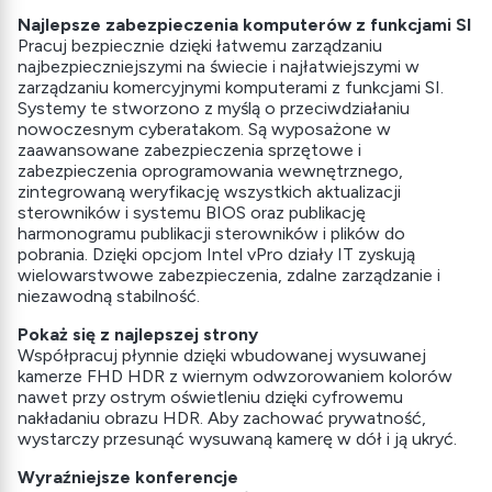
Najlepsze zabezpieczenia komputerów z funkcjami SI
Pracuj bezpiecznie dzięki łatwemu zarządzaniu
najbezpieczniejszymi na świecie i najłatwiejszymi w
zarządzaniu komercyjnymi komputerami z funkcjami SI.
Systemy te stworzono z myślą o przeciwdziałaniu
nowoczesnym cyberatakom. Są wyposażone w
zaawansowane zabezpieczenia sprzętowe i
zabezpieczenia oprogramowania wewnętrznego,
zintegrowaną weryfikację wszystkich aktualizacji
sterowników i systemu BIOS oraz publikację
harmonogramu publikacji sterowników i plików do
pobrania. Dzięki opcjom Intel vPro działy IT zyskują
wielowarstwowe zabezpieczenia, zdalne zarządzanie i
niezawodną stabilność.
Pokaż się z najlepszej strony
Współpracuj płynnie dzięki wbudowanej wysuwanej
kamerze FHD HDR z wiernym odwzorowaniem kolorów
nawet przy ostrym oświetleniu dzięki cyfrowemu
nakładaniu obrazu HDR. Aby zachować prywatność,
wystarczy przesunąć wysuwaną kamerę w dół i ją ukryć.
Wyraźniejsze konferencje