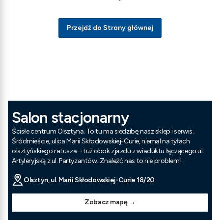
Przejdź do Strony głównej
Salon stacjonarny
Ścisłe centrum Olsztyna. To tu ma siedzibę nasz sklep i serwis.
Śródmieście, ulica Marii Skłodowskiej-Curie, niemal na tyłach
olsztyńskiego ratusza – tuż obok zjazdu z wiaduktu łączącego ul.
Artyleryjską z ul. Partyzantów. Znaleźć nas to nie problem!
Olsztyn, ul. Marii Skłodowskiej-Curie 18/20
Zobacz mapę →