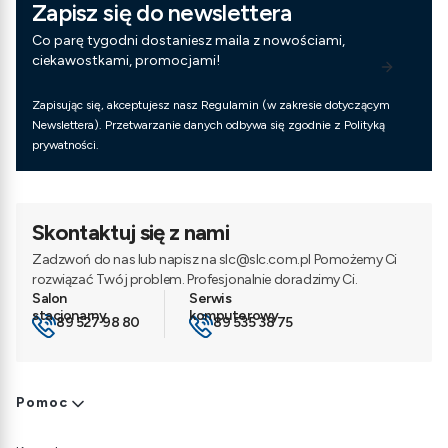
Zapisz się do newslettera
Co parę tygodni dostaniesz maila z nowościami,
ciekawostkami, promocjami!
Zapisując się, akceptujesz nasz Regulamin (w zakresie dotyczącym
Newslettera). Przetwarzanie danych odbywa się zgodnie z Polityką
prywatności.
Skontaktuj się z nami
Zadzwoń do nas lub napisz na slc@slc.com.pl Pomożemy Ci
rozwiązać Twój problem. Profesjonalnie doradzimy Ci.
89 527 98 80
89 535 38 75
Linki w stopce
Pomoc