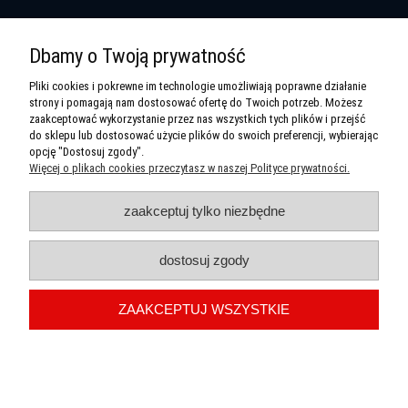
Zadzwoń do nas
Dbamy o Twoją prywatność
+ 48 (89) 527-98-80
Pliki cookies i pokrewne im technologie umożliwiają poprawne działanie
Pon-Pt: 10:00 - 18:00
strony i pomagają nam dostosować ofertę do Twoich potrzeb. Możesz
Sobota 10:00 - 14:00
zaakceptować wykorzystanie przez nas wszystkich tych plików i przejść
do sklepu lub dostosować użycie plików do swoich preferencji, wybierając
Kontakt
opcję "Dostosuj zgody".
Więcej o plikach cookies przeczytasz w naszej Polityce prywatności.
SL Computer
ul. M.C.Skłodowskiej 18/20
10-900 Olsztyn
zaakceptuj tylko niezbędne
Sklep komputerowy Olsztyn SL Computer | Marii Curie-Skłodowskiej 18/20, 10-109
Olsztyn | E-mail:
slc@slc.com.pl
| Telefon:
601591121
| NIP:7391126601 |
dostosuj zgody
REGON:510423830
ZAAKCEPTUJ WSZYSTKIE
Płatności:
Jesteśmy na:
pokaż pełną wersję strony