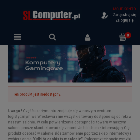
MOJE KONTO
Zarejestruj się
Zaloguj się
Ten produkt jest niedostępny.
Uwaga !
Część asortymentu znajduje się w naszym centrum
logistycznym we Wrocławiu i nie wszystkie towary dostępne są od ręki w
naszym salonie. W celu potwierdzenia dostępności towaru w naszym
salonie proszę skontaktować się z nami. Jeżeli chcesz interesujący Cię
produkt odebrać w salonie złóż zamówienie poprzez sklep internetowy i
wybierz opcję
"Odbiór osobisty w salonie"
. Polecamy też opcję wysyłki