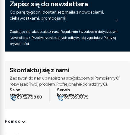
Zapisz się do newslettera
Co parę tygodni dostaniesz maila z nowościami,
ciekawostkami, promocjami!
Zapisując się, akceptujesz nasz Regulamin (w zakresie dotyczącym
Newslettera). Przetwarzanie danych odbywa się zgodnie z Polityką
prywatności.
Skontaktuj się z nami
Zadzwoń do nas lub napisz na slc@slc.com.pl Pomożemy Ci
rozwiązać Twój problem. Profesjonalnie doradzimy Ci.
89 527 98 80
89 535 38 75
Linki w stopce
Pomoc