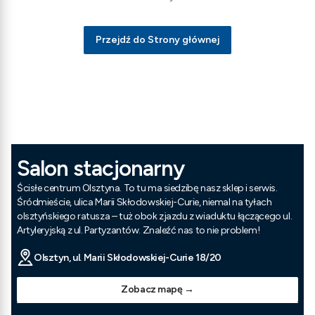
Przejdź do Strony głównej
Salon stacjonarny
Ścisłe centrum Olsztyna. To tu ma siedzibę nasz sklep i serwis.
Śródmieście, ulica Marii Skłodowskiej-Curie, niemal na tyłach
olsztyńskiego ratusza – tuż obok zjazdu z wiaduktu łączącego ul.
Artyleryjską z ul. Partyzantów. Znaleźć nas to nie problem!
Olsztyn, ul. Marii Skłodowskiej-Curie 18/20
Zobacz mapę →