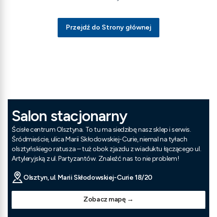
Przejdź do Strony głównej
Salon stacjonarny
Ścisłe centrum Olsztyna. To tu ma siedzibę nasz sklep i serwis.
Śródmieście, ulica Marii Skłodowskiej-Curie, niemal na tyłach
olsztyńskiego ratusza – tuż obok zjazdu z wiaduktu łączącego ul.
Artyleryjską z ul. Partyzantów. Znaleźć nas to nie problem!
Olsztyn, ul. Marii Skłodowskiej-Curie 18/20
Zobacz mapę →