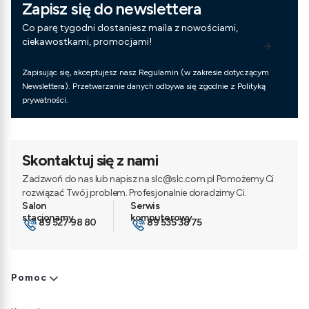
Zapisz się do newslettera
Co parę tygodni dostaniesz maila z nowościami,
ciekawostkami, promocjami!
Zapisując się, akceptujesz nasz Regulamin (w zakresie dotyczącym
Newslettera). Przetwarzanie danych odbywa się zgodnie z Polityką
prywatności.
Skontaktuj się z nami
Zadzwoń do nas lub napisz na slc@slc.com.pl Pomożemy Ci
rozwiązać Twój problem. Profesjonalnie doradzimy Ci.
89 527 98 80
89 535 38 75
Linki w stopce
Pomoc