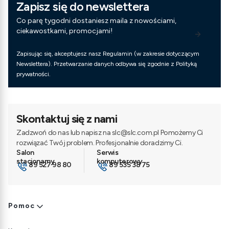
Zapisz się do newslettera
Co parę tygodni dostaniesz maila z nowościami,
ciekawostkami, promocjami!
Zapisując się, akceptujesz nasz Regulamin (w zakresie dotyczącym
Newslettera). Przetwarzanie danych odbywa się zgodnie z Polityką
prywatności.
Skontaktuj się z nami
Zadzwoń do nas lub napisz na slc@slc.com.pl Pomożemy Ci
rozwiązać Twój problem. Profesjonalnie doradzimy Ci.
89 527 98 80
89 535 38 75
Linki w stopce
Pomoc