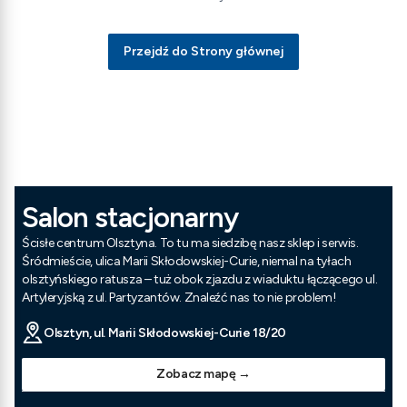
Przejdź do Strony głównej
Salon stacjonarny
Ścisłe centrum Olsztyna. To tu ma siedzibę nasz sklep i serwis.
Śródmieście, ulica Marii Skłodowskiej-Curie, niemal na tyłach
olsztyńskiego ratusza – tuż obok zjazdu z wiaduktu łączącego ul.
Artyleryjską z ul. Partyzantów. Znaleźć nas to nie problem!
Olsztyn, ul. Marii Skłodowskiej-Curie 18/20
Zobacz mapę →