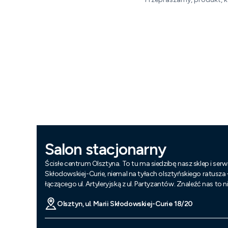
Salon stacjonarny
Ścisłe centrum Olsztyna. To tu ma siedzibę nasz sklep i serwi
Skłodowskiej-Curie, niemal na tyłach olsztyńskiego ratusza
łączącego ul. Artyleryjską z ul. Partyzantów. Znaleźć nas to 
Olsztyn, ul. Marii Skłodowskiej-Curie 18/20