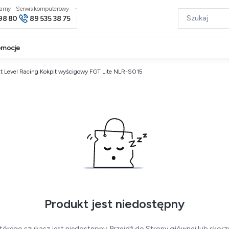
narny
98 80
89 535 38 75
omocje
t Level Racing Kokpit wyścigowy FGT Lite NLR-S015
Produkt jest niedostępny
tórego szukasz jest niedostępny. Przejdź do Strony głównej lub skorzy