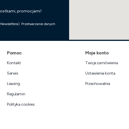
wostkami, promocjami!
 Newslettera). Przetwarzanie danych
Linki w stopce
Pomoc
Moje konto
Kontakt
Twoje zamówienia
Serwis
Ustawienia konta
Leasing
Przechowalnia
Regulamin
Polityka cookies