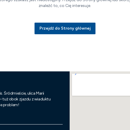
znaleźć to, co Cię interesuje.
Przejdź do Strony głównej
s. Śródmieście, ulica Marii
 – tuż obok zjazdu z wiaduktu
nie problem!