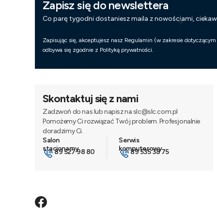
Zapisz się do newslettera
Co parę tygodni dostaniesz maila z nowościami, cieka
Zapisując się, akceptujesz nasz Regulamin (w zakresie dotyczącym
odbywa się zgodnie z Polityką prywatności.
Skontaktuj się z nami
Zadzwoń do nas lub napisz na slc@slc.com.pl
Pomożemy Ci rozwiązać Twój problem. Profesjonalnie
doradzimy Ci.
89 527 98 80
89 535 38 75