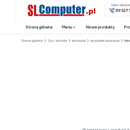
Salon stacjo
89 527 
Strona główna
Menu
Nowe produkty
Pr
Strona główna
Gry i konsole
akcesoria
pozostałe akcesoria
Nex
Przepraszamy, produkt, k