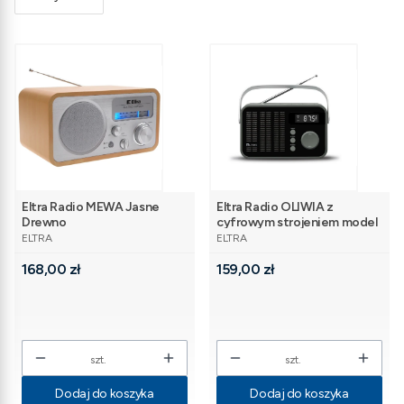
Eltra Radio MEWA Jasne
Eltra Radio OLIWIA z
Drewno
cyfrowym strojeniem model
PRODUCENT
PRODUCENT
261 czarny
ELTRA
ELTRA
Cena
Cena
168,00 zł
159,00 zł
szt.
szt.
Dodaj do koszyka
Dodaj do koszyka