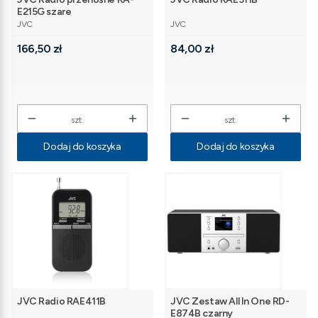
E215G szare
PRODUCENT
PRODUCENT
JVC
JVC
Cena
Cena
166,50 zł
84,00 zł
szt.
szt.
Dodaj do koszyka
Dodaj do koszyka
JVC Radio RAE411B
JVC Zestaw All In One RD-
E874B czarny