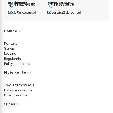
89 527 98 80
89 535 38 75
slc@slc.com.pl
serwis@slc.com.pl
Linki w stopce
Pomoc
Kontakt
Serwis
Leasing
Regulamin
Polityka cookies
Moje konto
Twoje zamówienia
Ustawienia konta
Przechowalnia
O nas