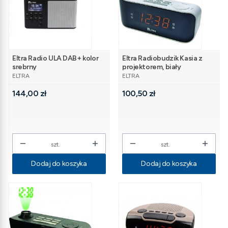
Eltra Radio ULA DAB+ kolor
Eltra Radiobudzik Kasia z
srebrny
projektorem, biały
PRODUCENT
PRODUCENT
ELTRA
ELTRA
Cena
Cena
144,00 zł
100,50 zł
szt.
szt.
Dodaj do koszyka
Dodaj do koszyka