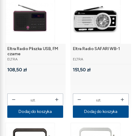
Eltra Radio Pliszka USB, FM
Eltra Radio SAFARI WB-1
czarne
PRODUCENT
PRODUCENT
ELTRA
ELTRA
Cena
Cena
108,50 zł
151,50 zł
szt.
szt.
Dodaj do koszyka
Dodaj do koszyka