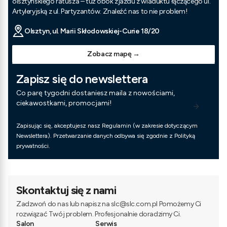
olsztyńskiego ratusza – tuż obok zjazdu z wiaduktu łączącego ul.
Artyleryjską z ul. Partyzantów. Znaleźć nas to nie problem!
Olsztyn, ul. Marii Skłodowskiej-Curie 18/20
Zobacz mapę →
Zapisz się do newslettera
Co parę tygodni dostaniesz maila z nowościami,
ciekawostkami, promocjami!
Zapisując się, akceptujesz nasz Regulamin (w zakresie dotyczącym
Newslettera). Przetwarzanie danych odbywa się zgodnie z Polityką
prywatności.
Skontaktuj się z nami
Zadzwoń do nas lub napisz na slc@slc.com.pl Pomożemy Ci
rozwiązać Twój problem. Profesjonalnie doradzimy Ci.