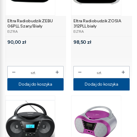
Eltra Radiobudzik ZEBU
Eltra Radiobudzik ZOSIA
06PLL Szary/Biały
312PLL biały
PRODUCENT
PRODUCENT
ELTRA
ELTRA
Cena
Cena
90,00 zł
98,50 zł
szt.
szt.
Dodaj do koszyka
Dodaj do koszyka