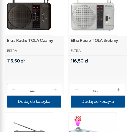
Eltra Radio TOLA Czarny
Eltra Radio TOLA Srebrny
PRODUCENT
PRODUCENT
ELTRA
ELTRA
Cena
Cena
116,50 zł
116,50 zł
szt.
szt.
Dodaj do koszyka
Dodaj do koszyka