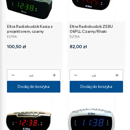
Eltra Radiobudzik Kasia z
Eltra Radiobudzik ZEBU
projektorem, czarny
06PLL Czarny/Khaki
PRODUCENT
PRODUCENT
ELTRA
ELTRA
Cena
Cena
100,50 zł
82,00 zł
szt.
szt.
Dodaj do koszyka
Dodaj do koszyka