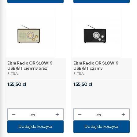
Eltra Radio OR SŁOWIK
Eltra Radio OR SŁOWIK
USB/BT ciemny brąz
USB/BT czarny
PRODUCENT
PRODUCENT
ELTRA
ELTRA
Cena
Cena
155,50 zł
155,50 zł
szt.
szt.
Dodaj do koszyka
Dodaj do koszyka