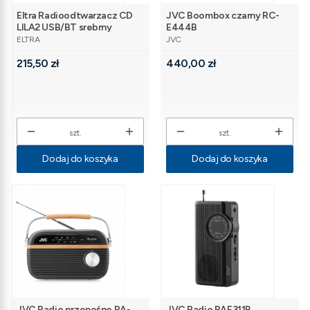
Eltra Radioodtwarzacz CD
JVC Boombox czarny RC-
LILA2 USB/BT srebrny
E444B
PRODUCENT
PRODUCENT
ELTRA
JVC
Cena
Cena
215,50 zł
440,00 zł
szt.
szt.
Dodaj do koszyka
Dodaj do koszyka
JVC Radio przenośne RA-
JVC Radio RAE311B