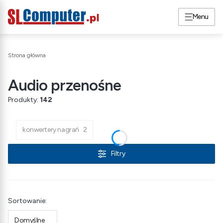
Menu
Strona główna
Audio przenośne
Produkty:
142
konwertery nagrań
2
Filtry
Lista produktów
Sortowanie:
Domyślne