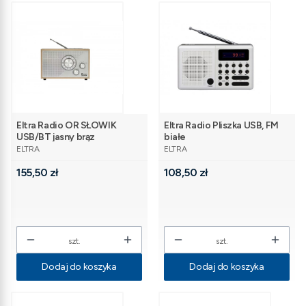
Eltra Radio OR SŁOWIK
Eltra Radio Pliszka USB, FM
USB/BT jasny brąz
białe
PRODUCENT
PRODUCENT
ELTRA
ELTRA
Cena
Cena
155,50 zł
108,50 zł
szt.
szt.
Dodaj do koszyka
Dodaj do koszyka