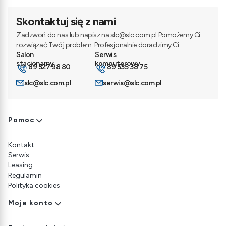
Skontaktuj się z nami
Zadzwoń do nas lub napisz na slc@slc.com.pl Pomożemy Ci
rozwiązać Twój problem. Profesjonalnie doradzimy Ci.
89 527 98 80
89 535 38 75
slc@slc.com.pl
serwis@slc.com.pl
Linki w stopce
Pomoc
Kontakt
Serwis
Leasing
Regulamin
Polityka cookies
Moje konto