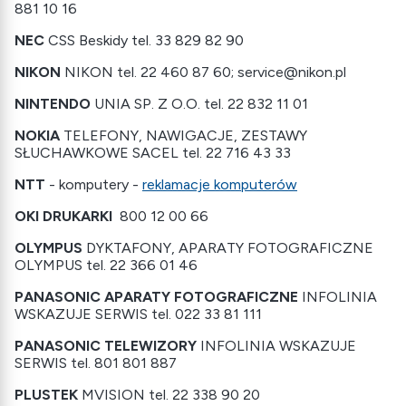
881 10 16
NEC
CSS Beskidy tel. 33 829 82 90
NIKON
NIKON tel. 22 460 87 60; service@nikon.pl
NINTENDO
UNIA SP. Z O.O. tel. 22 832 11 01
NOKIA
TELEFONY, NAWIGACJE, ZESTAWY
SŁUCHAWKOWE SACEL tel. 22 716 43 33
NTT
- komputery -
reklamacje komputerów
OKI DRUKARKI
800 12 00 66
OLYMPUS
DYKTAFONY, APARATY FOTOGRAFICZNE
OLYMPUS tel. 22 366 01 46
PANASONIC APARATY FOTOGRAFICZNE
INFOLINIA
WSKAZUJE SERWIS tel. 022 33 81 111
PANASONIC TELEWIZORY
INFOLINIA WSKAZUJE
SERWIS tel. 801 801 887
PLUSTEK
MVISION tel. 22 338 90 20