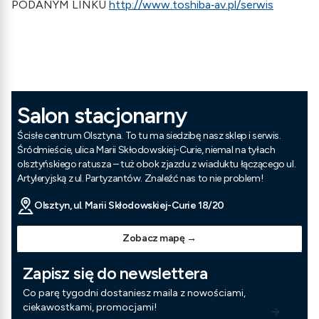
PODANYM LINKU
http://www.toshiba‐av.pl/serwis
Salon stacjonarny
Ścisłe centrum Olsztyna. To tu ma siedzibę nasz sklep i serwis.
Śródmieście, ulica Marii Skłodowskiej-Curie, niemal na tyłach
olsztyńskiego ratusza – tuż obok zjazdu z wiaduktu łączącego ul.
Artyleryjską z ul. Partyzantów. Znaleźć nas to nie problem!
Olsztyn, ul. Marii Skłodowskiej-Curie 18/20
Zobacz mapę →
Zapisz się do newslettera
Co parę tygodni dostaniesz maila z nowościami,
ciekawostkami, promocjami!