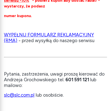
serwisu -10%
- pobierz kupon aby dostać rabat! -
wystarczy, że podasz
numer kuponu.
WYPEŁNIJ FORMULARZ REKLAMACYJNY
(RMA)
- przed wysyłką do naszego serwisu
Pytania, zastrzeżenia, uwagi proszę kierować do
Andrzeja Grochowskiego tel.
601 591 121
lub
mailowo:
slc@slc.com.pl
lub osobiście.