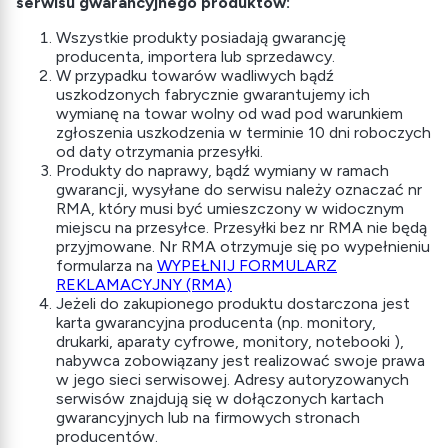
serwisu gwarancyjnego produktów:
Wszystkie produkty posiadają gwarancję
producenta, importera lub sprzedawcy.
W przypadku towarów wadliwych bądź
uszkodzonych fabrycznie gwarantujemy ich
wymianę na towar wolny od wad pod warunkiem
zgłoszenia uszkodzenia w terminie 10 dni roboczych
od daty otrzymania przesyłki.
Produkty do naprawy, bądź wymiany w ramach
gwarancji, wysyłane do serwisu należy oznaczać nr
RMA, który musi być umieszczony w widocznym
miejscu na przesyłce. Przesyłki bez nr RMA nie będą
przyjmowane. Nr RMA otrzymuje się po wypełnieniu
formularza na
WYPEŁNIJ FORMULARZ
REKLAMACYJNY (RMA)
Jeżeli do zakupionego produktu dostarczona jest
karta gwarancyjna producenta (np. monitory,
drukarki, aparaty cyfrowe, monitory, notebooki ),
nabywca zobowiązany jest realizować swoje prawa
w jego sieci serwisowej. Adresy autoryzowanych
serwisów znajdują się w dołączonych kartach
gwarancyjnych lub na firmowych stronach
producentów.