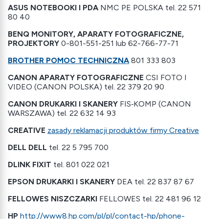
ASUS NOTEBOOKI I PDA
NMC PE POLSKA tel. 22 571
80 40
BENQ MONITORY, APARATY FOTOGRAFICZNE,
PROJEKTORY
0-801-551-251 lub 62-766-77-71
BROTHER POMOC TECHNICZNA
801 333 803
CANON APARATY FOTOGRAFICZNE
CSI FOTO I
VIDEO (CANON POLSKA) tel. 22 379 20 90
CANON DRUKARKI I SKANERY
FIS‐KOMP (CANON
WARSZAWA) tel. 22 632 14 93
CREATIVE
zasady reklamacji produktów firmy Creative
DELL DELL
tel. 22 5 795 700
DLINK FIXIT
tel. 801 022 021
EPSON DRUKARKI I SKANERY
DEA tel. 22 837 87 67
FELLOWES NISZCZARKI
FELLOWES tel. 22 481 96 12
HP
http://www8.hp.com/pl/pl/contact-hp/phone-