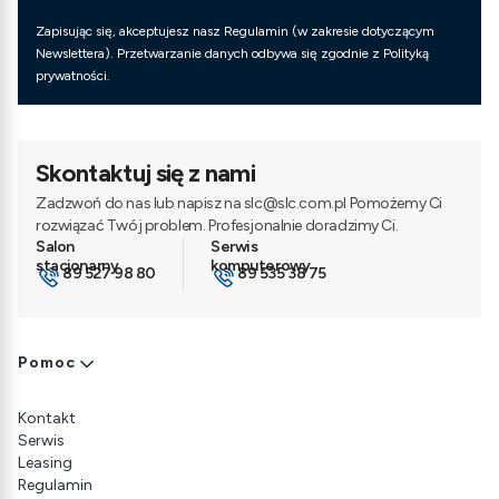
Zapisując się, akceptujesz nasz Regulamin (w zakresie dotyczącym
Newslettera). Przetwarzanie danych odbywa się zgodnie z Polityką
prywatności.
Skontaktuj się z nami
Zadzwoń do nas lub napisz na slc@slc.com.pl Pomożemy Ci
rozwiązać Twój problem. Profesjonalnie doradzimy Ci.
89 527 98 80
89 535 38 75
Linki w stopce
Pomoc
Kontakt
Serwis
Leasing
Regulamin