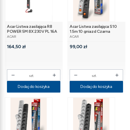
Acar Listwa zasilająca R8
Acar Listwa zasilająca S10
POWER 5M 8X 230V PL 16A
1.5m 10 gniazd Czarna
PRODUCENT
PRODUCENT
ACAR
ACAR
Cena
Cena
164,50 zł
99,00 zł
szt.
szt.
Dodaj do koszyka
Dodaj do koszyka