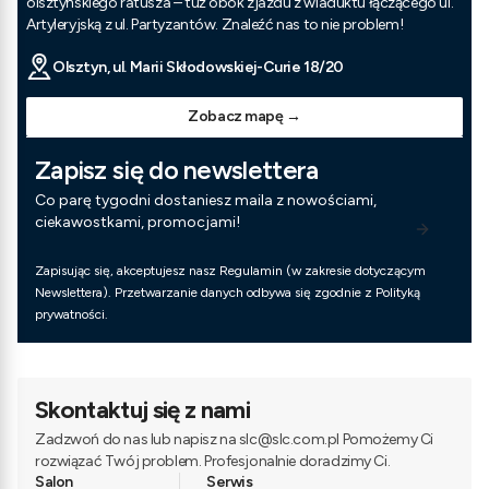
olsztyńskiego ratusza – tuż obok zjazdu z wiaduktu łączącego ul.
Artyleryjską z ul. Partyzantów. Znaleźć nas to nie problem!
Olsztyn, ul. Marii Skłodowskiej-Curie 18/20
Zobacz mapę →
Zapisz się do newslettera
Co parę tygodni dostaniesz maila z nowościami,
ciekawostkami, promocjami!
Zapisując się, akceptujesz nasz Regulamin (w zakresie dotyczącym
Newslettera). Przetwarzanie danych odbywa się zgodnie z Polityką
prywatności.
Skontaktuj się z nami
Zadzwoń do nas lub napisz na slc@slc.com.pl Pomożemy Ci
rozwiązać Twój problem. Profesjonalnie doradzimy Ci.