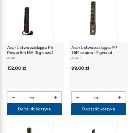
Acar Listwa zasilająca F5
Acar Listwa zasilająca P7
Power 5m 16A (5 gniazd)
1.5M czarna - 7 gniazd
PRODUCENT
PRODUCENT
czarna
ACAR
ACAR
Cena
Cena
152,00 zł
99,00 zł
szt.
szt.
Dodaj do koszyka
Dodaj do koszyka