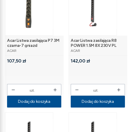
Acar Listwa zasilająca P7 3M
Acar Listwa zasilająca R8
czarna-7 gniazd
POWER 1.5M 8X 230V PL
PRODUCENT
PRODUCENT
Czarna 16A
ACAR
ACAR
Cena
Cena
107,50 zł
142,00 zł
szt.
szt.
Dodaj do koszyka
Dodaj do koszyka