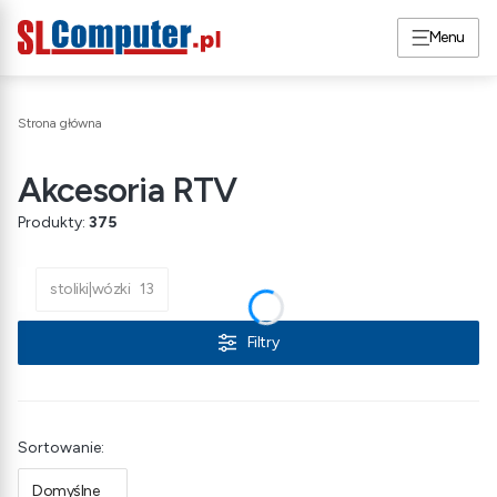
Menu
Strona główna
Akcesoria RTV
Produkty:
375
stoliki|wózki
13
Filtry
Lista produktów
Sortowanie:
Domyślne