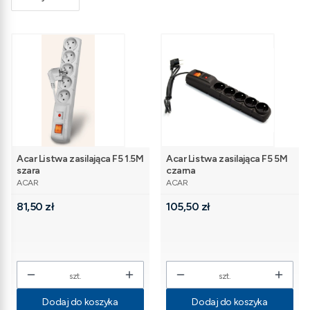
Acar Listwa zasilająca F5 1.5M
Acar Listwa zasilająca F5 5M
szara
czarna
PRODUCENT
PRODUCENT
ACAR
ACAR
Cena
Cena
81,50 zł
105,50 zł
szt.
szt.
Dodaj do koszyka
Dodaj do koszyka