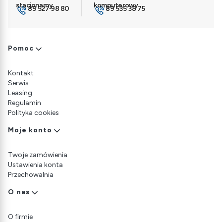
89 527 98 80
89 535 38 75
Linki w stopce
Pomoc
Kontakt
Serwis
Leasing
Regulamin
Polityka cookies
Moje konto
Twoje zamówienia
Ustawienia konta
Przechowalnia
O nas
O firmie