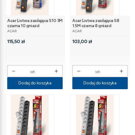
Acar Listwa zasilająca S10 3M
Acar Listwa zasilająca S8
czarna 10 gniazd
1.5M czarna 8 gniazd
PRODUCENT
PRODUCENT
ACAR
ACAR
Cena
Cena
115,50 zł
103,00 zł
szt.
szt.
Dodaj do koszyka
Dodaj do koszyka