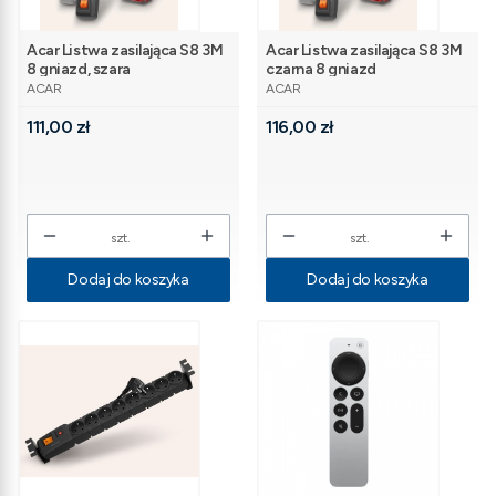
Acar Listwa zasilająca S8 3M
Acar Listwa zasilająca S8 3M
8 gniazd, szara
czarna 8 gniazd
PRODUCENT
PRODUCENT
ACAR
ACAR
Cena
Cena
111,00 zł
116,00 zł
szt.
szt.
Dodaj do koszyka
Dodaj do koszyka