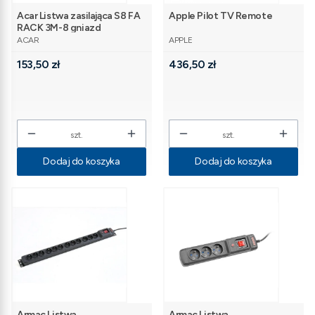
Acar Listwa zasilająca S8 FA
Apple Pilot TV Remote
RACK 3M-8 gniazd
PRODUCENT
PRODUCENT
ACAR
APPLE
Cena
Cena
153,50 zł
436,50 zł
szt.
szt.
Dodaj do koszyka
Dodaj do koszyka
Armac Listwa
Armac Listwa