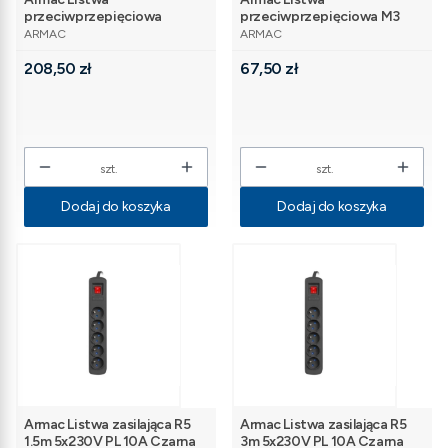
przeciwprzepięciowa
przeciwprzepięciowa M3
PRODUCENT
PRODUCENT
M12/16A Rack 19'' 1.5m
1.5m czarna (3 gniazda)
ARMAC
ARMAC
czarna (12 gniazd)
Cena
Cena
208,50 zł
67,50 zł
szt.
szt.
Dodaj do koszyka
Dodaj do koszyka
Armac Listwa zasilająca R5
Armac Listwa zasilająca R5
1.5m 5x230V PL 10A Czarna
3m 5x230V PL 10A Czarna