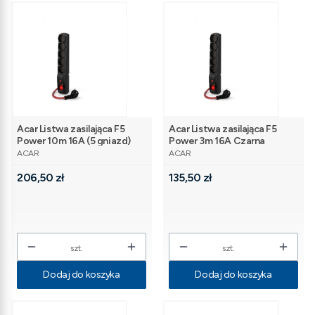
Acar Listwa zasilająca F5
Acar Listwa zasilająca F5
Power 10m 16A (5 gniazd)
Power 3m 16A Czarna
PRODUCENT
PRODUCENT
czarna
ACAR
ACAR
Cena
Cena
206,50 zł
135,50 zł
szt.
szt.
Dodaj do koszyka
Dodaj do koszyka