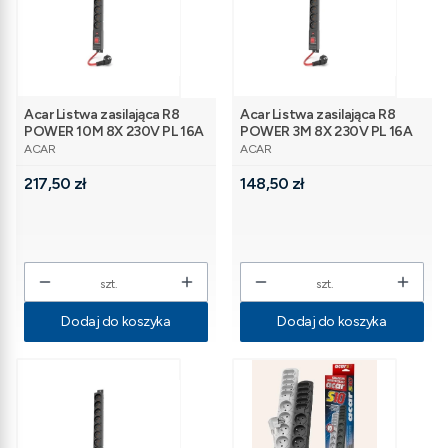
Acar Listwa zasilająca R8
Acar Listwa zasilająca R8
POWER 10M 8X 230V PL 16A
POWER 3M 8X 230V PL 16A
PRODUCENT
PRODUCENT
ACAR
ACAR
Cena
Cena
217,50 zł
148,50 zł
szt.
szt.
Dodaj do koszyka
Dodaj do koszyka