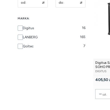
zł
zł
MARKA:
Marka
16
Digitus
165
LANBERG
7
Qoltec
Digitus S
SOHO PRO
PRODUCE
nośność 6
DIGITUS
Czarna
Cena
405,50 
szt.