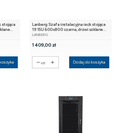
 stojąca
Lanberg Szafa instalacyjna rack stojąca
klane
19 15U 600x800 czarna, drzwi szklane
PRODUCENT
lcd (flat pack)
LANBERG
Cena
1 409,00 zł
koszyka
Dodaj do koszyka
szt.