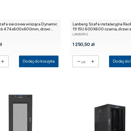
Szafa sieciowa wisząca Dynamic
Lanberg Szafa instalacyjna Rack
ack 474x600x600mm, drzwi
19 15U 600X600 czarna, drzwi s
NT
PRODUCENT
arna, niezłożona, 60kg
(flat pack)
LANBERG
Cena
ł
1 250,50 zł
Dodaj do koszyka
Dodaj do 
szt.