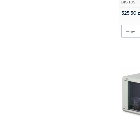
PRODUCE
szyba, sz
DIGITUS
Cena
525,50 z
szt.