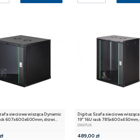
Szafa sieciowa wisząca Dynamic
Digitus Szafa sieciowa wisząc
rack 607x600x600mm, drzwi
19" 16U rack 785x600x450mm, 
NT
PRODUCENT
arna, niezłożona, 60kg
szyba, czarna, niezłożona, 60kg
DIGITUS
Cena
zł
489,00 zł