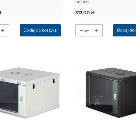
NT
PRODUCENT
ary, niezłożona, 60kg
szyba, czarna, niezłożona, 60kg
DIGITUS
Cena
ł
312,00 zł
Dodaj do koszyka
Dodaj do 
szt.