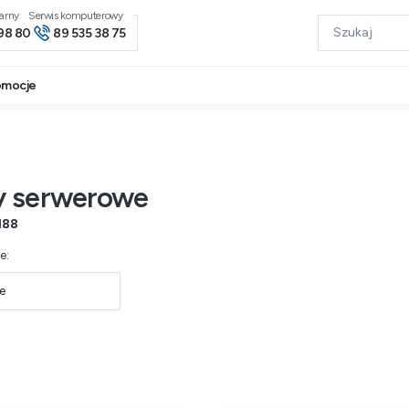
narny
98 80
89 535 38 75
omocje
y serwerowe
188
produktów
e:
e