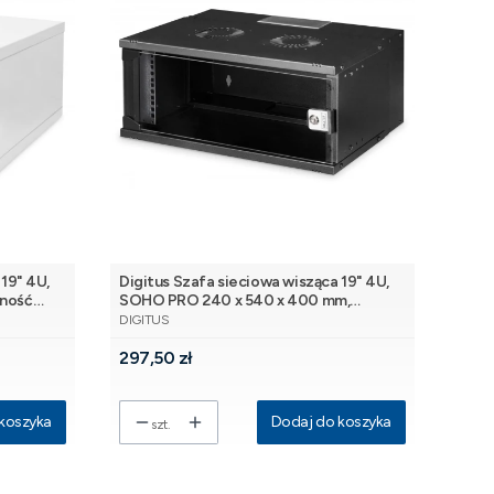
19" 4U,
Digitus Szafa sieciowa wisząca 19" 4U,
śność
SOHO PRO 240 x 540 x 400 mm,
PRODUCENT
Szara
nośność 60kg, drzwi szyba, niezłożona,
DIGITUS
Czarna
Cena
297,50 zł
koszyka
Dodaj do koszyka
szt.