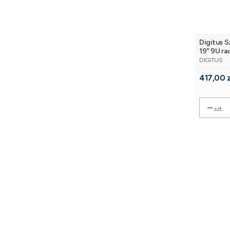
Digitus 
19" 9U r
PRODUCE
szyba, cz
DIGITUS
Cena
417,00 z
szt.