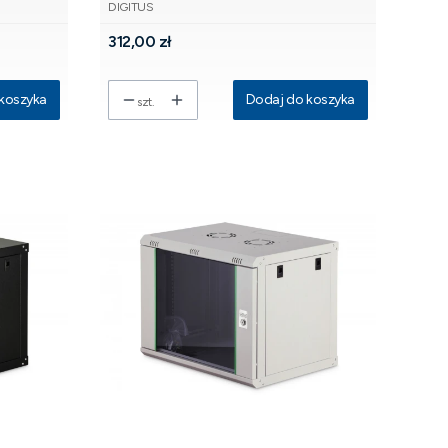
PRODUCENT
szyba, szara, niezłożona, 60kg
DIGITUS
Cena
312,00 zł
koszyka
Dodaj do koszyka
szt.