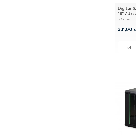
Digitus 
19" 7U r
PRODUCE
szyba, sz
DIGITUS
Cena
331,00 z
szt.