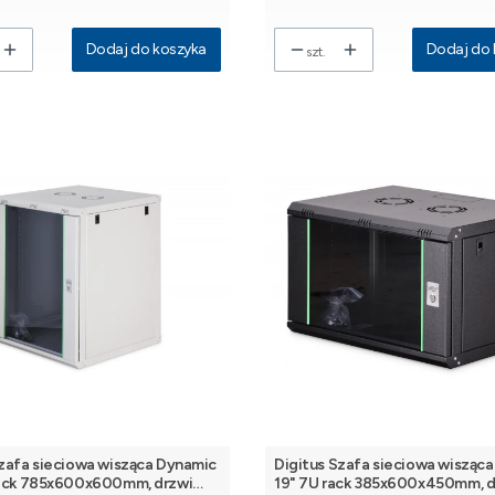
Dodaj do koszyka
Dodaj do 
szt.
Szafa sieciowa wisząca Dynamic
Digitus Szafa sieciowa wisząc
rack 785x600x600mm, drzwi
19" 7U rack 385x600x450mm, d