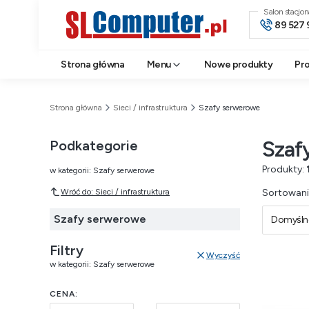
Salon stacjo
89 527 
Strona główna
Menu
Nowe produkty
Pr
Strona główna
Sieci / infrastruktura
Szafy serwerowe
Szaf
Podkategorie
Produkty:
w kategorii: Szafy serwerowe
Lista 
Wróć do: Sieci / infrastruktura
Sortowani
Szafy serwerowe
Domyśln
Filtry
Wyczyść
w kategorii: Szafy serwerowe
CENA: