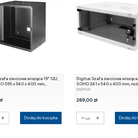
zafa sieciowa wisząca 19" 12U,
Digitus Szafa sieciowa wisząca 
 595 x 540 x 400 mm,
SOHO 241 x 540 x 400 mm, no
NT
PRODUCENT
0kg, drzwi szyba, niezłożona,
60kg, drzwi szyba, niezłożona, 
DIGITUS
Cena
zł
269,00 zł
Dodaj do koszyka
Dodaj do 
szt.