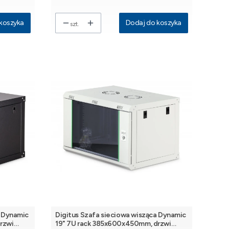
koszyka
Dodaj do koszyka
szt.
a Dynamic
Digitus Szafa sieciowa wisząca Dynamic
rzwi
19" 7U rack 385x600x450mm, drzwi