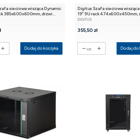
Szafa sieciowa wisząca Dynamic
Digitus Szafa sieciowa wisząc
ack 385x600x600mm, drzwi
19" 9U rack 474x600x450mm, 
NT
PRODUCENT
ara, niezłożona, 60kg
szyba, czarna, niezłożona, 60kg
DIGITUS
Cena
ł
355,50 zł
Dodaj do koszyka
Dodaj do 
szt.