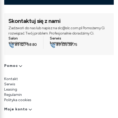
Skontaktuj się z nami
Zadzwoń do nas lub napisz na slc@slc.com.pl Pomożemy Ci
rozwiązać Twój problem. Profesjonalnie doradzimy Ci.
89 527 98 80
89 535 38 75
Linki w stopce
Pomoc
Kontakt
Serwis
Leasing
Regulamin
Polityka cookies
Moje konto