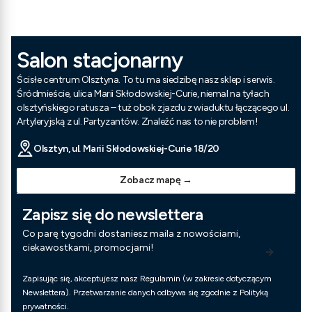
Salon stacjonarny
Ścisłe centrum Olsztyna. To tu ma siedzibę nasz sklep i serwis.
Śródmieście, ulica Marii Skłodowskiej-Curie, niemal na tyłach
olsztyńskiego ratusza – tuż obok zjazdu z wiaduktu łączącego ul.
Artyleryjską z ul. Partyzantów. Znaleźć nas to nie problem!
Olsztyn, ul. Marii Skłodowskiej-Curie 18/20
Zobacz mapę →
Zapisz się do newslettera
Co parę tygodni dostaniesz maila z nowościami,
ciekawostkami, promocjami!
Zapisując się, akceptujesz nasz Regulamin (w zakresie dotyczącym
Newslettera). Przetwarzanie danych odbywa się zgodnie z Polityką
prywatności.