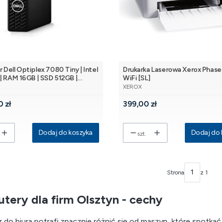
Dell Optiplex 7080 Tiny | Intel
Drukarka Laserowa Xerox Phaser 3020B z
| RAM 16GB | SSD 512GB |
WiFi [SL]
NT
PRODUCENT
Windows 11 Pro | Wi-Fi [RB][SL]
XEROX
Cena
0 zł
399,00 zł
Dodaj do koszyka
Dodaj do 
szt.
Strona
z 1
tery dla firm Olsztyn - cechy
 do biura potrafi znacznie różnić się od maszyn, które spotk