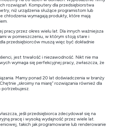
h rozwiązań. Komputery dla przedsiębiorstwa
metry, niż urządzenia służące programistom lub
ie chłodzenia wymagają produkty, które mają
iem.
pracy przez okres wielu lat. Dla innych ważniejsza
ntami w pomieszczeniu, w którym stoją stare i
dla przedsiębiorców muszą więc być dokładnie
enci, jest trwałość i niezawodność. Nikt nie ma
wych wymaga się perfekcyjnej pracy, zwłaszcza, że
wiązania. Mamy ponad 20 lat doświadczenia w branży
 Chętnie „skroimy na miarę” rozwiązania również dla
o potrzebujesz.
aszcza, jeśli przedsiębiorca zdecydował się na
jną pracę i wysoką wydajność przez wiele lat.
niowej, takich jak programowanie lub renderowanie