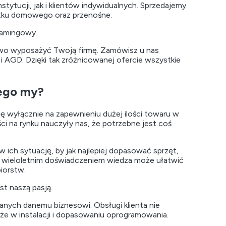
tytucji, jak i klientów indywidualnych. Sprzedajemy
żytku domowego oraz przenośne.
gamingowy.
sowo wyposażyć Twoją firmę. Zamówisz u nas
 i AGD. Dzięki tak zróżnicowanej ofercie wszystkie
zego my?
ię wyłącznie na zapewnieniu dużej ilości towaru w
ci na rynku nauczyły nas, że potrzebne jest coś
 ich sytuację, by jak najlepiej dopasować sprzęt,
ta wieloletnim doświadczeniem wiedza może ułatwić
biorstw.
st naszą pasją.
nych danemu biznesowi. Obsługi klienta nie
że w instalacji i dopasowaniu oprogramowania.