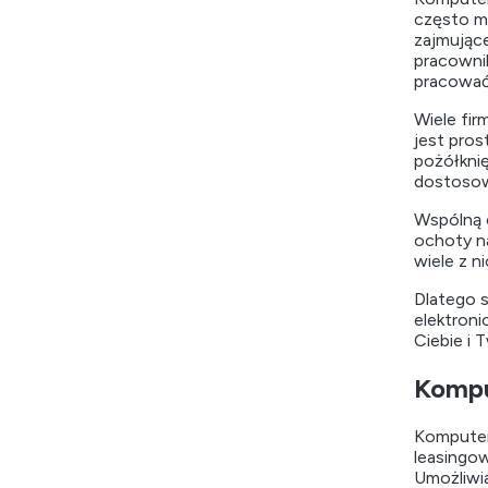
często m
zajmujące
pracowni
pracować
Wiele fir
jest pros
pożółkni
dostosowa
Wspólną c
ochoty n
wiele z n
Dlatego s
elektroni
Ciebie i 
Kompu
Komputery
leasingow
Umożliwi