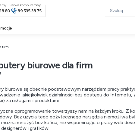
narny
98 80
89 535 38 75
omocje
a firm
utery biurowe dla firm
6
y biurowe są obecnie podstawowym narzędziem pracy praktyc
wadzenie jakiejkolwiek działalności bez dostępu do Internetu,
się za usługami i produktami.
styczne oprogramowanie towarzyszy nam na każdym kroku. Z ko
owy. Bez użycia tego pożytecznego narzędzia niemożliwa był
y można mnożyć bez końca, nie wspominając o pracy web dev
designerów i grafików.