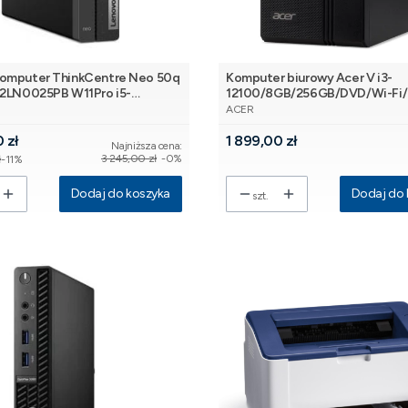
omputer ThinkCentre Neo 50q
Komputer biurowy Acer V i3-
12LN0025PB W11Pro i5-
12100/8GB/256GB/DVD/Wi-Fi
NT
PRODUCENT
13420H/16GB/512GB/3YRS [SL]
[24G][SL]
ACER
omocyjna
Cena
 zł
1 899,00 zł
Najniższa cena:
3 245,00 zł
-0%
ł
-11%
Dodaj do koszyka
Dodaj do 
szt.