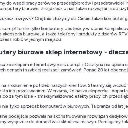
y do współpracy zarówno przedsiębiorców i przedstawicieli ins
 komputery biurowe. Znajdziesz u nas także rozwiązania do u
zukasz rozrywki? Chętnie złożymy dla Ciebie także komputer 
lc.com.pl to nie tylko komputery. Jesteśmy w stanie komplek
 akcesoria biurowe, a także telefony i produkty z działów RTV
ożesz robić w jednym miejscu.
tery biurowe sklep internetowy - dlac
a ze sklepem internetowym slc.com.pl z Olsztyna nie opiera s
ch cenach i szybkiej realizacji zamówień. Ponad 20 lat obecnoś
na zrozumienie potrzeb naszych klientów. Staramy się wczuć w
osta ich oczekiwaniom. Wierzymy, że nasza ekspercka i popar
 a co za tym idzie - zmaksymalizować efekty pracy ich przedsię
o nie tylko sprzedaż komputerów biurowych. Ta branża od lat je
alne podejście pozwala na skonstruowanie rozwiązań dedykowa
amy wyłącznie do doradztwa i składania maszyn. Pomagamy tak