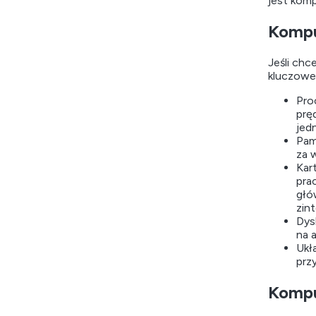
jest kom
Kompu
Jeśli chc
kluczowe 
Pro
pręd
jed
Pam
za 
Kar
pra
głó
zin
Dys
na 
Ukł
prz
Kompu