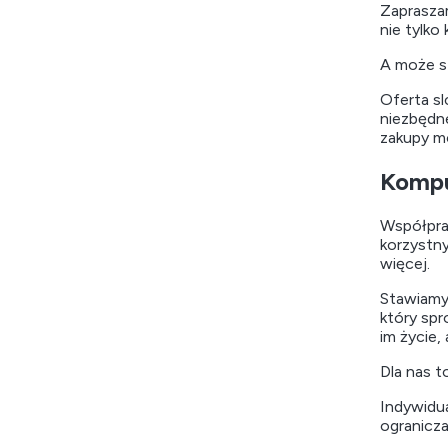
Zapraszam
nie tylko
A może s
Oferta s
niezbędne
zakupy m
Kompu
Współprac
korzystny
więcej.
Stawiamy 
który spr
im życie,
Dla nas t
Indywidu
ogranicz