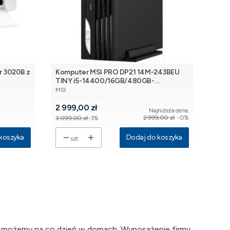
Komputer MSI PRO DP21 14M-243BEU
TINY i5-14400/16GB/480GB-
PRODUCENT
SSD/WiFi/BT [ALS][SL]
MSI
Cena promocyjna
2 999,00 zł
Najniższa cena:
2 999,00 zł
-0%
3 099,00 zł
-3%
koszyka
Dodaj do koszyka
szt.
ać możemy na co dzień w domach. Wyposażenie firmy