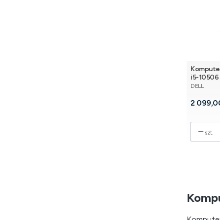
Komputer 
i5-10506 
PRODUCE
DELL
Cena
2 099,0
szt.
Kompu
Komputer