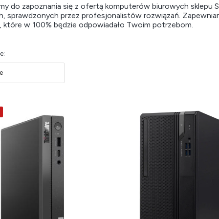
my do zapoznania się z ofertą komputerów biurowych sklepu S
, sprawdzonych przez profesjonalistów rozwiązań. Zapewnia
a, które w 100% będzie odpowiadało Twoim potrzebom.
produktów
e:
e