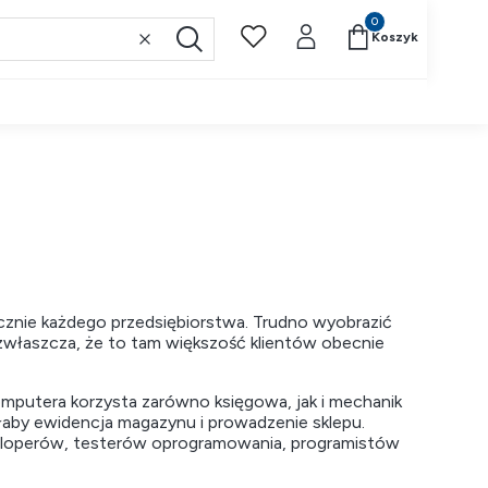
Produkty w koszyk
Koszyk
Wyczyść
Szukaj
znie każdego przedsiębiorstwa. Trudno wyobrazić
 zwłaszcza, że to tam większość klientów obecnie
mputera korzysta zarówno księgowa, jak i mechanik
aby ewidencja magazynu i prowadzenie sklepu.
eloperów, testerów oprogramowania, programistów