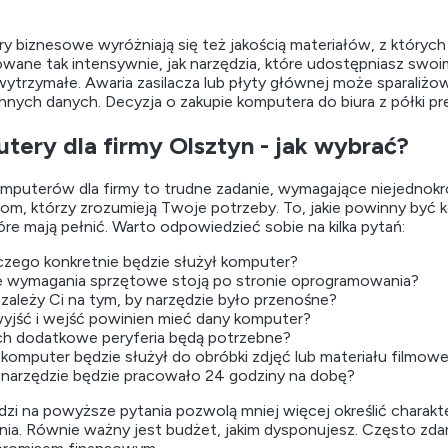
y biznesowe wyróżniają się też jakością materiałów, z któryc
wane tak intensywnie, jak narzędzia, które udostępniasz swo
 wytrzymałe. Awaria zasilacza lub płyty głównej może sparaliżo
nnych danych. Decyzja o zakupie komputera do biura z półki p
tery dla firmy Olsztyn - jak wybrać?
puterów dla firmy to trudne zadanie, wymagające niejednokro
tom, którzy zrozumieją Twoje potrzeby. To, jakie powinny być 
óre mają pełnić. Warto odpowiedzieć sobie na kilka pytań:
czego konkretnie będzie służył komputer?
ie wymagania sprzętowe stoją po stronie oprogramowania?
 zależy Ci na tym, by narzędzie było przenośne?
 wyjść i wejść powinien mieć dany komputer?
ich dodatkowe peryferia będą potrzebne?
 komputer będzie służył do obróbki zdjęć lub materiału filmow
 narzędzie będzie pracowało 24 godziny na dobę?
i na powyższe pytania pozwolą mniej więcej określić charakte
nia. Równie ważny jest budżet, jakim dysponujesz. Często zd