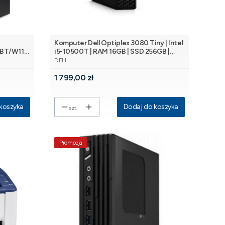
Komputer Dell Optiplex 3080 Tiny | Intel
/BT/W11P
i5-10500T | RAM 16GB | SSD 256GB |
PRODUCENT
Windows 11 Pro | Wi-Fi [ACT][SL]
DELL
Cena
1 799,00 zł
koszyka
Dodaj do koszyka
szt.
Promocja