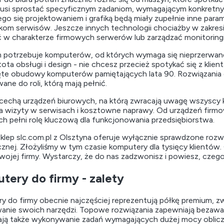
usi sprostać specyficznym zadaniom, wymagającym konkretnyc
go się projektowaniem i grafiką będą miały zupełnie inne para
kom serwisów. Jeszcze innych technologii chociażby w zakres
 w charakterze firmowych serwerów lub zarządzać monitoring
m potrzebuje komputerów, od których wymaga się nieprzerwanej 
tota obsługi i design - nie chcesz przecież spotykać się z klie
ęte obudowy komputerów pamiętających lata 90. Rozwiązania 
ne do roli, którą mają pełnić.
echą urządzeń biurowych, na którą zwracają uwagę wszyscy kli
a wizyty w serwisach i kosztowne naprawy. Od urządzeń firmo
ich pełni rolę kluczową dla funkcjonowania przedsiębiorstwa.
klep slc.com.pl z Olsztyna oferuje wyłącznie sprawdzone roz
cznej. Złożyliśmy w tym czasie komputery dla tysięcy klientów.
Twojej firmy. Wystarczy, że do nas zadzwonisz i powiesz, czeg
tery do firmy - zalety
 do firmy obecnie najczęściej reprezentują półkę premium, zwł
anie swoich narzędzi. Topowe rozwiązania zapewniają bezawary
ają także wykonywanie zadań wymagających dużej mocy oblicze