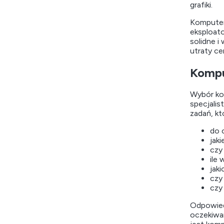
grafiki.
Komputer
eksploato
solidne i
utraty ce
Kompu
Wybór kom
specjalis
zadań, kt
do 
jak
czy
ile
jak
czy
czy
Odpowiedz
oczekiwa