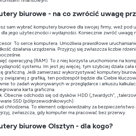
promisem finansowym.
tery biurowe - na co zwrócić uwagę prz
esz sam wybrać komputery biurowe dla swojej firmy, weź pod 
dla jego użyteczności i wydajności. Koniecznie zwróć uwagę n
cesor. To serce komputera. Umożliwia prawidłowe uruchamiani
kość działania urządzenia. Przyjrzyj się zwłaszcza liczbie rdzen
nocześnie.
ięć operacyjną (RAM). To z niej korzysta uruchomione na k
wydajność systemu. Im jest jej więcej, tym szybciej działa cała
tę graficzną. Jeśli zamierzasz wykorzystywać komputery biurow
cy związanej z grafiką, ten podzespół będzie dla Ciebie klucz
wnie to zadań wykonywanych w przeglądarce i arkuszu kalkulac
tegrowana karta graficzna.
k. Obecnie odchodzi się od dysków HDD („twardych”, „talerzow
awarie SSD (półprzewodnikowych).
ad chłodzenia. To element odpowiedzialny za bezpieczeństwo
yjrzyj, zwłaszcza, gdy komputer ma pracować bez przerwy.
tery biurowe Olsztyn - dla kogo?