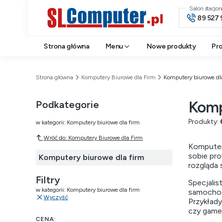
Salon stacjo
89 527 
Strona główna
Menu
Nowe produkty
Pr
Strona główna
Komputery Biurowe dla Firm
Komputery biurowe dl
Komp
Podkategorie
Produkty:
w kategorii: Komputery biurowe dla firm
Wróć do: Komputery Biurowe dla Firm
Komputer
sobie pro
Komputery biurowe dla firm
rozgląda 
Filtry
Specjali
w kategorii: Komputery biurowe dla firm
samochod
Wyczyść
Przykład
czy game 
CENA: