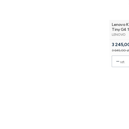
Lenovo K
Tiny G4 
PRODUCE
LENOVO
Cena pr
3 245,00
3 645,00 z
szt.