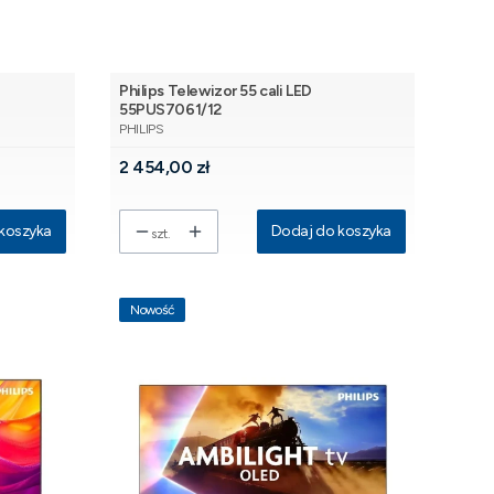
Philips Telewizor 55 cali LED
55PUS7061/12
PRODUCENT
PHILIPS
Cena
2 454,00 zł
koszyka
Dodaj do koszyka
szt.
Nowość