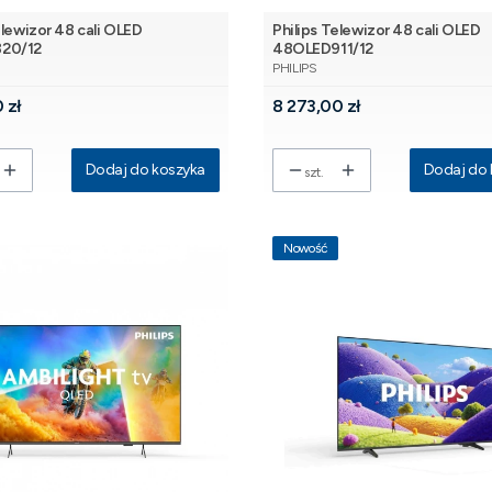
elewizor 48 cali OLED
Philips Telewizor 48 cali OLED
20/12
48OLED911/12
NT
PRODUCENT
PHILIPS
Cena
 zł
8 273,00 zł
Dodaj do koszyka
Dodaj do 
szt.
Nowość