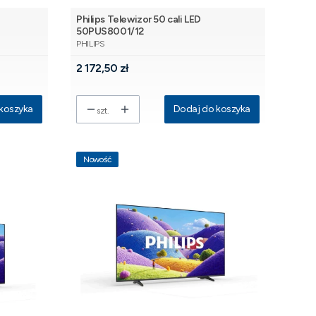
Philips Telewizor 50 cali LED
50PUS8001/12
PRODUCENT
PHILIPS
Cena
2 172,50 zł
koszyka
Dodaj do koszyka
szt.
Nowość