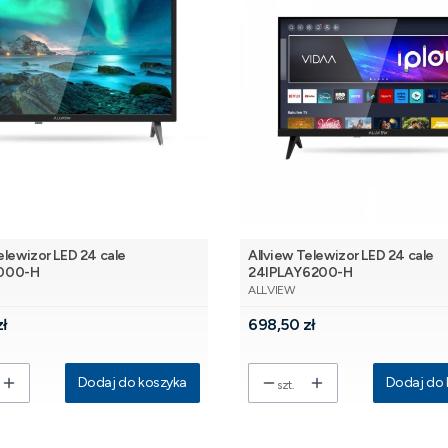
elewizor LED 24 cale
Allview Telewizor LED 24 cale
000-H
24IPLAY6200-H
NT
PRODUCENT
ALLVIEW
Cena
zł
698,50 zł
Dodaj do koszyka
Dodaj do 
szt.