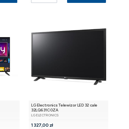
LG Electronics Telewizor LED 32 cale
32LQ631C0ZA
PRODUCENT
LG ELECTRONICS
Cena
1 327,00 zł