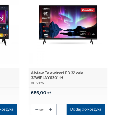
Allview Telewizor LED 32 cale
32WIPLAY6301-H
PRODUCENT
ALLVIEW
Cena
686,00 zł
koszyka
Dodaj do koszyka
szt.