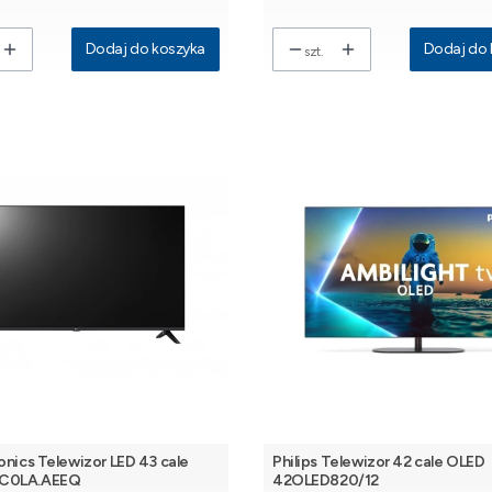
Dodaj do koszyka
Dodaj do 
szt.
onics Telewizor LED 43 cale
Philips Telewizor 42 cale OLED
C0LA.AEEQ
42OLED820/12