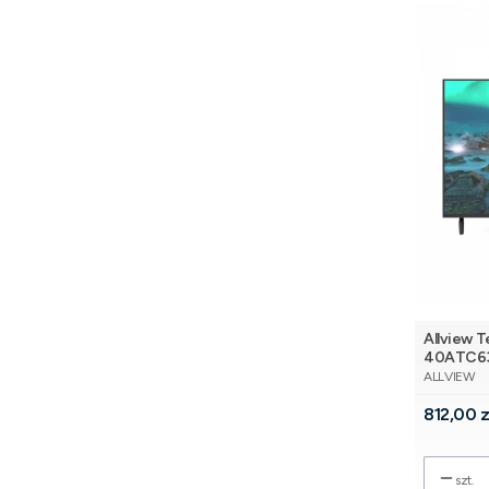
Allview T
40ATC6
PRODUCE
ALLVIEW
Cena
812,00 z
szt.