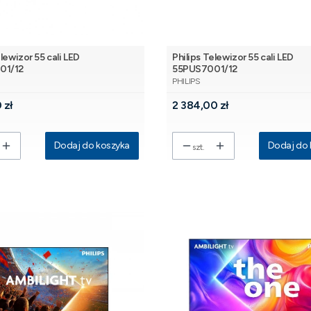
elewizor 55 cali LED
Philips Telewizor 55 cali LED
01/12
55PUS7001/12
NT
PRODUCENT
PHILIPS
Cena
 zł
2 384,00 zł
Dodaj do koszyka
Dodaj do 
szt.