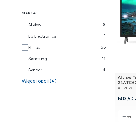
MARKA:
Marka
8
Allview
2
LG Electronics
56
Philips
11
Samsung
4
Sencor
Allview T
Więcej opcji (4)
24ATC6
PRODUCE
ALLVIEW
Cena
603,50 
szt.