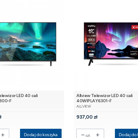
elewizor LED 40 cali
Allview Telewizor LED 40 cali
300-F
40WIPLAY6301-F
NT
PRODUCENT
ALLVIEW
Cena
ł
937,00 zł
Dodaj do koszyka
Dodaj do 
szt.