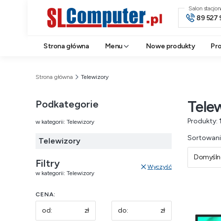
Salon stacjo
89 527 
Strona główna
Menu
Nowe produkty
Pr
Strona główna
Telewizory
Tele
Podkategorie
Produkty:
w kategorii: Telewizory
Lista 
Sortowani
Telewizory
Domyśln
Filtry
Wyczyść
w kategorii: Telewizory
CENA:
zł
zł