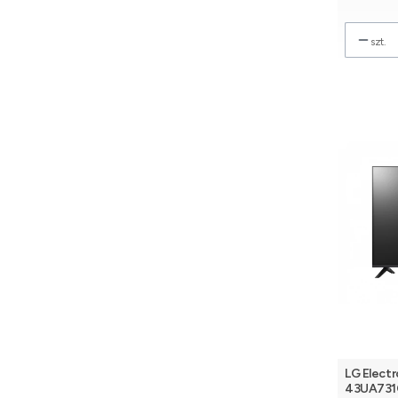
szt.
LG Electr
43UA731