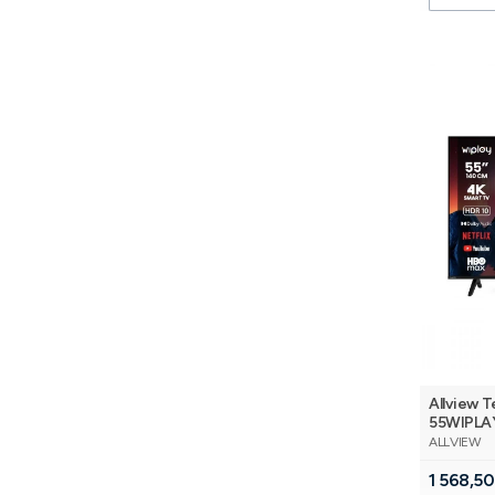
Allview T
55WIPLA
PRODUCE
ALLVIEW
Cena
1 568,50