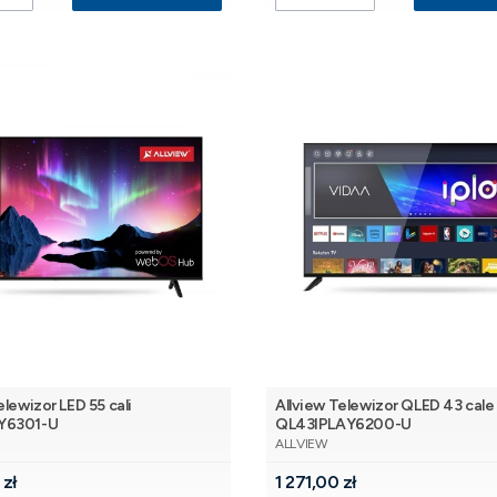
elewizor LED 55 cali
Allview Telewizor QLED 43 cale
Y6301-U
QL43IPLAY6200-U
NT
PRODUCENT
ALLVIEW
Cena
 zł
1 271,00 zł