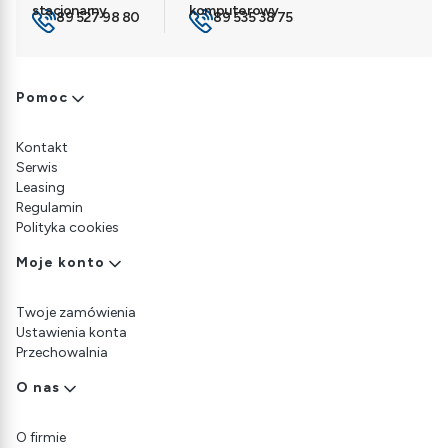
89 527 98 80
89 535 38 75
Linki w stopce
Pomoc
Kontakt
Serwis
Leasing
Regulamin
Polityka cookies
Moje konto
Twoje zamówienia
Ustawienia konta
Przechowalnia
O nas
O firmie