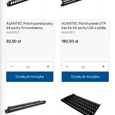
ALANTEC Patch panel pusty
ALANTEC Patch panel UTP
24 porty 1U modularny
kat.5e 24 porty LSA z półką
PRODUCENT
PRODUCENT
1U
ALANTEC
ALANTEC
Cena
Cena
92,50 zł
180,50 zł
szt.
szt.
Dodaj do koszyka
Dodaj do koszyka