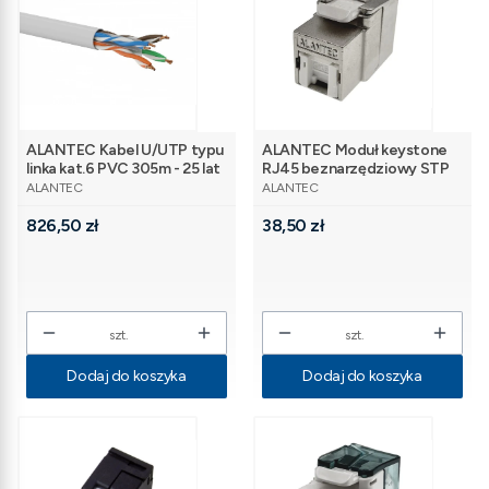
ALANTEC Kabel U/UTP typu
ALANTEC Moduł keystone
linka kat.6 PVC 305m - 25 lat
RJ45 beznarzędziowy STP
PRODUCENT
PRODUCENT
gwarancji
kat.6A PoE+
ALANTEC
ALANTEC
Cena
Cena
826,50 zł
38,50 zł
szt.
szt.
Dodaj do koszyka
Dodaj do koszyka