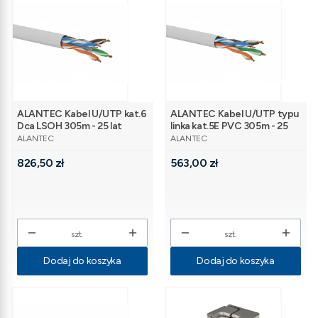
ALANTEC Kabel U/UTP kat.6
ALANTEC Kabel U/UTP typu
Dca LSOH 305m - 25 lat
linka kat.5E PVC 305m - 25
PRODUCENT
PRODUCENT
gwarancji
lat gwarancji
ALANTEC
ALANTEC
Cena
Cena
826,50 zł
563,00 zł
szt.
szt.
Dodaj do koszyka
Dodaj do koszyka