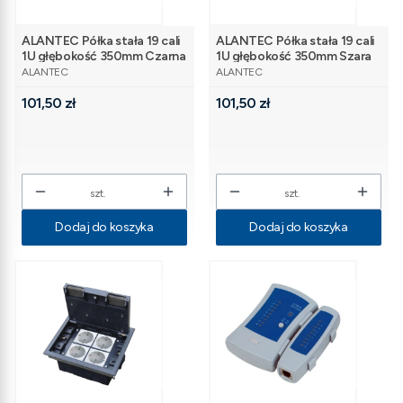
ALANTEC Półka stała 19 cali
ALANTEC Półka stała 19 cali
1U głębokość 350mm Czarna
1U głębokość 350mm Szara
PRODUCENT
PRODUCENT
ALANTEC
ALANTEC
Cena
Cena
101,50 zł
101,50 zł
szt.
szt.
Dodaj do koszyka
Dodaj do koszyka