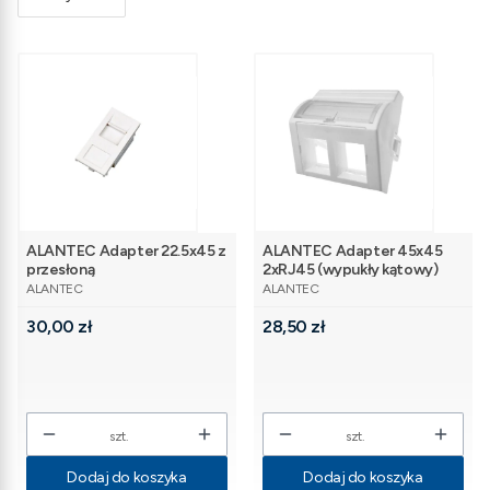
ALANTEC Adapter 22.5x45 z
ALANTEC Adapter 45x45
przesłoną
2xRJ45 (wypukły kątowy)
PRODUCENT
PRODUCENT
ALANTEC
ALANTEC
Cena
Cena
30,00 zł
28,50 zł
szt.
szt.
Dodaj do koszyka
Dodaj do koszyka