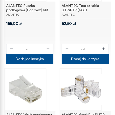
ALANTEC Puszka
ALANTEC Tester kabla
podłogowa (floorbox) 4M
UTP/FTP (468)
PRODUCENT
PRODUCENT
(45x45) regulowana
ALANTEC
ALANTEC
głębokość, do podłogi
Cena
Cena
technicznej (wylewka
155,00 zł
52,50 zł
opcjonalnie)
szt.
szt.
Dodaj do koszyka
Dodaj do koszyka
ALANTEC Wtyk przelotowy
ALANTEC Wtyk RJ45 UTP