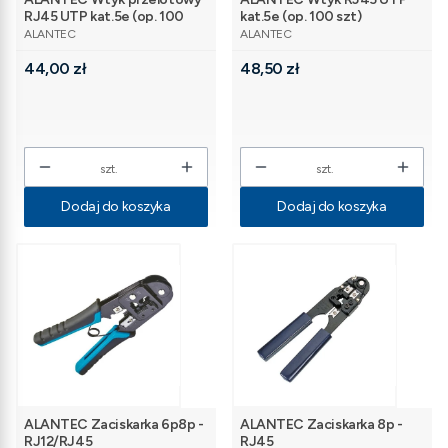
RJ45 UTP kat.5e (op. 100
kat.5e (op. 100 szt)
PRODUCENT
PRODUCENT
szt)
ALANTEC
ALANTEC
Cena
Cena
44,00 zł
48,50 zł
szt.
szt.
Dodaj do koszyka
Dodaj do koszyka
ALANTEC Zaciskarka 6p8p -
ALANTEC Zaciskarka 8p -
RJ12/RJ45
RJ45