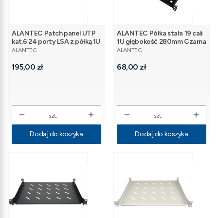
ALANTEC Patch panel UTP
ALANTEC Półka stała 19 cali
kat.6 24 porty LSA z półką 1U
1U głębokość 280mm Czarna
PRODUCENT
PRODUCENT
ALANTEC
ALANTEC
Cena
Cena
195,00 zł
68,00 zł
szt.
szt.
Dodaj do koszyka
Dodaj do koszyka