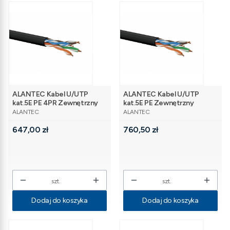
ALANTEC Kabel U/UTP
ALANTEC Kabel U/UTP
kat.5E PE 4PR Zewnętrzny
kat.5E PE Zewnętrzny
PRODUCENT
PRODUCENT
Suchy 305m
Żelowany 305m
ALANTEC
ALANTEC
Cena
Cena
647,00 zł
760,50 zł
szt.
szt.
Dodaj do koszyka
Dodaj do koszyka