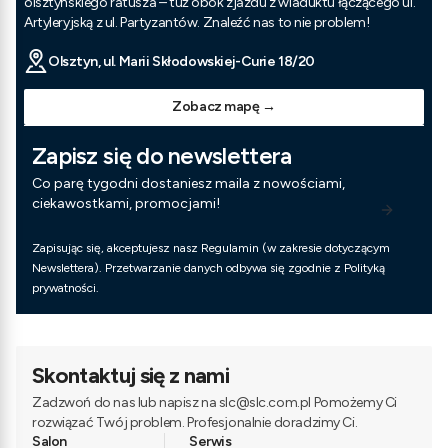
olsztyńskiego ratusza – tuż obok zjazdu z wiaduktu łączącego ul.
Artyleryjską z ul. Partyzantów. Znaleźć nas to nie problem!
Olsztyn, ul. Marii Skłodowskiej-Curie 18/20
Zobacz mapę →
Zapisz się do newslettera
Co parę tygodni dostaniesz maila z nowościami,
ciekawostkami, promocjami!
Zapisując się, akceptujesz nasz Regulamin (w zakresie dotyczącym
Newslettera). Przetwarzanie danych odbywa się zgodnie z Polityką
prywatności.
Skontaktuj się z nami
Zadzwoń do nas lub napisz na slc@slc.com.pl Pomożemy Ci
rozwiązać Twój problem. Profesjonalnie doradzimy Ci.