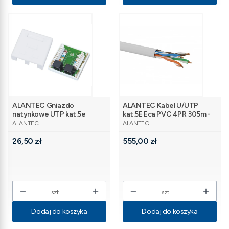
ALANTEC Gniazdo
ALANTEC Kabel U/UTP
natynkowe UTP kat.5e
kat.5E Eca PVC 4PR 305m -
PRODUCENT
PRODUCENT
2xRJ45
25 lat gwarancji
ALANTEC
ALANTEC
Cena
Cena
26,50 zł
555,00 zł
szt.
szt.
Dodaj do koszyka
Dodaj do koszyka