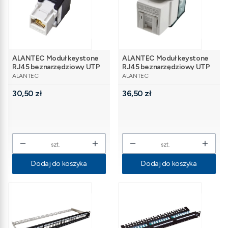
ALANTEC Moduł keystone
ALANTEC Moduł keystone
RJ45 beznarzędziowy UTP
RJ45 beznarzędziowy UTP
PRODUCENT
PRODUCENT
kat.5e
kat.6
ALANTEC
ALANTEC
Cena
Cena
30,50 zł
36,50 zł
szt.
szt.
Dodaj do koszyka
Dodaj do koszyka