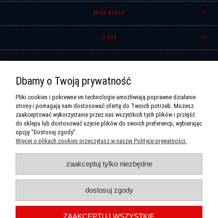
Moje konto
O nas
Zadzwoń do nas
Dbamy o Twoją prywatność
+ 48 (89) 527-98-80
Pliki cookies i pokrewne im technologie umożliwiają poprawne działanie
Pon-Pt: 10:00 - 18:00
strony i pomagają nam dostosować ofertę do Twoich potrzeb. Możesz
Sobota 10:00 - 14:00
zaakceptować wykorzystanie przez nas wszystkich tych plików i przejść
do sklepu lub dostosować użycie plików do swoich preferencji, wybierając
Kontakt
opcję "Dostosuj zgody".
Więcej o plikach cookies przeczytasz w naszej Polityce prywatności.
SL Computer
ul. M.C.Skłodowskiej 18/20
10-900 Olsztyn
zaakceptuj tylko niezbędne
Sklep komputerowy Olsztyn SL Computer | Marii Curie-Skłodowskiej 18/20, 10-109
Olsztyn | E-mail:
slc@slc.com.pl
| Telefon:
601591121
| NIP:7391126601 |
dostosuj zgody
REGON:510423830
ZAAKCEPTUJ WSZYSTKIE