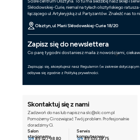
Ścisłe centrum Olsztyna. To tu ma siedzibę nasz sklep i serwi
Skłodowskiej-Curie, niemal na tyłach olsztyńskiego ratusza
łączącego ul. Artyleryjską z ul. Partyzantów. Znaleźć nas to 
Olsztyn, ul. Marii Skłodowskiej-Curie 18/20
Zapisz się do newslettera
Co parę tygodni dostaniesz maila z nowościami, cieka
Zapisując się, akceptujesz nasz Regulamin (w zakresie dotyczącym
odbywa się zgodnie z Polityką prywatności.
Skontaktuj się z nami
Zadzwoń do nas lub napisz na slc@slc.com.pl
Pomożemy Ci rozwiązać Twój problem. Profesjonalnie
doradzimy Ci.
89 527 98 80
89 535 38 75