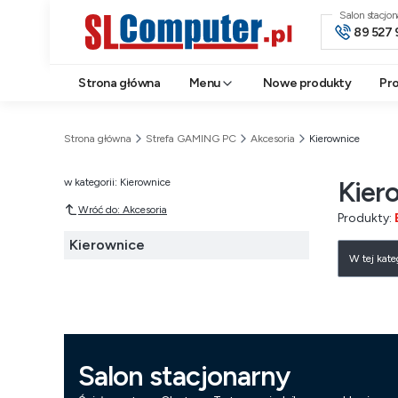
Salon stacjo
89 527 
Strona główna
Menu
Nowe produkty
Pr
Strona główna
Strefa GAMING PC
Akcesoria
Kierownice
Kier
w kategorii: Kierownice
Wróć do: Akcesoria
Produkty:
Kierownice
Lista 
W tej kat
Salon stacjonarny