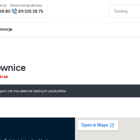
narny
98 80
89 535 38 75
omocje
ownice
Brak
produktów
egorii nie ma obecnie żadnych produktów