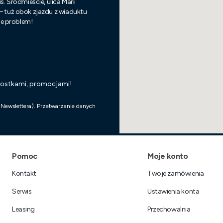
s. Śródmieście, ulica Marii
 – tuż obok zjazdu z wiaduktu
nie problem!
wostkami, promocjami!
 Newslettera). Przetwarzanie danych
Linki w stopce
Pomoc
Moje konto
Kontakt
Twoje zamówienia
Serwis
Ustawienia konta
Leasing
Przechowalnia