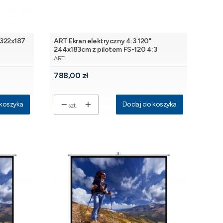
 322x187
ART Ekran elektryczny 4:3 120"
244x183cm z pilotem FS-120 4:3
PRODUCENT
ART
Cena
788,00 zł
koszyka
Dodaj do koszyka
szt.