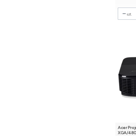
szt.
Acer Proj
XGA/480