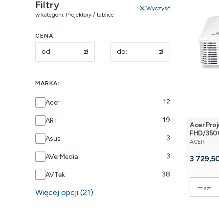
Filtry
Wyczyść
w kategorii: Projektory / tablice
CENA:
zł
zł
MARKA:
Marka
12
Acer
19
ART
Acer Pro
FHD/350
3
Asus
PRODUCE
ACER
3
AVerMedia
Cena
3 729,50
38
AVTek
szt.
Więcej opcji (21)