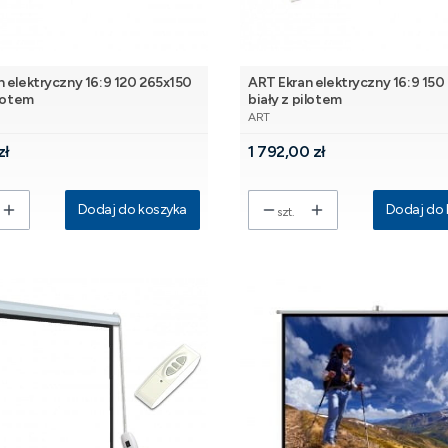
 elektryczny 16:9 120 265x150
ART Ekran elektryczny 16:9 150
ilotem
biały z pilotem
NT
PRODUCENT
ART
Cena
zł
1 792,00 zł
Dodaj do koszyka
Dodaj do 
szt.