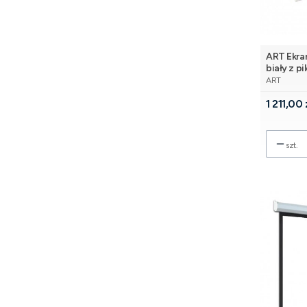
ART Ekran
biały z p
PRODUCE
ART
Cena
1 211,00 
szt.