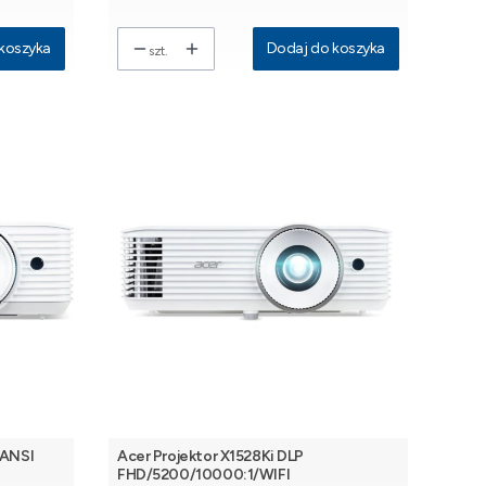
koszyka
Dodaj do koszyka
szt.
0ANSI
Acer Projektor X1528Ki DLP
FHD/5200/10000:1/WIFI