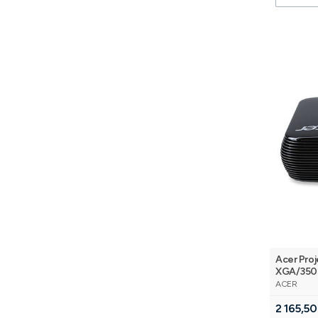
Acer Pro
XGA/350
PRODUCE
iskowy/2
ACER
Cena
2 165,50