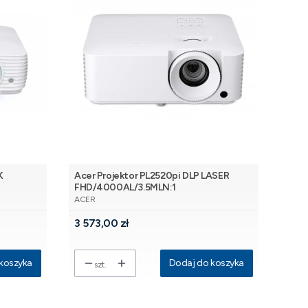
K
Acer Projektor PL2520pi DLP LASER
FHD/4000AL/3.5MLN:1
PRODUCENT
ACER
Cena
3 573,00 zł
koszyka
Dodaj do koszyka
szt.