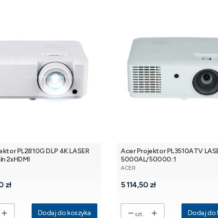
jektor PL2810G DLP 4K LASER
Acer Projektor PL3510ATV LAS
ln 2xHDMI
5000AL/50000:1
NT
PRODUCENT
ACER
Cena
0 zł
5 114,50 zł
Dodaj do koszyka
Dodaj do 
szt.