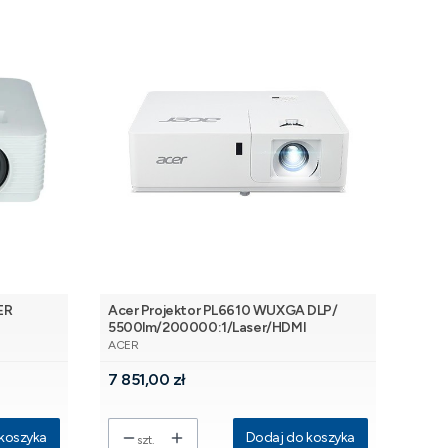
ER
Acer Projektor PL6610 WUXGA DLP/
5500lm/200000:1/Laser/HDMI
PRODUCENT
ACER
Cena
7 851,00 zł
koszyka
Dodaj do koszyka
szt.