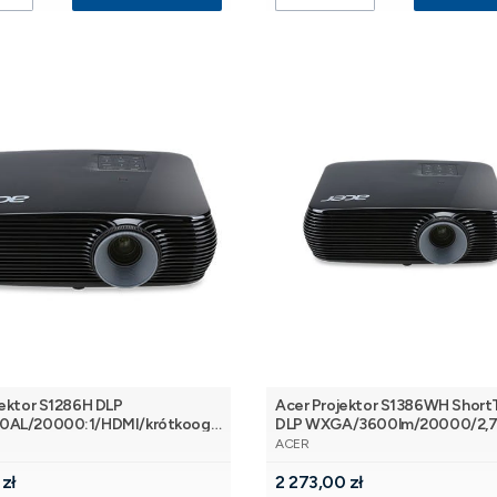
jektor S1286H DLP
Acer Projektor S1386WH Shor
0AL/20000:1/HDMI/krótkoogn
DLP WXGA/3600lm/20000/2,7
NT
PRODUCENT
,7kg
ACER
Cena
 zł
2 273,00 zł