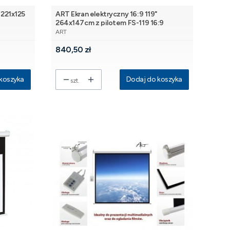
 221x125
ART Ekran elektryczny 16:9 119"
264x147cm z pilotem FS-119 16:9
PRODUCENT
ART
Cena
840,50 zł
koszyka
Dodaj do koszyka
szt.