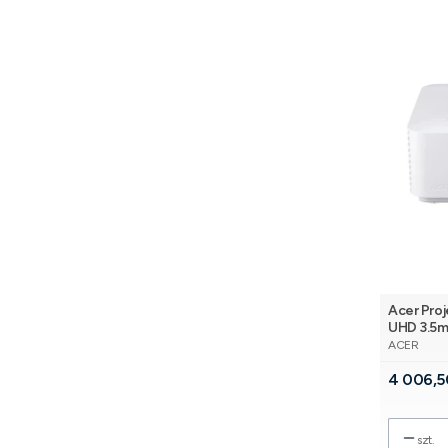
Acer Pro
UHD 3.5m
PRODUCE
ACER
Cena
4 006,5
szt.