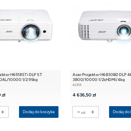
jektor H6518STi DLP ST
Acer Projektor H6830BD DLP 4
0AL/10000:1/2.95kg
3800/10000:1/2xHDMI/4kg
NT
PRODUCENT
ACER
Cena
 zł
4 636,50 zł
Dodaj do koszyka
Dodaj do 
szt.