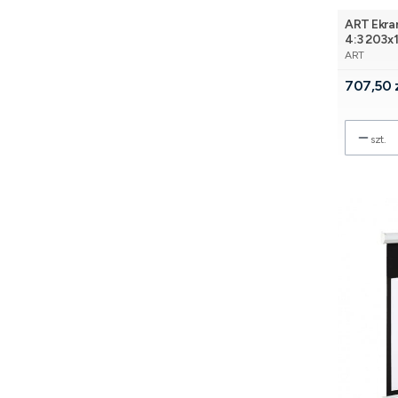
ART Ekran
4:3 203x
PRODUCE
ART
Cena
707,50 
szt.