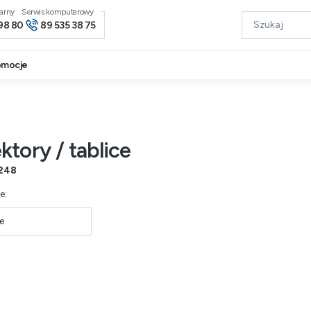
narny
98 80
89 535 38 75
omocje
ktory / tablice
248
produktów
e:
e