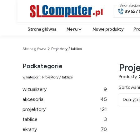
Salon stacjo
89 527 
Strona główna
Menu
Nowe produkty
Pr
Strona główna
Projektory / tablice
Proje
Podkategorie
Produkty:
w kategorii: Projektory / tablice
Lista 
Sortowani
wizualizery
9
akcesoria
45
Domyśln
projektory
121
tablice
3
ekrany
70