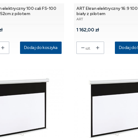
 elektryczny 100 cali FS-100
ART Ekran elektryczny 16:9 100
152cm z pilotem
biały z pilotem
NT
PRODUCENT
ART
Cena
zł
1 162,00 zł
Dodaj do koszyka
Dodaj do 
szt.