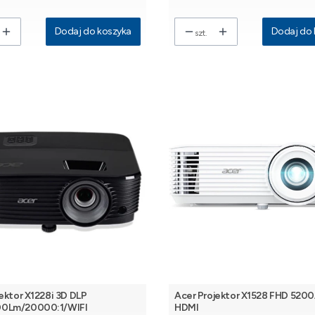
Dodaj do koszyka
Dodaj do 
szt.
ektor X1228i 3D DLP
Acer Projektor X1528 FHD 520
0Lm/20000:1/WIFI
HDMI