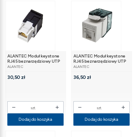
ALANTEC Moduł keystone
ALANTEC Moduł keystone
RJ45 beznarzędziowy UTP
RJ45 beznarzędziowy UTP
PRODUCENT
PRODUCENT
kat.5e
kat.6
ALANTEC
ALANTEC
Cena
Cena
30,50 zł
36,50 zł
szt.
szt.
Dodaj do koszyka
Dodaj do koszyka