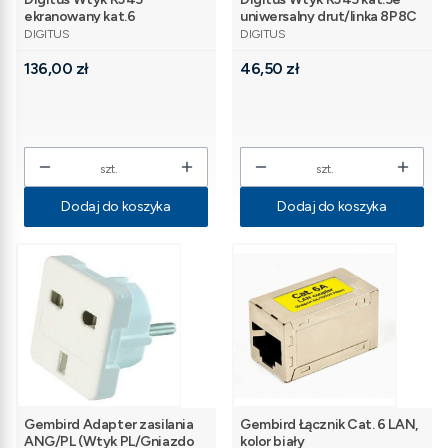
ekranowany kat.6
uniwersalny drut/linka 8P8C
PRODUCENT
PRODUCENT
uniwersalny drut/linka 8P8C
100szt
DIGITUS
DIGITUS
100szt
Cena
Cena
136,00 zł
46,50 zł
szt.
szt.
Dodaj do koszyka
Dodaj do koszyka
Gembird Adapter zasilania
Gembird Łącznik Cat. 6 LAN,
ANG/PL (Wtyk PL/Gniazdo
kolor biały