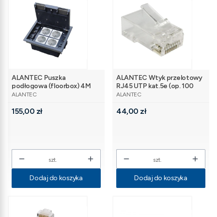
ALANTEC Puszka
ALANTEC Wtyk przelotowy
podłogowa (floorbox) 4M
RJ45 UTP kat.5e (op. 100
PRODUCENT
PRODUCENT
(45x45) regulowana
szt)
ALANTEC
ALANTEC
głębokość, do podłogi
Cena
Cena
technicznej (wylewka
155,00 zł
44,00 zł
opcjonalnie)
szt.
szt.
Dodaj do koszyka
Dodaj do koszyka