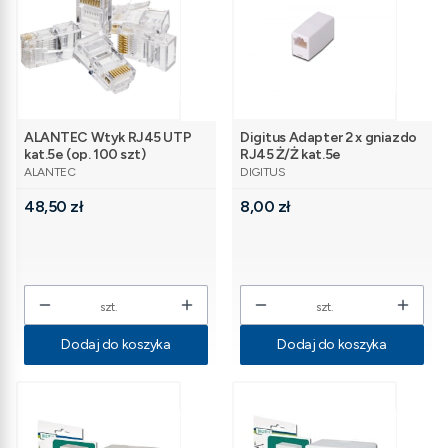
ALANTEC Wtyk RJ45 UTP
Digitus Adapter 2 x gniazdo
kat.5e (op. 100 szt)
RJ45 Ż/Ż kat.5e
PRODUCENT
PRODUCENT
ALANTEC
DIGITUS
Cena
Cena
48,50 zł
8,00 zł
szt.
szt.
Dodaj do koszyka
Dodaj do koszyka