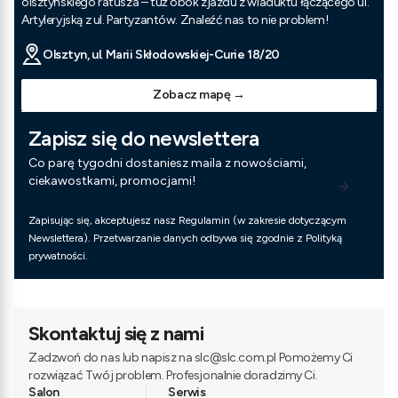
olsztyńskiego ratusza – tuż obok zjazdu z wiaduktu łączącego ul.
Artyleryjską z ul. Partyzantów. Znaleźć nas to nie problem!
Olsztyn, ul. Marii Skłodowskiej-Curie 18/20
Zobacz mapę →
Zapisz się do newslettera
Co parę tygodni dostaniesz maila z nowościami,
ciekawostkami, promocjami!
Zapisując się, akceptujesz nasz Regulamin (w zakresie dotyczącym
Newslettera). Przetwarzanie danych odbywa się zgodnie z Polityką
prywatności.
Skontaktuj się z nami
Zadzwoń do nas lub napisz na slc@slc.com.pl Pomożemy Ci
rozwiązać Twój problem. Profesjonalnie doradzimy Ci.