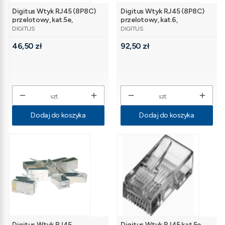
Digitus Wtyk RJ45 (8P8C)
Digitus Wtyk RJ45 (8P8C)
przelotowy, kat.5e,
przelotowy, kat.6,
PRODUCENT
PRODUCENT
nieekranowany, AWG 26-24,
nieekranowany, AWG 26-24,
DIGITUS
DIGITUS
opakowanie 100 sztuk
opakowanie 100 szt.
Cena
Cena
46,50 zł
92,50 zł
szt.
szt.
Dodaj do koszyka
Dodaj do koszyka
Digitus Wtyk RJ45
Digitus Wtyk RJ45 kat.5e