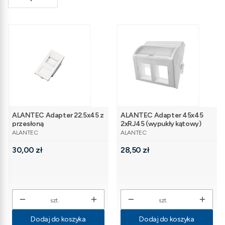
ALANTEC Adapter 22.5x45 z
ALANTEC Adapter 45x45
przesłoną
2xRJ45 (wypukły kątowy)
PRODUCENT
PRODUCENT
ALANTEC
ALANTEC
Cena
Cena
30,00 zł
28,50 zł
szt.
szt.
Dodaj do koszyka
Dodaj do koszyka