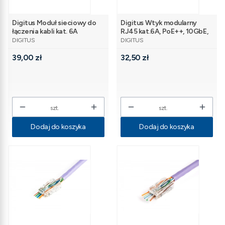
Digitus Moduł sieciowy do
Digitus Wtyk modularny
łączenia kabli kat. 6A
RJ45 kat.6A, PoE++, 10GbE,
PRODUCENT
PRODUCENT
ekranowany,
STP, ekranowany,
DIGITUS
DIGITUS
beznarzędziowy, AWG 22-26
beznarzędziowy, zakręcany,
Cena
Cena
39,00 zł
metalowy, AWG 22-27,
32,50 zł
linka/drut
szt.
szt.
Dodaj do koszyka
Dodaj do koszyka