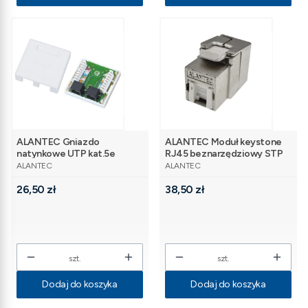
ALANTEC Gniazdo
ALANTEC Moduł keystone
natynkowe UTP kat.5e
RJ45 beznarzędziowy STP
PRODUCENT
PRODUCENT
2xRJ45
kat.6A PoE+
ALANTEC
ALANTEC
Cena
Cena
26,50 zł
38,50 zł
szt.
szt.
Dodaj do koszyka
Dodaj do koszyka