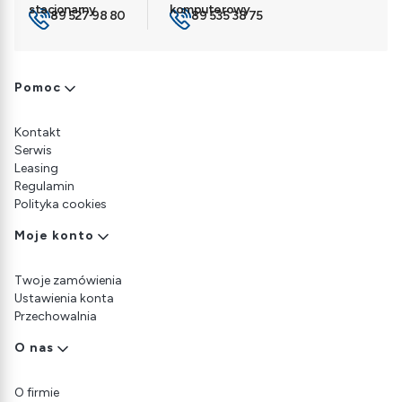
89 527 98 80
89 535 38 75
Linki w stopce
Pomoc
Kontakt
Serwis
Leasing
Regulamin
Polityka cookies
Moje konto
Twoje zamówienia
Ustawienia konta
Przechowalnia
O nas
O firmie