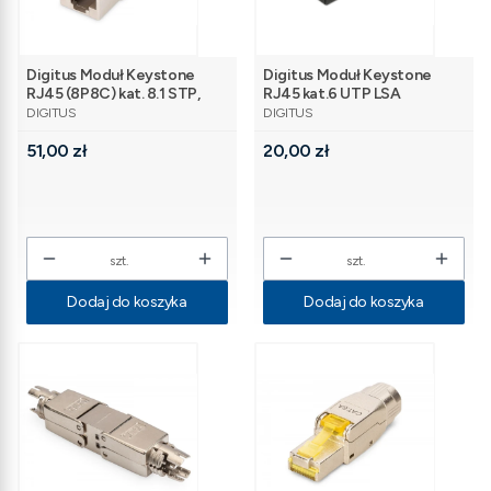
Digitus Moduł Keystone
Digitus Moduł Keystone
RJ45 (8P8C) kat. 8.1 STP,
RJ45 kat.6 UTP LSA
PRODUCENT
PRODUCENT
ekranowany,
DIGITUS
DIGITUS
beznarzędziowy, stalowy
Cena
Cena
51,00 zł
20,00 zł
szt.
szt.
Dodaj do koszyka
Dodaj do koszyka