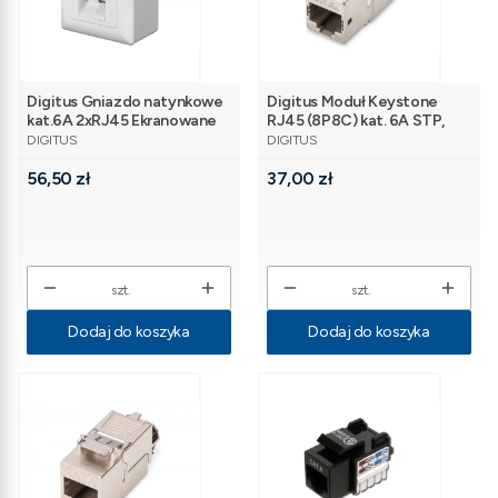
Digitus Gniazdo natynkowe
Digitus Moduł Keystone
kat.6A 2xRJ45 Ekranowane
RJ45 (8P8C) kat. 6A STP,
PRODUCENT
PRODUCENT
LSA, beznarzędziowy
DIGITUS
DIGITUS
Cena
Cena
56,50 zł
37,00 zł
szt.
szt.
Dodaj do koszyka
Dodaj do koszyka