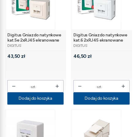
Digitus Gniazdo natynkowe
Digitus Gniazdo natynkowe
kat.5e 2xRJ45 ekranowane
kat.6 2xRJ45 ekranowane
PRODUCENT
PRODUCENT
DIGITUS
DIGITUS
Cena
Cena
43,50 zł
46,50 zł
szt.
szt.
Dodaj do koszyka
Dodaj do koszyka