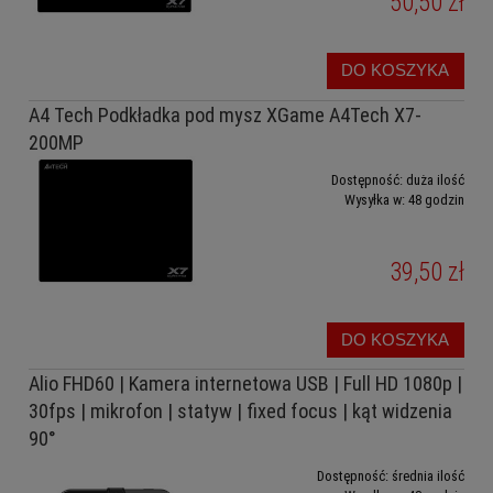
50,50 zł
DO KOSZYKA
A4 Tech Podkładka pod mysz XGame A4Tech X7-
200MP
Dostępność:
duża ilość
Wysyłka w:
48 godzin
39,50 zł
DO KOSZYKA
Alio FHD60 | Kamera internetowa USB | Full HD 1080p |
30fps | mikrofon | statyw | fixed focus | kąt widzenia
90°
Dostępność:
średnia ilość