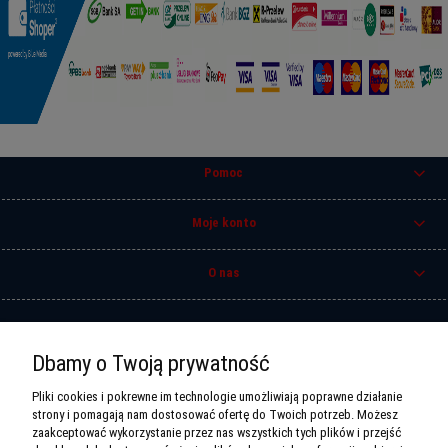
Pomoc
Moje konto
O nas
Zadzwoń do nas
Dbamy o Twoją prywatność
+ 48 (89) 527-98-80
Pliki cookies i pokrewne im technologie umożliwiają poprawne działanie
Pon-Pt: 10:00 - 18:00
strony i pomagają nam dostosować ofertę do Twoich potrzeb. Możesz
Sobota 10:00 - 14:00
zaakceptować wykorzystanie przez nas wszystkich tych plików i przejść