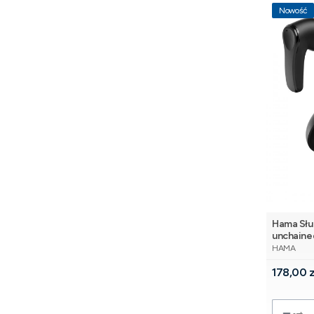
Nowość
Hama Słu
unchain
PRODUCE
HAMA
Cena
178,00 z