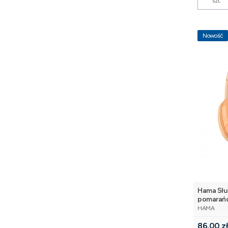
szt.
Nowość
Hama Słu
pomarań
PRODUCE
HAMA
Cena
86,00 z