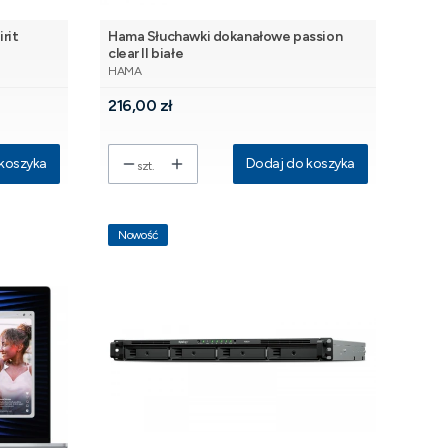
rit
Hama Słuchawki dokanałowe passion
clear II białe
PRODUCENT
HAMA
Cena
216,00 zł
koszyka
Dodaj do koszyka
szt.
Nowość