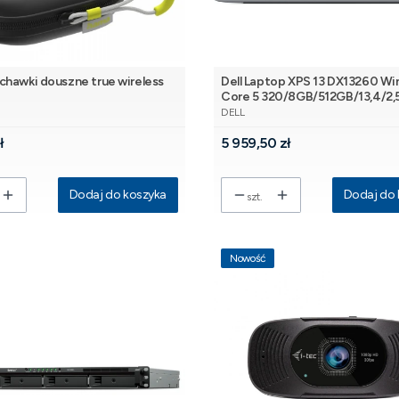
chawki douszne true wireless
Dell Laptop XPS 13 DX13260 Wi
Core 5 320/8GB/512GB/13,4/2,
NT
PRODUCENT
/Intel/Cam/Mic/Backlit Kb/3
DELL
Cell/TOUCH/2Y ProSupport
Cena
ł
5 959,50 zł
Dodaj do koszyka
Dodaj do 
szt.
Nowość