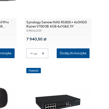
n11Pro
Synology Serwer NAS RS826+ 4x0HDD
5K
Ryzen V1500B 4GB 4x1GbE 3Y
PRODUCENT
SYNOLOGY
Cena
7 940,50 zł
koszyka
Dodaj do koszyka
szt.
Nowość