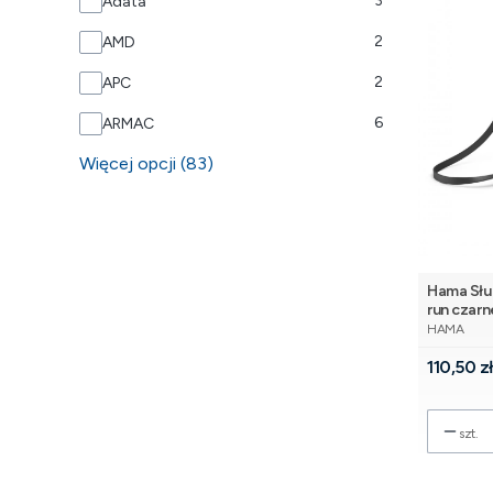
3
Adata
2
AMD
2
APC
6
ARMAC
Więcej opcji (83)
Hama Słu
run czarn
PRODUCE
HAMA
Cena
110,50 z
szt.