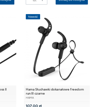
szt.
Nowość
ss II
Hama Słuchawki dokanałowe freedom
run III czarne
PRODUCENT
HAMA
Cena
107,00 zł