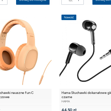
szt.
Nowość
chawki nauszne fun C
Hama Słuchawki dokanałowe glo
czowe
czarne
NT
PRODUCENT
HAMA
Cena
ł
44,50 zł