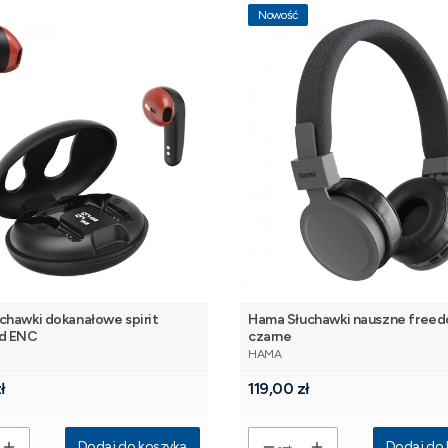
Nowość
chawki dokanałowe spirit
Hama Słuchawki nauszne freedom
ed ENC
czarne
NT
PRODUCENT
HAMA
Cena
ł
119,00 zł
Dodaj do koszyka
Dodaj do 