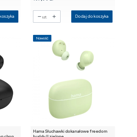
koszyka
Dodaj do koszyka
szt.
Nowość
Hama Słuchawki dokanałowe freedom
on chop
buddy II zielone