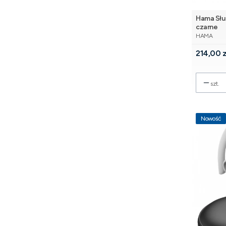
Hama Słuc
czarne
PRODUCE
HAMA
Cena
214,00 z
szt.
Nowość