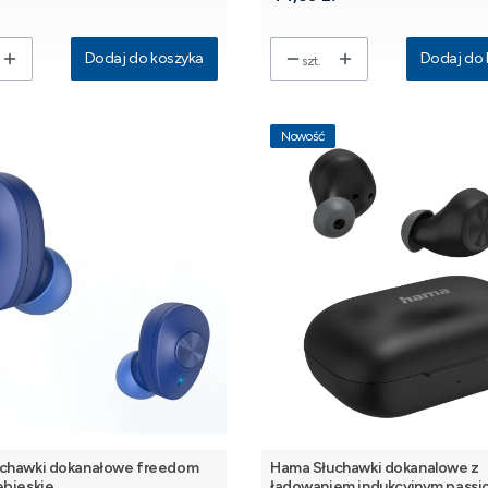
Dodaj do koszyka
Dodaj do 
szt.
Nowość
chawki dokanałowe freedom
Hama Słuchawki dokanalowe z
ebieskie
ładowaniem indukcyjnym passi