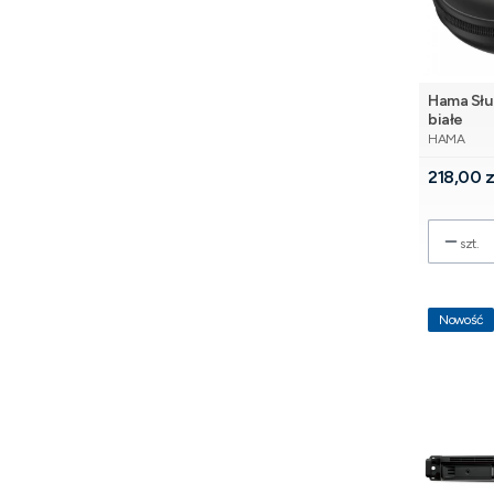
Hama Słu
białe
PRODUCE
HAMA
Cena
218,00 z
szt.
Nowość