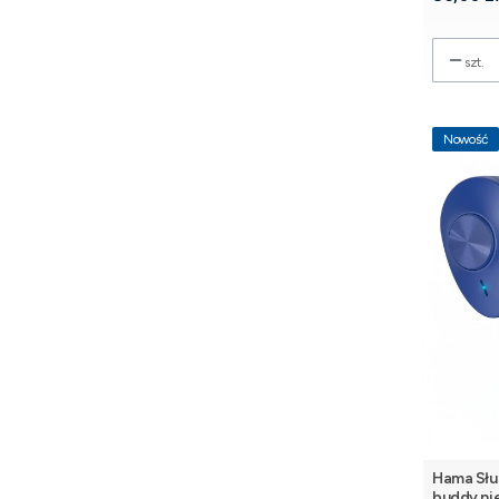
szt.
Nowość
Hama Słu
buddy ni