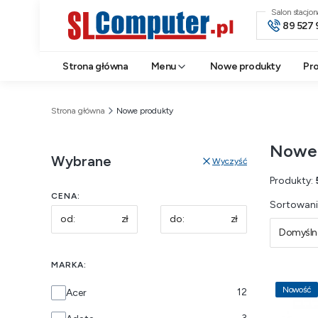
Salon stacjo
89 527 
Strona główna
Menu
Nowe produkty
Pr
Strona główna
Nowe produkty
Nowe 
Wybrane
Wyczyść
Produkty:
CENA:
Lista 
Sortowani
zł
zł
Domyśln
MARKA:
Marka
Nowość
12
Acer