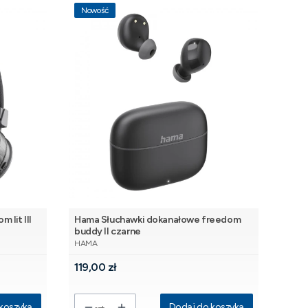
Nowość
 lit III
Hama Słuchawki dokanałowe freedom
buddy II czarne
PRODUCENT
HAMA
Cena
119,00 zł
koszyka
Dodaj do koszyka