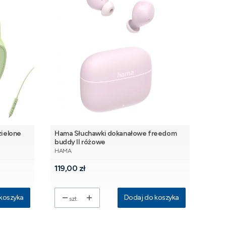
zielone
Hama Słuchawki dokanałowe freedom
buddy II różowe
PRODUCENT
HAMA
Cena
119,00 zł
koszyka
Dodaj do koszyka
szt.