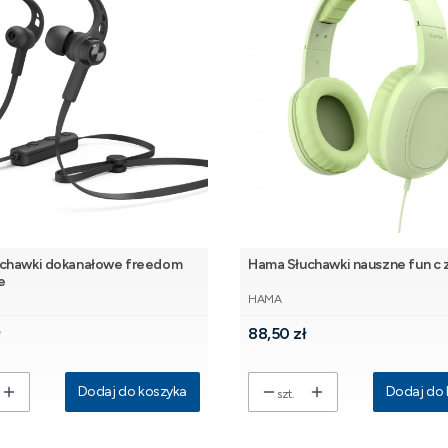
chawki dokanałowe freedom
Hama Słuchawki nauszne fun c 
e
NT
PRODUCENT
HAMA
Cena
ł
88,50 zł
Dodaj do koszyka
Dodaj do 
szt.