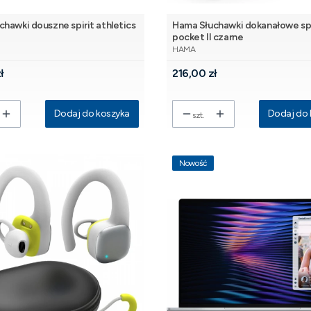
hawki douszne spirit athletics
Hama Słuchawki dokanałowe spi
pocket II czarne
NT
PRODUCENT
HAMA
Cena
ł
216,00 zł
Dodaj do koszyka
Dodaj do 
szt.
Nowość