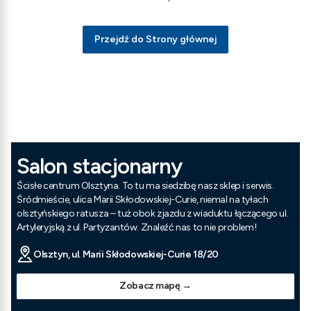
Przejdź do Strony głównej
Salon stacjonarny
Ścisłe centrum Olsztyna. To tu ma siedzibę nasz sklep i serwis.
Śródmieście, ulica Marii Skłodowskiej-Curie, niemal na tyłach
olsztyńskiego ratusza – tuż obok zjazdu z wiaduktu łączącego ul.
Artyleryjską z ul. Partyzantów. Znaleźć nas to nie problem!
Olsztyn, ul. Marii Skłodowskiej-Curie 18/20
Zobacz mapę →