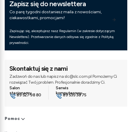
Zapisz się do newslettera
Co parę tygodni dostaniesz maila z nowościami,
ciekawostkami, promocjami!
Zapisując się, akceptujesz nasz Regulamin (w zakresie dotyczącym
Newslettera). Przetwarzanie danych odbywa się zgodnie z Polityką
prywatności.
Skontaktuj się z nami
Zadzwoń do nas lub napisz na slc@slc.com.pl Pomożemy Ci
rozwiązać Twój problem. Profesjonalnie doradzimy Ci.
89 527 98 80
89 535 38 75
Linki w stopce
Pomoc