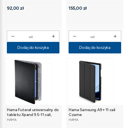
Cena
Cena
92,00 zł
155,00 zł
szt.
szt.
Dodaj do koszyka
Dodaj do koszyka
Hama Futerał uniwersalny do
Hama Samsung A9+ 11 cali
tabletu Xpand 9.5-11 cali,
Czarne
PRODUCENT
PRODUCENT
czarny
HAMA
HAMA