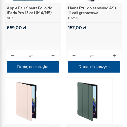
Apple Etui Smart Folio do
Hama Etui do samsung A9+
iPada Pro 13 cali (M4/M5) -
11 cali granatowe
PRODUCENT
PRODUCENT
denim
APPLE
HAMA
Cena
Cena
659,00 zł
157,00 zł
szt.
szt.
Dodaj do koszyka
Dodaj do koszyka