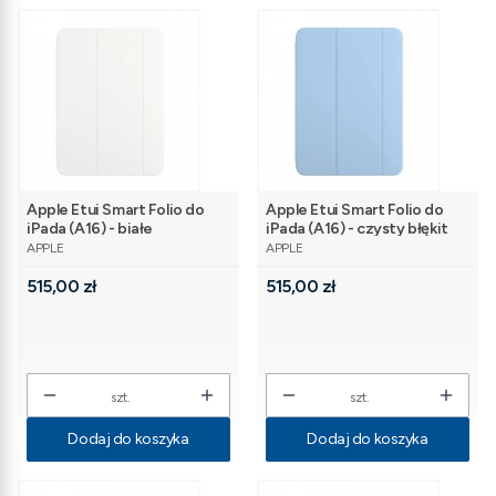
Apple Etui Smart Folio do
Apple Etui Smart Folio do
iPada (A16) - białe
iPada (A16) - czysty błękit
PRODUCENT
PRODUCENT
APPLE
APPLE
Cena
Cena
515,00 zł
515,00 zł
szt.
szt.
Dodaj do koszyka
Dodaj do koszyka