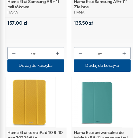
Hama Etui Samsung A9+ 11
Hama Etui Samsung A9+ 11'
cali różowe
Zielone
PRODUCENT
PRODUCENT
HAMA
HAMA
Cena
Cena
157,00 zł
135,50 zł
szt.
szt.
Dodaj do koszyka
Dodaj do koszyka
Hama Etui terra iPad 10,9' 10
Hama Etui uniwersalne do
gen 2022 żółte
tabletu 9,5-11' xpand petrol