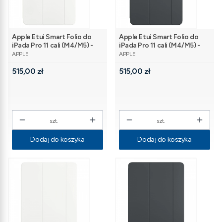
Apple Etui Smart Folio do
Apple Etui Smart Folio do
iPada Pro 11 cali (M4/M5) -
iPada Pro 11 cali (M4/M5) -
PRODUCENT
PRODUCENT
białe
czarne
APPLE
APPLE
Cena
Cena
515,00 zł
515,00 zł
szt.
szt.
Dodaj do koszyka
Dodaj do koszyka