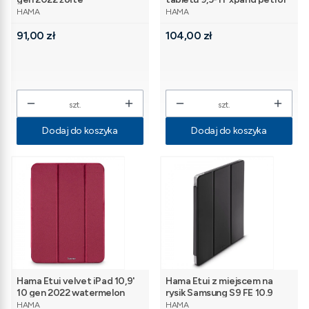
PRODUCENT
PRODUCENT
HAMA
HAMA
Cena
Cena
91,00 zł
104,00 zł
szt.
szt.
Dodaj do koszyka
Dodaj do koszyka
Hama Etui velvet iPad 10,9'
Hama Etui z miejscem na
10 gen 2022 watermelon
rysik Samsung S9 FE 10.9
PRODUCENT
PRODUCENT
HAMA
HAMA