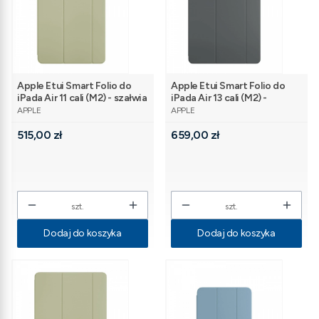
Apple Etui Smart Folio do
Apple Etui Smart Folio do
iPada Air 11 cali (M2) - szałwia
iPada Air 13 cali (M2) -
PRODUCENT
PRODUCENT
grafitowe
APPLE
APPLE
Cena
Cena
515,00 zł
659,00 zł
szt.
szt.
Dodaj do koszyka
Dodaj do koszyka