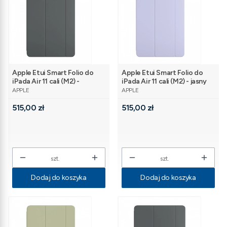
Apple Etui Smart Folio do
Apple Etui Smart Folio do
iPada Air 11 cali (M2) -
iPada Air 11 cali (M2) - jasny
PRODUCENT
PRODUCENT
grafitowe
fiołkowy
APPLE
APPLE
Cena
Cena
515,00 zł
515,00 zł
szt.
szt.
Dodaj do koszyka
Dodaj do koszyka