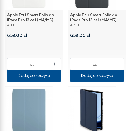
Apple Etui Smart Folio do
Apple Etui Smart Folio do
iPada Pro 13 cali (M4/M5) -
iPada Pro 13 cali (M4/M5) -
PRODUCENT
PRODUCENT
białe
czarne
APPLE
APPLE
Cena
Cena
659,00 zł
659,00 zł
szt.
szt.
Dodaj do koszyka
Dodaj do koszyka