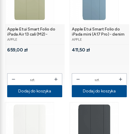
Apple Etui Smart Folio do
Apple Etui Smart Folio do
iPada Air 13 cali (M2) -
iPada mini (A17 Pro) - denim
PRODUCENT
PRODUCENT
szałwia
APPLE
APPLE
Cena
Cena
659,00 zł
411,50 zł
szt.
szt.
Dodaj do koszyka
Dodaj do koszyka