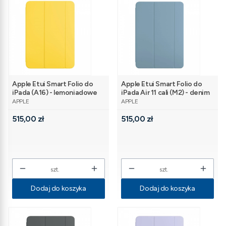
Apple Etui Smart Folio do
Apple Etui Smart Folio do
iPada (A16) - lemoniadowe
iPada Air 11 cali (M2) - denim
PRODUCENT
PRODUCENT
APPLE
APPLE
Cena
Cena
515,00 zł
515,00 zł
szt.
szt.
Dodaj do koszyka
Dodaj do koszyka