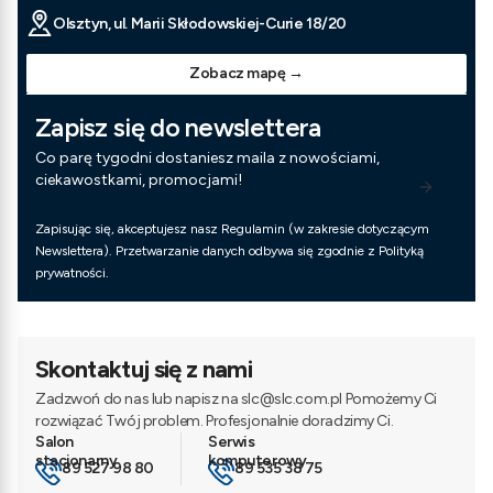
Olsztyn, ul. Marii Skłodowskiej-Curie 18/20
Zobacz mapę →
Zapisz się do newslettera
Co parę tygodni dostaniesz maila z nowościami,
ciekawostkami, promocjami!
Zapisując się, akceptujesz nasz Regulamin (w zakresie dotyczącym
Newslettera). Przetwarzanie danych odbywa się zgodnie z Polityką
prywatności.
Skontaktuj się z nami
Zadzwoń do nas lub napisz na slc@slc.com.pl Pomożemy Ci
rozwiązać Twój problem. Profesjonalnie doradzimy Ci.
89 527 98 80
89 535 38 75