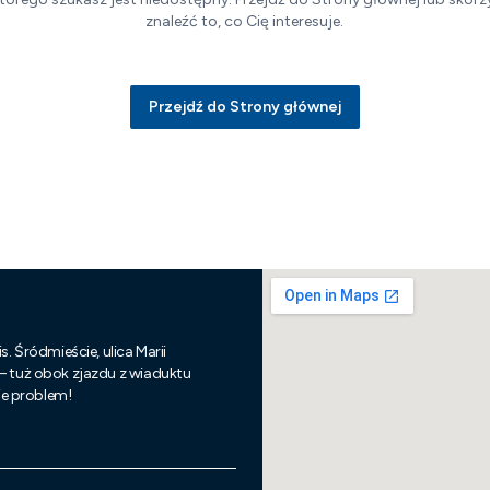
znaleźć to, co Cię interesuje.
Przejdź do Strony głównej
s. Śródmieście, ulica Marii
 – tuż obok zjazdu z wiaduktu
nie problem!