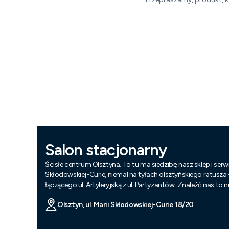
Salon stacjonarny
Ścisłe centrum Olsztyna. To tu ma siedzibę nasz sklep i serwi
Skłodowskiej-Curie, niemal na tyłach olsztyńskiego ratusza
łączącego ul. Artyleryjską z ul. Partyzantów. Znaleźć nas to 
Olsztyn, ul. Marii Skłodowskiej-Curie 18/20