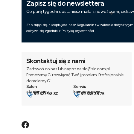
Zapisz się do newslettera
Co parę tygodni dostaniesz maila z nowościami, cieka
Zapisując się, akceptujesz nasz Regulamin (w zakresie dotyczącym
odbywa się zgodnie z Polityką prywatności.
Skontaktuj się z nami
Zadzwoń do nas lub napisz na slc@slc.com.pl
Pomożemy Ci rozwiązać Twój problem. Profesjonalnie
doradzimy Ci.
89 527 98 80
89 535 38 75