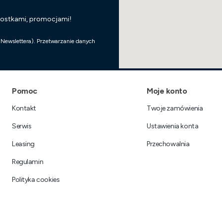
wostkami, promocjami!
 Newslettera). Przetwarzanie danych
Linki w stopce
Pomoc
Moje konto
Kontakt
Twoje zamówienia
Serwis
Ustawienia konta
Leasing
Przechowalnia
Regulamin
Polityka cookies