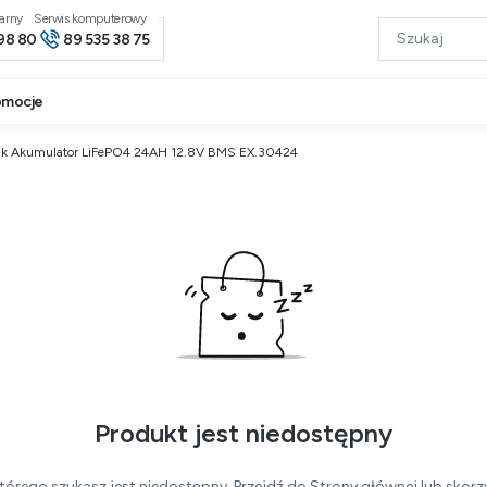
narny
98 80
89 535 38 75
omocje
ink Akumulator LiFePO4 24AH 12.8V BMS EX.30424
Produkt jest niedostępny
tórego szukasz jest niedostępny. Przejdź do Strony głównej lub skorzy