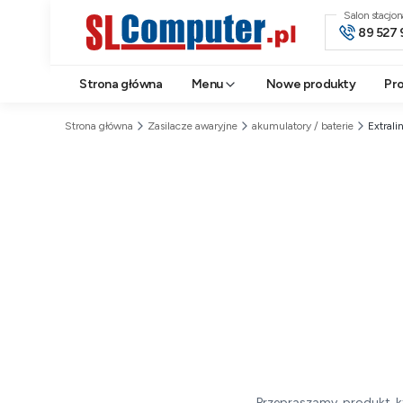
Salon stacjo
89 527 
Strona główna
Menu
Nowe produkty
Pr
Strona główna
Zasilacze awaryjne
akumulatory / baterie
Extral
Przepraszamy, produkt, k