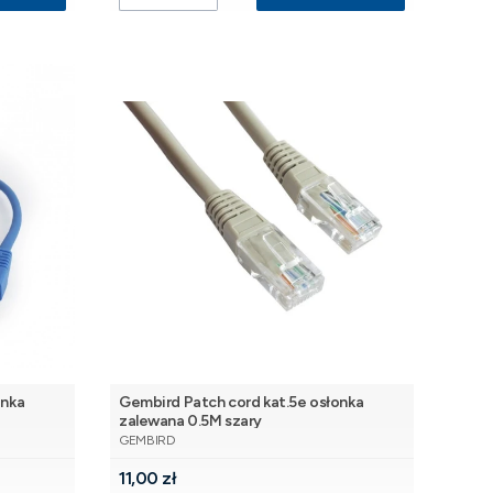
onka
Gembird Patch cord kat.5e osłonka
zalewana 0.5M szary
PRODUCENT
GEMBIRD
Cena
11,00 zł