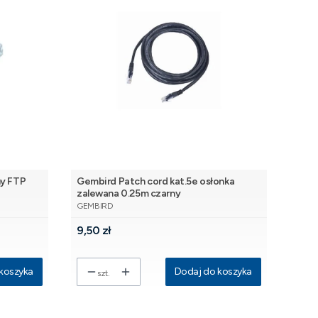
ny FTP
Gembird Patch cord kat.5e osłonka
zalewana 0.25m czarny
PRODUCENT
GEMBIRD
Cena
9,50 zł
koszyka
Dodaj do koszyka
szt.