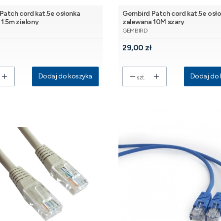
Patch cord kat.5e osłonka
Gembird Patch cord kat.5e osł
1.5m zielony
zalewana 10M szary
NT
PRODUCENT
GEMBIRD
Cena
29,00 zł
Dodaj do koszyka
Dodaj do 
szt.