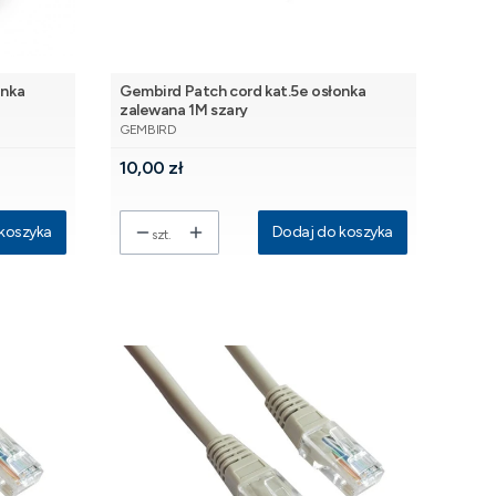
onka
Gembird Patch cord kat.5e osłonka
zalewana 1M szary
PRODUCENT
GEMBIRD
Cena
10,00 zł
koszyka
Dodaj do koszyka
szt.