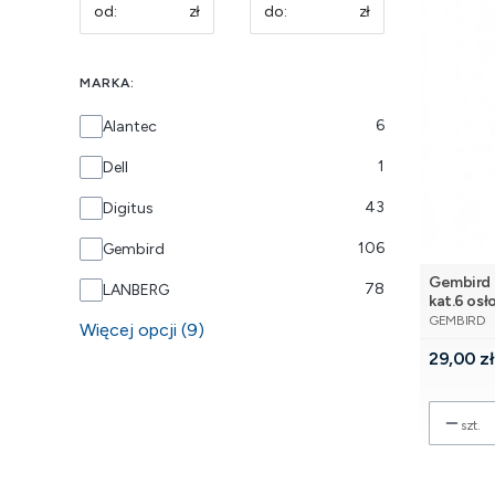
zł
zł
MARKA:
Marka
6
Alantec
1
Dell
43
Digitus
106
Gembird
Gembird 
78
LANBERG
kat.6 osł
PRODUCE
GEMBIRD
Więcej opcji (9)
Cena
29,00 zł
szt.