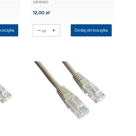
PRODUCENT
GEMBIRD
Cena
12,00 zł
koszyka
Dodaj do koszyka
szt.