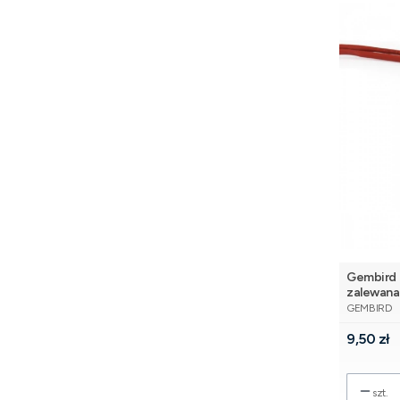
Gembird 
zalewana
PRODUCE
GEMBIRD
Cena
9,50 zł
szt.