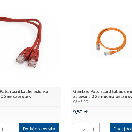
Patch cord kat.5e osłonka
Gembird Patch cord kat.5e osł
 0.25m czerwony
zalewana 0.25m pomarańczow
NT
PRODUCENT
GEMBIRD
Cena
9,50 zł
Dodaj do koszyka
Dodaj do 
szt.