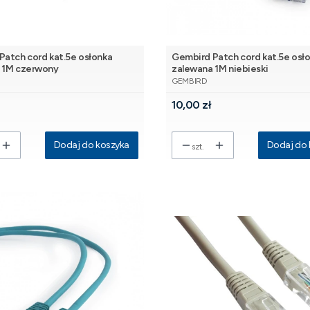
Patch cord kat.5e osłonka
Gembird Patch cord kat.5e osł
 1M czerwony
zalewana 1M niebieski
NT
PRODUCENT
GEMBIRD
Cena
10,00 zł
Dodaj do koszyka
Dodaj do 
szt.