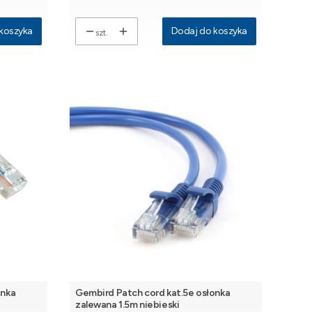
koszyka
Dodaj do koszyka
szt.
onka
Gembird Patch cord kat.5e osłonka
zalewana 1.5m niebieski