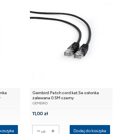
onka
Gembird Patch cord kat.5e osłonka
y
zalewana 0.5M czarny
PRODUCENT
GEMBIRD
Cena
11,00 zł
koszyka
Dodaj do koszyka
szt.