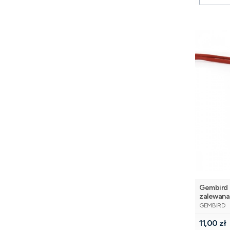
Gembird 
zalewana
PRODUCE
GEMBIRD
Cena
11,00 zł