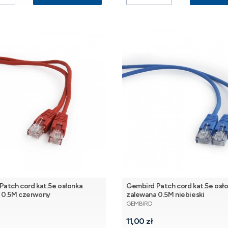
Patch cord kat.5e osłonka
Gembird Patch cord kat.5e osł
 0.5M czerwony
zalewana 0.5M niebieski
NT
PRODUCENT
GEMBIRD
Cena
11,00 zł