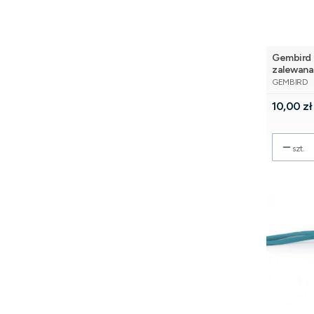
Gembird 
zalewana
PRODUCE
GEMBIRD
Cena
10,00 zł
szt.