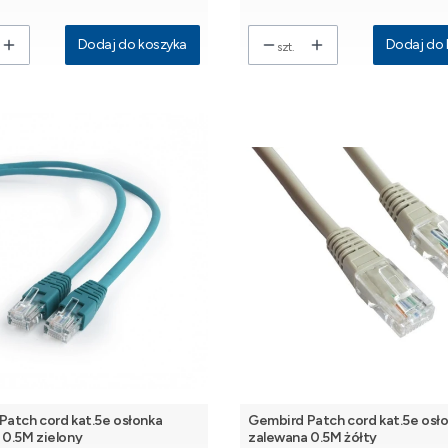
Dodaj do koszyka
Dodaj do 
szt.
Patch cord kat.5e osłonka
Gembird Patch cord kat.5e osł
 0.5M zielony
zalewana 0.5M żółty