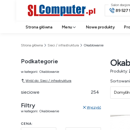
Salon stacjo
89 527 
Strona główna
Menu
Nowe produkty
Pr
Strona główna
Sieci / infrastruktura
Okablowanie
Okab
Podkategorie
Produkty:
w kategorii: Okablowanie
Lista 
Wróć do: Sieci / infrastruktura
Sortowani
sieciowe
254
Domyśln
Filtry
Wyczyść
w kategorii: Okablowanie
CENA: