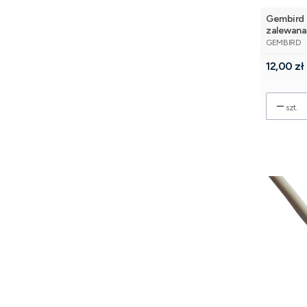
Gembird 
zalewana 
PRODUCE
GEMBIRD
Cena
12,00 zł
szt.