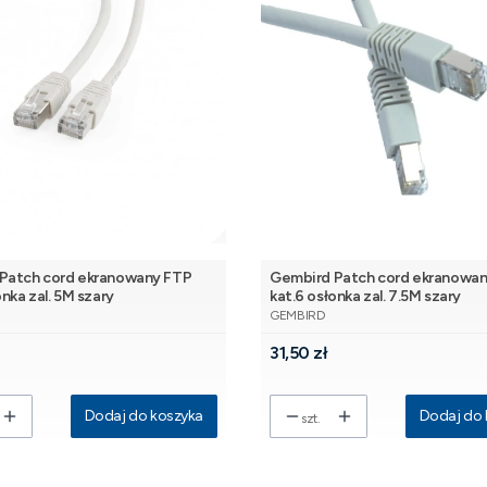
Patch cord ekranowany FTP
Gembird Patch cord ekranowa
onka zal. 5M szary
kat.6 osłonka zal. 7.5M szary
NT
PRODUCENT
GEMBIRD
Cena
31,50 zł
Dodaj do koszyka
Dodaj do 
szt.