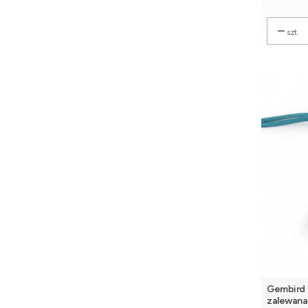
szt.
Gembird 
zalewana