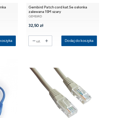
onka
Gembird Patch cord kat.5e osłonka
zalewana 15M szary
PRODUCENT
GEMBIRD
Cena
32,50 zł
koszyka
Dodaj do koszyka
szt.