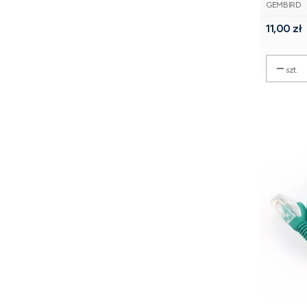
PRODUCE
GEMBIRD
Cena
11,00 zł
szt.