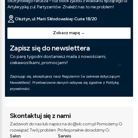
olsztyńskiego ratusza – tuż obok zjazdu z wiaduktu łączącego ul.
Artyleryjską z ul. Partyzantów. Znaleźć nas to nie problem!
Olsztyn, ul. Marii Skłodowskiej-Curie 18/20
Zobacz mapę →
Zapisz się do newslettera
Co parę tygodni dostaniesz maila z nowościami,
ciekawostkami, promocjami!
Zapisując się, akceptujesz nasz Regulamin (w zakresie dotyczącym
Newslettera). Przetwarzanie danych odbywa się zgodnie z Polityką
prywatności.
Skontaktuj się z nami
Zadzwoń do nas lub napisz na slc@slc.com.pl Pomożemy Ci
rozwiązać Twój problem. Profesjonalnie doradzimy Ci.