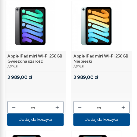
Apple iPad mini Wi-Fi 256GB
Apple iPad mini Wi-Fi 256GB
Gwiezdna szarość
Niebieski
PRODUCENT
PRODUCENT
APPLE
APPLE
Cena
Cena
3 989,00 zł
3 989,00 zł
szt.
szt.
Dodaj do koszyka
Dodaj do koszyka