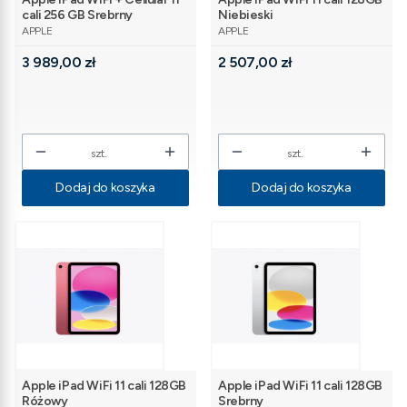
cali 256 GB Srebrny
Niebieski
PRODUCENT
PRODUCENT
APPLE
APPLE
Cena
Cena
3 989,00 zł
2 507,00 zł
szt.
szt.
Dodaj do koszyka
Dodaj do koszyka
Apple iPad WiFi 11 cali 128GB
Apple iPad WiFi 11 cali 128GB
Różowy
Srebrny