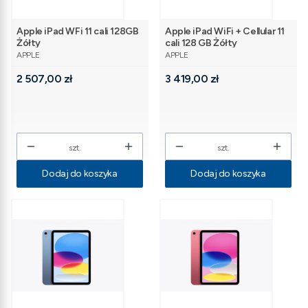
Apple iPad WFi 11 cali 128GB
Apple iPad WiFi + Cellular 11
Żółty
cali 128 GB Żółty
PRODUCENT
PRODUCENT
APPLE
APPLE
Cena
Cena
2 507,00 zł
3 419,00 zł
szt.
szt.
Dodaj do koszyka
Dodaj do koszyka