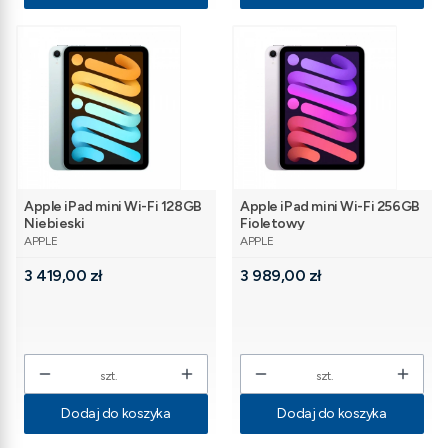
Apple iPad mini Wi-Fi 128GB
Apple iPad mini Wi-Fi 256GB
Niebieski
Fioletowy
PRODUCENT
PRODUCENT
APPLE
APPLE
Cena
Cena
3 419,00 zł
3 989,00 zł
szt.
szt.
Dodaj do koszyka
Dodaj do koszyka