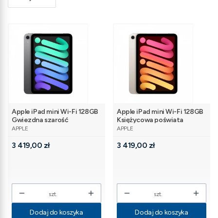
Apple iPad mini Wi-Fi 128GB
Apple iPad mini Wi-Fi 128GB
Gwiezdna szarość
Księżycowa poświata
PRODUCENT
PRODUCENT
APPLE
APPLE
Cena
Cena
3 419,00 zł
3 419,00 zł
szt.
szt.
Dodaj do koszyka
Dodaj do koszyka