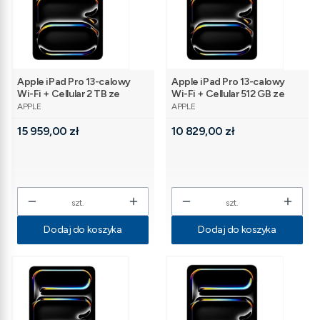
Apple iPad Pro 13-calowy
Apple iPad Pro 13-calowy
Wi-Fi + Cellular 2 TB ze
Wi-Fi + Cellular 512 GB ze
PRODUCENT
PRODUCENT
szkłem standardowym -
szkłem standardowym -
APPLE
APPLE
Gwiezdna czerń
Gwiezdna czerń
Cena
Cena
15 959,00 zł
10 829,00 zł
szt.
szt.
Dodaj do koszyka
Dodaj do koszyka