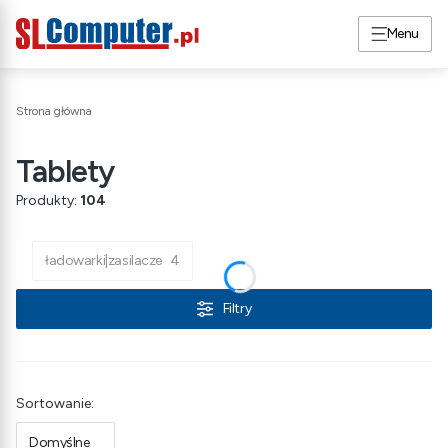
Menu
Strona główna
Tablety
Produkty:
104
ładowarki|zasilacze
4
Filtry
Lista produktów
Sortowanie:
Domyślne