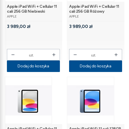
Apple iPad WiFi + Cellular 11
Apple iPad WiFi + Cellular 11
cali 256 GB Niebieski
cali 256 GB Różowy
PRODUCENT
PRODUCENT
APPLE
APPLE
Cena
Cena
3 989,00 zł
3 989,00 zł
szt.
szt.
Dodaj do koszyka
Dodaj do koszyka
Apple iPad WiFi + Cellular 11
Apple iPad WiFi 11 cali 128GB