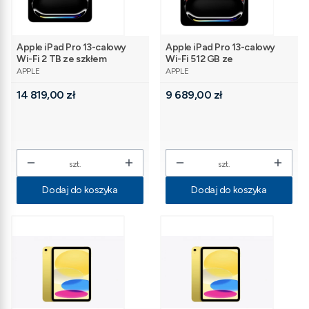
Apple iPad Pro 13-calowy
Apple iPad Pro 13-calowy
Wi-Fi 2 TB ze szkłem
Wi-Fi 512 GB ze
PRODUCENT
PRODUCENT
standardowym - Srebrny
standardowym szkłem -
APPLE
APPLE
Gwiezdna czerń
Cena
Cena
14 819,00 zł
9 689,00 zł
szt.
szt.
Dodaj do koszyka
Dodaj do koszyka