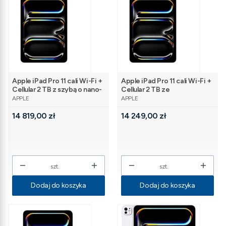
Apple iPad Pro 11 cali Wi-Fi +
Apple iPad Pro 11 cali Wi-Fi +
Cellular 2 TB z szybą o nano-
Cellular 2 TB ze
PRODUCENT
PRODUCENT
strukturze - Srebrny
standardowym szkłem -
APPLE
APPLE
Srebrny
Cena
Cena
14 819,00 zł
14 249,00 zł
szt.
szt.
Dodaj do koszyka
Dodaj do koszyka