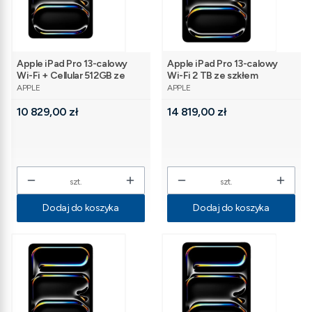
Apple iPad Pro 13-calowy
Apple iPad Pro 13-calowy
Wi-Fi + Cellular 512GB ze
Wi-Fi 2 TB ze szkłem
PRODUCENT
PRODUCENT
szkłem standardowym -
standardowym - Gwiezdna
APPLE
APPLE
Srebrny
czerń
Cena
Cena
10 829,00 zł
14 819,00 zł
szt.
szt.
Dodaj do koszyka
Dodaj do koszyka