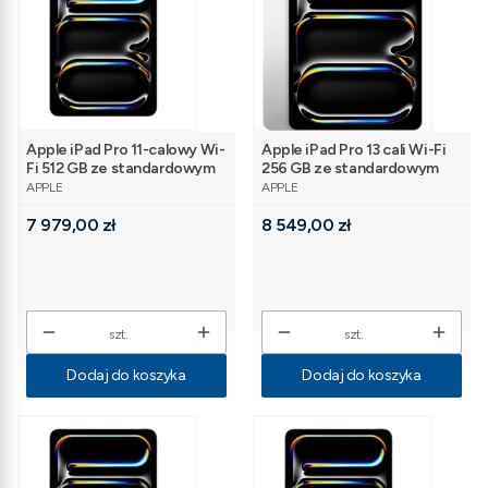
Apple iPad Pro 11-calowy Wi-
Apple iPad Pro 13 cali Wi-Fi
Fi 512 GB ze standardowym
256 GB ze standardowym
PRODUCENT
PRODUCENT
szkłem - Gwiezdna czerń
szkłem - Srebrny
APPLE
APPLE
Cena
Cena
7 979,00 zł
8 549,00 zł
szt.
szt.
Dodaj do koszyka
Dodaj do koszyka