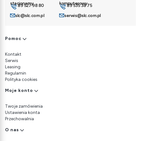
89 527 98 80
89 535 38 75
slc@slc.com.pl
serwis@slc.com.pl
Linki w stopce
Pomoc
Kontakt
Serwis
Leasing
Regulamin
Polityka cookies
Moje konto
Twoje zamówienia
Ustawienia konta
Przechowalnia
O nas