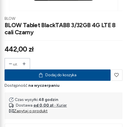
BLOW
BLOW Tablet BlackTAB8 3/32GB 4G LTE 8
cali Czarny
Cena
442,00 zł
szt.
Dodaj do koszyka
Dostępność:
na wyczerpaniu
Czas wysyłki:
48 godzin
Dostawa
od 0,00 zł
- Kurier
Zapytaj o produkt