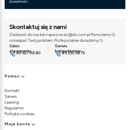
prywatności.
Skontaktuj się z nami
Zadzwoń do nas lub napisz na slc@slc.com.pl Pomożemy Ci
rozwiązać Twój problem. Profesjonalnie doradzimy Ci.
89 527 98 80
89 535 38 75
Linki w stopce
Pomoc
Kontakt
Serwis
Leasing
Regulamin
Polityka cookies
Moje konto