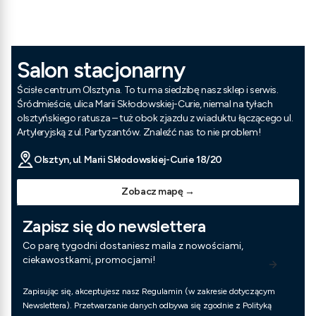
Salon stacjonarny
Ścisłe centrum Olsztyna. To tu ma siedzibę nasz sklep i serwis.
Śródmieście, ulica Marii Skłodowskiej-Curie, niemal na tyłach
olsztyńskiego ratusza – tuż obok zjazdu z wiaduktu łączącego ul.
Artyleryjską z ul. Partyzantów. Znaleźć nas to nie problem!
Olsztyn, ul. Marii Skłodowskiej-Curie 18/20
Zobacz mapę →
Zapisz się do newslettera
Co parę tygodni dostaniesz maila z nowościami,
ciekawostkami, promocjami!
Zapisując się, akceptujesz nasz Regulamin (w zakresie dotyczącym
Newslettera). Przetwarzanie danych odbywa się zgodnie z Polityką