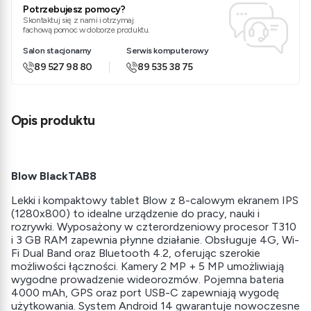
Potrzebujesz pomocy?
Skontaktuj się z nami i otrzymaj
fachową pomoc w doborze produktu.
Salon stacjonarny
Serwis komputerowy
89 527 98 80
89 535 38 75
Opis produktu
Blow BlackTAB8
Lekki i kompaktowy tablet Blow z 8-calowym ekranem IPS
(1280x800) to idealne urządzenie do pracy, nauki i
rozrywki. Wyposażony w czterordzeniowy procesor T310
i 3 GB RAM zapewnia płynne działanie. Obsługuje 4G, Wi-
Fi Dual Band oraz Bluetooth 4.2, oferując szerokie
możliwości łączności. Kamery 2 MP + 5 MP umożliwiają
wygodne prowadzenie wideorozmów. Pojemna bateria
4000 mAh, GPS oraz port USB-C zapewniają wygodę
użytkowania. System Android 14 gwarantuje nowoczesne