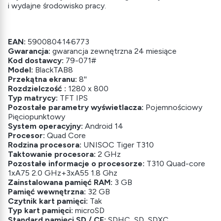
i wydajne środowisko pracy.
EAN:
5900804146773
Gwarancja:
gwarancja zewnętrzna 24 miesiące
Kod dostawcy:
79-071#
Model:
BlackTAB8
Przekątna ekranu:
8''
Rozdzielczość :
1280 x 800
Typ matrycy:
TFT IPS
Pozostałe parametry wyświetlacza:
Pojemnościowy
Pięciopunktowy
System operacyjny:
Android 14
Procesor:
Quad Core
Rodzina procesora:
UNISOC Tiger T310
Taktowanie procesora:
2 GHz
Pozostałe informacje o procesorze:
T310 Quad-core
1xA75 2.0 GHz+3xA55 1.8 Ghz
Zainstalowana pamięć RAM:
3 GB
Pamięć wewnętrzna:
32 GB
Czytnik kart pamięci:
Tak
Typ kart pamięci:
microSD
Standard pamięci SD / CF:
SDHC, SD, SDXC