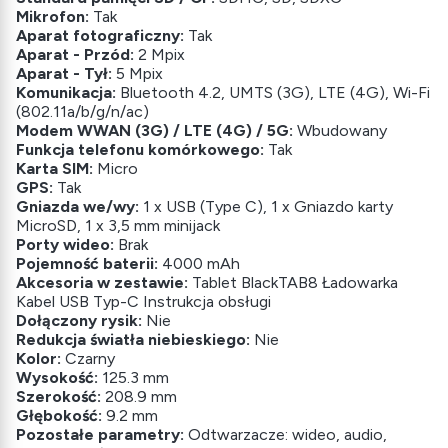
Mikrofon:
Tak
Aparat fotograficzny:
Tak
Aparat - Przód:
2 Mpix
Aparat - Tył:
5 Mpix
Komunikacja:
Bluetooth 4.2, UMTS (3G), LTE (4G), Wi-Fi
(802.11a/b/g/n/ac)
Modem WWAN (3G) / LTE (4G) / 5G:
Wbudowany
Funkcja telefonu komórkowego:
Tak
Karta SIM:
Micro
GPS:
Tak
Gniazda we/wy:
1 x USB (Type C), 1 x Gniazdo karty
MicroSD, 1 x 3,5 mm minijack
Porty wideo:
Brak
Pojemność baterii:
4000 mAh
Akcesoria w zestawie:
Tablet BlackTAB8 Ładowarka
Kabel USB Typ-C Instrukcja obsługi
Dołączony rysik:
Nie
Redukcja światła niebieskiego:
Nie
Kolor:
Czarny
Wysokość:
125.3 mm
Szerokość:
208.9 mm
Głębokość:
9.2 mm
Pozostałe parametry:
Odtwarzacze: wideo, audio,