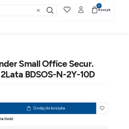
Produkty w koszyk
Koszyk
Wyczyść
Szukaj
nder Small Office Secur.
. 2Lata BDSOS-N-2Y-10D
Dodaj do koszyka
a ilość