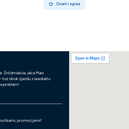
Oceń i opisz
s. Śródmieście, ulica Marii
 – tuż obok zjazdu z wiaduktu
nie problem!
wostkami, promocjami!