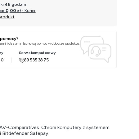
ki:
48 godzin
od 0,00 zł
- Kurier
produkt
z pomocy?
 nami i otrzymaj fachową pomoc w doborze produktu.
ny
Serwis komputerowy
80
89 535 38 75
od AV-Comparatives. Chroni komputery z systemem
i Bitdefender Safepay.