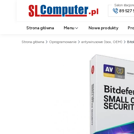
Salon stacjo
89 527 
Strona główna
Menu
Nowe produkty
Pr
Strona główna
Oprogramowanie
antywirusowe (box, OEM)
Bit