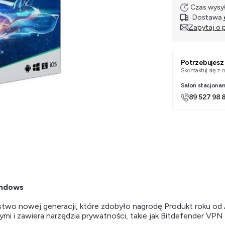
Czas wysył
Dostawa
Zapytaj o 
Potrzebujes
Skontaktuj się z
Salon stacjonar
89 527 98 
indows
ństwo nowej generacji, które zdobyło nagrodę Produkt roku 
i i zawiera narzędzia prywatności, takie jak Bitdefender VPN 