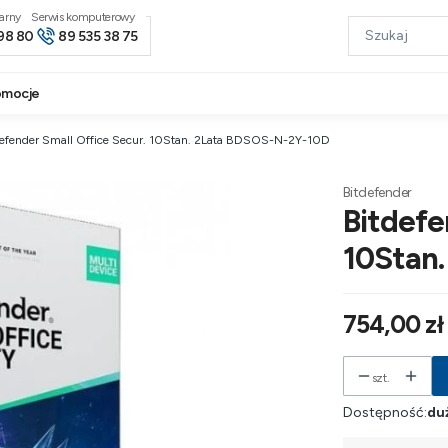
narny
98 80
89 535 38 75
omocje
defender Small Office Secur. 10Stan. 2Lata BDSOS-N-2Y-10D
Bitdefender
Bitdefe
10Stan
Cena
754,00 zł
szt.
Dostępność:
duż