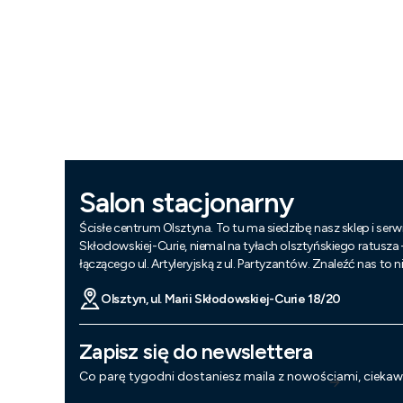
Salon stacjonarny
Ścisłe centrum Olsztyna. To tu ma siedzibę nasz sklep i serwi
Skłodowskiej-Curie, niemal na tyłach olsztyńskiego ratusza
łączącego ul. Artyleryjską z ul. Partyzantów. Znaleźć nas to 
Olsztyn, ul. Marii Skłodowskiej-Curie 18/20
Zapisz się do newslettera
Co parę tygodni dostaniesz maila z nowościami, cieka