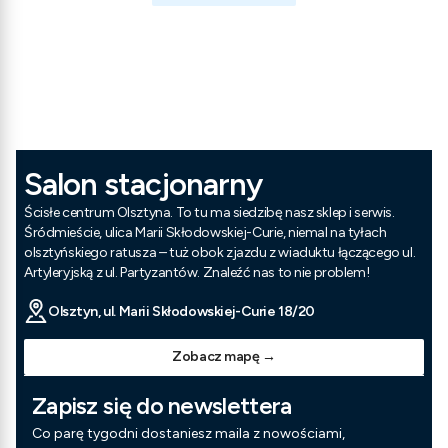
Salon stacjonarny
Ścisłe centrum Olsztyna. To tu ma siedzibę nasz sklep i serwis.
Śródmieście, ulica Marii Skłodowskiej-Curie, niemal na tyłach
olsztyńskiego ratusza – tuż obok zjazdu z wiaduktu łączącego ul.
Artyleryjską z ul. Partyzantów. Znaleźć nas to nie problem!
Olsztyn, ul. Marii Skłodowskiej-Curie 18/20
Zobacz mapę →
Zapisz się do newslettera
Co parę tygodni dostaniesz maila z nowościami,