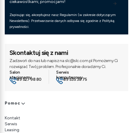
ciekawostkami, promocjami!
Zapisując się, akceptujesz nasz Regulamin (w zakresie dotyczącym
Newslettera). Przetwarzanie danych odbywa się zgodnie z Polityką
prywatności.
Skontaktuj się z nami
Zadzwoń do nas lub napisz na slc@slc.com.pl Pomożemy Ci
rozwiązać Twój problem. Profesjonalnie doradzimy Ci.
89 527 98 80
89 535 38 75
Linki w stopce
Pomoc
Kontakt
Serwis
Leasing