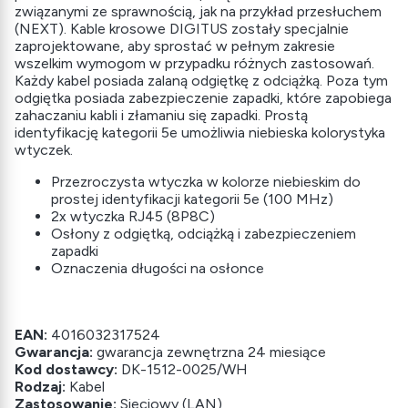
związanymi ze sprawnością, jak na przykład przesłuchem
(NEXT). Kable krosowe DIGITUS zostały specjalnie
zaprojektowane, aby sprostać w pełnym zakresie
wszelkim wymogom w przypadku różnych zastosowań.
Każdy kabel posiada zalaną odgiętkę z odciążką. Poza tym
odgiętka posiada zabezpieczenie zapadki, które zapobiega
zahaczaniu kabli i złamaniu się zapadki. Prostą
identyfikację kategorii 5e umożliwia niebieska kolorystyka
wtyczek.
Przezroczysta wtyczka w kolorze niebieskim do
prostej identyfikacji kategorii 5e (100 MHz)
2x wtyczka RJ45 (8P8C)
Osłony z odgiętką, odciążką i zabezpieczeniem
zapadki
Oznaczenia długości na osłonce
EAN:
4016032317524
Gwarancja:
gwarancja zewnętrzna 24 miesiące
Kod dostawcy:
DK-1512-0025/WH
Rodzaj:
Kabel
Zastosowanie:
Sieciowy (LAN)