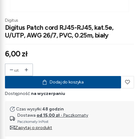
Digitus
Digitus Patch cord RJ45-RJ45, kat.5e,
U/UTP, AWG 26/7, PVC, 0.25m, biały
Cena
6,00 zł
szt.
Dodaj do koszyka
Dostępność:
na wyczerpaniu
Czas wysyłki:
48 godzin
Dostawa
od 15,00 zł
- Paczkomaty
Paczkomaty InPost
Zapytaj o produkt