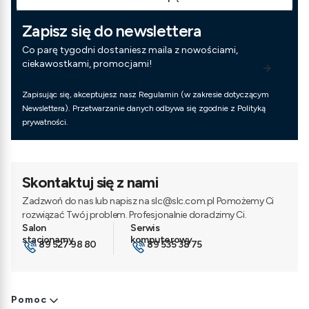
Zapisz się do newslettera
Co parę tygodni dostaniesz maila z nowościami,
ciekawostkami, promocjami!
Zapisując się, akceptujesz nasz Regulamin (w zakresie dotyczącym
Newslettera). Przetwarzanie danych odbywa się zgodnie z Polityką
prywatności.
Skontaktuj się z nami
Zadzwoń do nas lub napisz na slc@slc.com.pl Pomożemy Ci
rozwiązać Twój problem. Profesjonalnie doradzimy Ci.
89 527 98 80
89 535 38 75
Linki w stopce
Pomoc