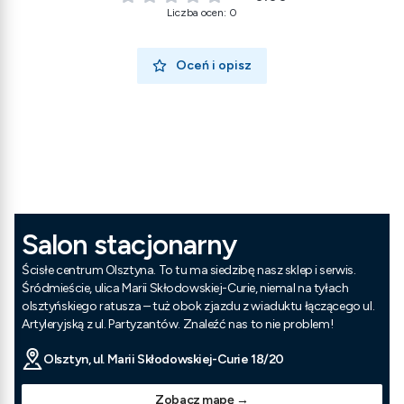
Liczba ocen: 0
Oceń i opisz
Salon stacjonarny
Ścisłe centrum Olsztyna. To tu ma siedzibę nasz sklep i serwis.
Śródmieście, ulica Marii Skłodowskiej-Curie, niemal na tyłach
olsztyńskiego ratusza – tuż obok zjazdu z wiaduktu łączącego ul.
Artyleryjską z ul. Partyzantów. Znaleźć nas to nie problem!
Olsztyn, ul. Marii Skłodowskiej-Curie 18/20
Zobacz mapę →