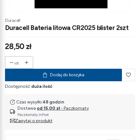
Duracell
Duracell Bateria litowa CR2025 blister 2szt
Cena
28,50 zł
szt.
Dodaj do koszyka
Dostępność:
duża ilość
Czas wysyłki:
48 godzin
Dostawa
od 15,00 zł
- Paczkomaty
Paczkomaty InPost
Zapytaj o produkt