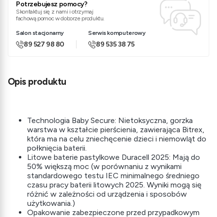
Potrzebujesz pomocy?
Skontaktuj się z nami i otrzymaj
fachową pomoc w doborze produktu.
Salon stacjonarny
Serwis komputerowy
89 527 98 80
89 535 38 75
Opis produktu
Technologia Baby Secure: Nietoksyczna, gorzka
warstwa w kształcie pierścienia, zawierająca Bitrex,
która ma na celu zniechęcenie dzieci i niemowląt do
połknięcia baterii.
Litowe baterie pastylkowe Duracell 2025: Mają do
50% większą moc (w porównaniu z wynikami
standardowego testu IEC minimalnego średniego
czasu pracy baterii litowych 2025. Wyniki mogą się
różnić w zależności od urządzenia i sposobów
użytkowania.)
Opakowanie zabezpieczone przed przypadkowym