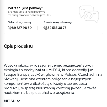
Potrzebujesz pomocy?
Skontaktuj się z nami i otrzymaj
fachową pomoc w doborze produktu.
Salon stacjonarny
Serwis komputerowy
89 527 98 80
89 535 38 75
Opis produktu
Wysoka jakość w rozsądnej cenie, bezpieczeństwo i
ekologia to cechy
baterii MITSU
, które doceniły już
tysiące Europejczyków, głównie w Polsce, Czechach i na
Słowacji. Jest ona efektem połączenia najlepszych
komponentów z dbałością o każdy etap procesu
produkcji, wspartą nieustanną kontrolą jakości, a także
naciskiem na bezpieczeństwo urządzenia.
MITSU to: