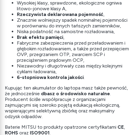
Wysokiej klasy, sprawdzone, ekologiczne ogniwa
litowo-jonowe klasy A,
Rzeczywista deklarowana pojemność
,
Znacznie wolniejszy spadek nominalnej pojemności
w porównaniu do innych tańszych zamienników,
Niska podatność na samoistne rozładowania,
Brak efektu pamięci
,
Fabryczne zabezpieczenia przed przeładowaniem i
głębokim rozładowaniem, a także przed przepięciem
OVP, przegrzaniem OTP, zwarciem SCP i
przeciążeniem prądowym OCP,
Niezawodny i długotrwały czas między kolejnymi
cyklami ładowania,
6-stopniowa kontrola jakości
.
Kupując ten akumulator do laptopa masz także pewność,
że jednocześnie
dbasz o środowisko naturalne
.
Producent ściśle współpracuje z organizacjami
zajmującymi się szeroko pojętą edukacją ekologiczną,
wspierającymi selektywną zbiórkę oraz maksymalny
odzysk odpadów.
Baterie MITSU to produkty opatrzone certyfikatami
CE
,
ROHS
oraz
ISO9001
.