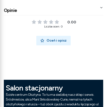
Opinie
0.00
Liczba ocen: 0
Oceń i opisz
Salon stacjonarny
Ścisłe centrum Olsztyna. To tu ma siedzibę nasz sklep i serwis.
Śródmieście, ulica Marii Skłodowskiej-Curie, niemal na tyłach
olsztyńskiego ratusza – tuż obok zjazdu z wiaduktu łączącego ul.