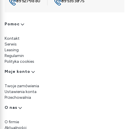
89 527 98 80
89 535 38 75
Linki w stopce
Pomoc
Kontakt
Serwis
Leasing
Regulamin
Polityka cookies
Moje konto
Twoje zamówienia
Ustawienia konta
Przechowalnia
O nas
O firmie
Aktualności