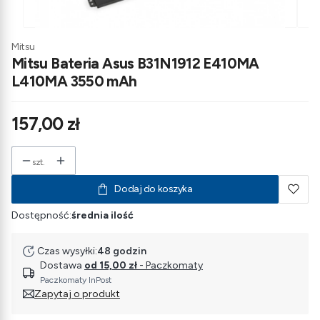
Mitsu
Mitsu Bateria Asus B31N1912 E410MA
L410MA 3550 mAh
Cena
157,00 zł
szt.
Dodaj do koszyka
Dostępność:
średnia ilość
Czas wysyłki:
48 godzin
Dostawa
od 15,00 zł
- Paczkomaty
Paczkomaty InPost
Zapytaj o produkt