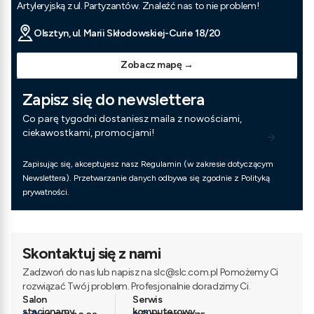
Artyleryjską z ul. Partyzantów. Znaleźć nas to nie problem!
Olsztyn, ul. Marii Skłodowskiej-Curie 18/20
Zobacz mapę →
Zapisz się do newslettera
Co parę tygodni dostaniesz maila z nowościami,
ciekawostkami, promocjami!
Zapisując się, akceptujesz nasz Regulamin (w zakresie dotyczącym
Newslettera). Przetwarzanie danych odbywa się zgodnie z Polityką
prywatności.
Skontaktuj się z nami
Zadzwoń do nas lub napisz na slc@slc.com.pl Pomożemy Ci
rozwiązać Twój problem. Profesjonalnie doradzimy Ci.