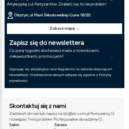
Artyleryjską z ul. Partyzantów. Znaleźć nas to nie problem!
Olsztyn, ul. Marii Skłodowskiej-Curie 18/20
Zobacz mapę →
Zapisz się do newslettera
Co parę tygodni dostaniesz maila z nowościami,
ciekawostkami, promocjami!
Zapisując się, akceptujesz nasz Regulamin (w zakresie dotyczącym
Newslettera). Przetwarzanie danych odbywa się zgodnie z Polityką
prywatności.
Skontaktuj się z nami
Zadzwoń do nas lub napisz na slc@slc.com.pl Pomożemy Ci
rozwiązać Twój problem. Profesjonalnie doradzimy Ci.