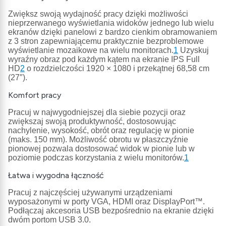
Zwiększ swoją wydajność pracy dzięki możliwości
nieprzerwanego wyświetlania widoków jednego lub wielu
ekranów dzięki panelowi z bardzo cienkim obramowaniem
z 3 stron zapewniającemu praktycznie bezproblemowe
wyświetlanie mozaikowe na wielu monitorach.
1
Uzyskuj
wyraźny obraz pod każdym kątem na ekranie IPS Full
HD
2
o rozdzielczości 1920 × 1080 i przekątnej 68,58 cm
(27″).
Komfort pracy
Pracuj w najwygodniejszej dla siebie pozycji oraz
zwiększaj swoją produktywność, dostosowując
nachylenie, wysokość, obrót oraz regulację w pionie
(maks. 150 mm). Możliwość obrotu w płaszczyźnie
pionowej pozwala dostosować widok w pionie lub w
poziomie podczas korzystania z wielu monitorów.
1
Łatwa i wygodna łączność
Pracuj z najczęściej używanymi urządzeniami
wyposażonymi w porty VGA, HDMI oraz DisplayPort™.
Podłączaj akcesoria USB bezpośrednio na ekranie dzięki
dwóm portom USB 3.0.