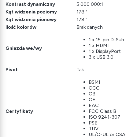
Kontrast dynamiczny
5 000 000:1
Kąt widzenia poziomy
178 °
Kąt widzenia pionowy
178 °
Ilość kolorów
Brak danych
1 x 15-pin D-Sub
1 x HDMI
Gniazda we/wy
1 x DisplayPort
3 x USB 3.0
Pivot
Tak
BSMI
CCC
CB
CE
EAC
Certyfikaty
FCC Class B
ISO 9241-307
PSB
TUV
UL/C-UL or CSA