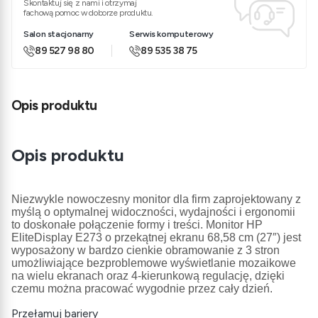
Skontaktuj się z nami i otrzymaj
fachową pomoc w doborze produktu.
Salon stacjonarny
Serwis komputerowy
89 527 98 80
89 535 38 75
Opis produktu
Opis produktu
Niezwykle nowoczesny monitor dla firm zaprojektowany z
myślą o optymalnej widoczności, wydajności i ergonomii
to doskonałe połączenie formy i treści. Monitor HP
EliteDisplay E273 o przekątnej ekranu 68,58 cm (27″) jest
wyposażony w bardzo cienkie obramowanie z 3 stron
umożliwiające bezproblemowe wyświetlanie mozaikowe
na wielu ekranach oraz 4-kierunkową regulację, dzięki
czemu można pracować wygodnie przez cały dzień.
Przełamuj bariery