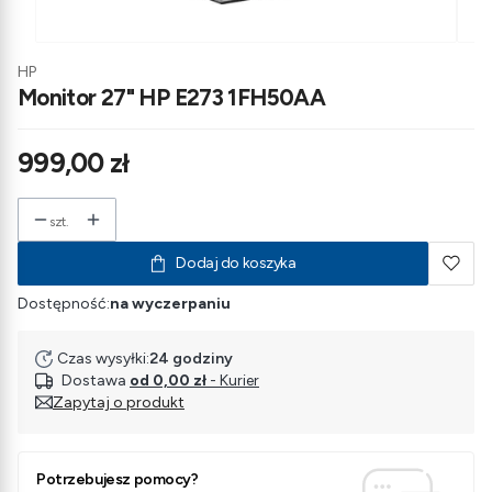
HP
Monitor 27" HP E273 1FH50AA
Cena
999,00 zł
szt.
Dodaj do koszyka
Dostępność:
na wyczerpaniu
Czas wysyłki:
24 godziny
Dostawa
od 0,00 zł
- Kurier
Zapytaj o produkt
Potrzebujesz pomocy?