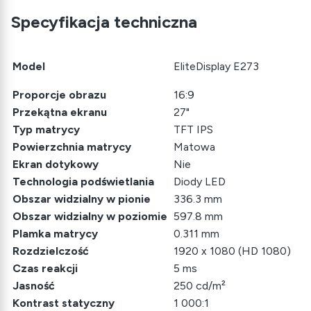
Specyfikacja techniczna
Model
EliteDisplay E273
Proporcje obrazu
16:9
Przekątna ekranu
27"
Typ matrycy
TFT IPS
Powierzchnia matrycy
Matowa
Ekran dotykowy
Nie
Technologia podświetlania
Diody LED
Obszar widzialny w pionie
336.3 mm
Obszar widzialny w poziomie
597.8 mm
Plamka matrycy
0.311 mm
Rozdzielczość
1920 x 1080 (HD 1080)
Czas reakcji
5 ms
Jasność
250 cd/m²
Kontrast statyczny
1 000:1