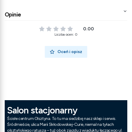
Opinie
0.00
Liczba ocen: 0
Oceń i opisz
Salon stacjonarny
Ścisłe centrum Olsztyna. To tu ma siedzibę nasz sklep i serwis.
Śródmieście, ulica Marii Skłodowskiej-Curie, niemal na tyłach
olsztyńskiego ratusza – tuż obok zjazdu z wiaduktu łączącego ul.