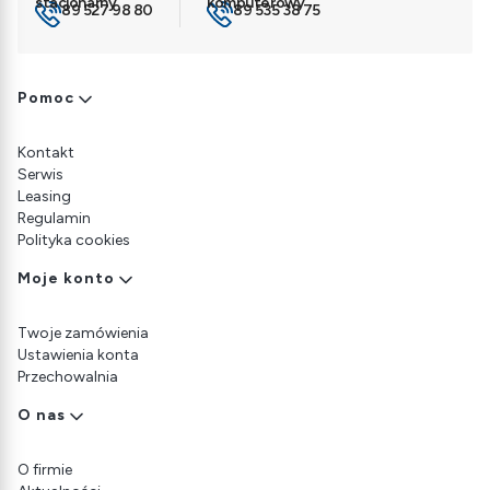
89 527 98 80
89 535 38 75
Linki w stopce
Pomoc
Kontakt
Serwis
Leasing
Regulamin
Polityka cookies
Moje konto
Twoje zamówienia
Ustawienia konta
Przechowalnia
O nas
O firmie