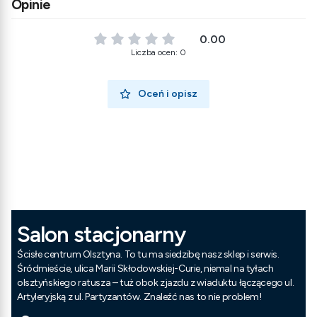
Opinie
0.00
Liczba ocen: 0
Oceń i opisz
Salon stacjonarny
Ścisłe centrum Olsztyna. To tu ma siedzibę nasz sklep i serwis.
Śródmieście, ulica Marii Skłodowskiej-Curie, niemal na tyłach
olsztyńskiego ratusza – tuż obok zjazdu z wiaduktu łączącego ul.
Artyleryjską z ul. Partyzantów. Znaleźć nas to nie problem!