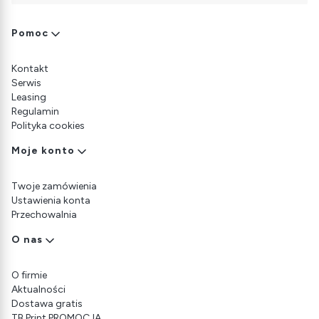
Linki w stopce
Pomoc
Kontakt
Serwis
Leasing
Regulamin
Polityka cookies
Moje konto
Twoje zamówienia
Ustawienia konta
Przechowalnia
O nas
O firmie
Aktualności
Dostawa gratis
TB Print PROMOCJA