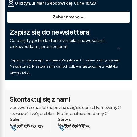
Olsztyn, ul. Marii Skłodowskiej-Curie 18/20
Zobacz mapę →
Zapisz się do newslettera
Co parę tygodni dostaniesz maila z nowościami,
ciekawostkami, promocjami!
Zapisując się, akceptujesz nasz Regulamin (w zakresie dotyczącym
Newslettera). Przetwarzanie danych odbywa się zgodnie z Polityką
prywatności.
Skontaktuj się z nami
Zadzwoń do nas lub napisz na slc@slc.com.pl Pomożemy Ci
rozwiązać Twój problem. Profesjonalnie doradzimy Ci.
89 527 98 80
89 535 38 75