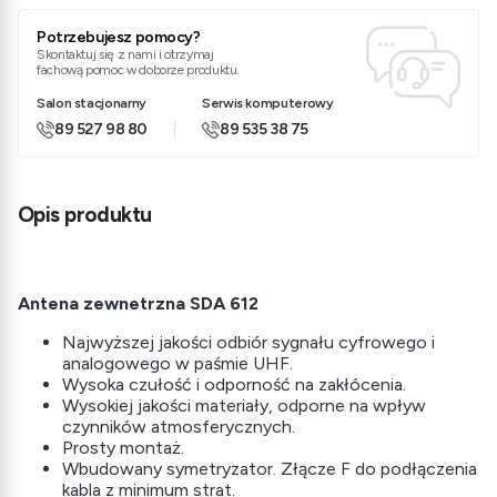
Potrzebujesz pomocy?
Skontaktuj się z nami i otrzymaj
fachową pomoc w doborze produktu.
Salon stacjonarny
Serwis komputerowy
89 527 98 80
89 535 38 75
Opis produktu
Antena zewnetrzna SDA 612
Najwyższej jakości odbiór sygnału cyfrowego i
analogowego w paśmie UHF.
Wysoka czułość i odporność na zakłócenia.
Wysokiej jakości materiały, odporne na wpływ
czynników atmosferycznych.
Prosty montaż.
Wbudowany symetryzator. Złącze F do podłączenia
kabla z minimum strat.