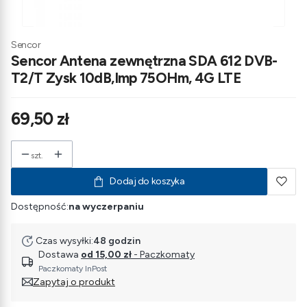
Sencor
Sencor Antena zewnętrzna SDA 612 DVB-
T2/T Zysk 10dB,Imp 75OHm, 4G LTE
Cena
69,50 zł
szt.
Dodaj do koszyka
Dostępność:
na wyczerpaniu
Czas wysyłki:
48 godzin
Dostawa
od 15,00 zł
- Paczkomaty
Paczkomaty InPost
Zapytaj o produkt