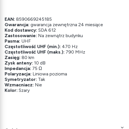
EAN:
8590669245185
Gwarancja:
gwarancja zewnętrzna 24 miesiące
Kod dostawcy:
SDA 612
Zastosowanie:
Na zewnątrz budynku
Pasma:
UHF
Częstotliwość UHF (min.):
470 Hz
Częstotliwość UHF (maks.):
790 MHz
Zasięg:
80 km
Zysk anteny:
10 dB
Impedancja:
75 Ω
Polaryzacja:
Liniowa pozioma
Symetryzator:
Tak
Wzmacniacz:
Nie
Kolor:
Szary