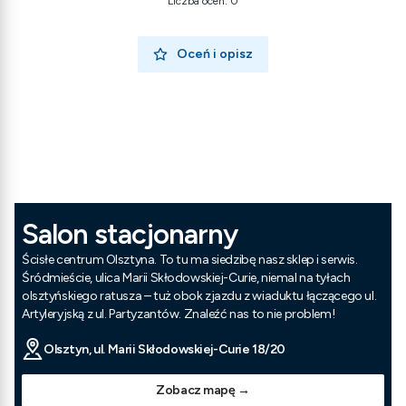
Liczba ocen: 0
Oceń i opisz
Salon stacjonarny
Ścisłe centrum Olsztyna. To tu ma siedzibę nasz sklep i serwis.
Śródmieście, ulica Marii Skłodowskiej-Curie, niemal na tyłach
olsztyńskiego ratusza – tuż obok zjazdu z wiaduktu łączącego ul.
Artyleryjską z ul. Partyzantów. Znaleźć nas to nie problem!
Olsztyn, ul. Marii Skłodowskiej-Curie 18/20
Zobacz mapę →