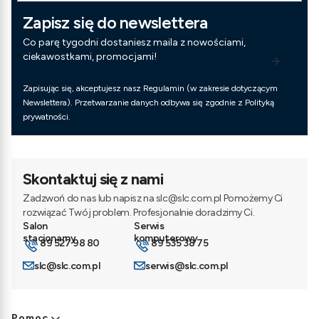
Zapisz się do newslettera
Co parę tygodni dostaniesz maila z nowościami,
ciekawostkami, promocjami!
Zapisując się, akceptujesz nasz Regulamin (w zakresie dotyczącym
Newslettera). Przetwarzanie danych odbywa się zgodnie z Polityką
prywatności.
Skontaktuj się z nami
Zadzwoń do nas lub napisz na slc@slc.com.pl Pomożemy Ci
rozwiązać Twój problem. Profesjonalnie doradzimy Ci.
89 527 98 80
89 535 38 75
slc@slc.com.pl
serwis@slc.com.pl
Pomoc