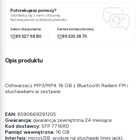
Potrzebujesz pomocy?
Skontaktuj się z nami i otrzymaj
fachową pomoc w doborze produktu.
Salon stacjonarny
Serwis komputerowy
89 527 98 80
89 535 38 75
Opis produktu
Odtwarzacz MP3/MP4 16 GB z Bluetooth Radiem FM i
słuchawkami w zestawie
EAN:
8590669291205
Gwarancja:
gwarancja zewnętrzna 24 miesiące
Kod dostawcy:
SFP 7716RD
Pamięć wewnętrzna:
16 GB
Interfejs:
microUSB, wyjście na słuchawki (mini jack),