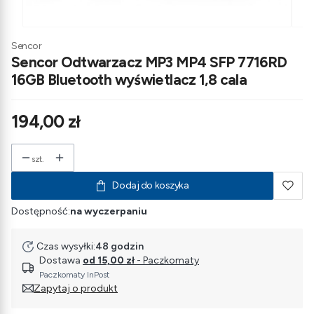
Sencor
Sencor Odtwarzacz MP3 MP4 SFP 7716RD
16GB Bluetooth wyświetlacz 1,8 cala
Cena
194,00 zł
szt.
Dodaj do koszyka
Dostępność:
na wyczerpaniu
Czas wysyłki:
48 godzin
Dostawa
od 15,00 zł
- Paczkomaty
Paczkomaty InPost
Zapytaj o produkt