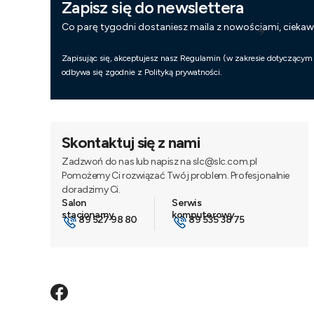
Zapisz się do newslettera
Co parę tygodni dostaniesz maila z nowościami, cieka
Zapisując się, akceptujesz nasz Regulamin (w zakresie dotyczącym
odbywa się zgodnie z Polityką prywatności.
Skontaktuj się z nami
Zadzwoń do nas lub napisz na slc@slc.com.pl
Pomożemy Ci rozwiązać Twój problem. Profesjonalnie
doradzimy Ci.
89 527 98 80
89 535 38 75