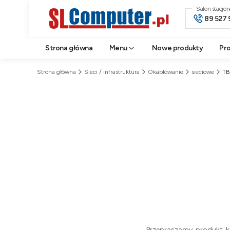
Salon stacjo
89 527 
Strona główna
Menu
Nowe produkty
Pr
Strona główna
Sieci / infrastruktura
Okablowanie
sieciowe
TB
Przepraszamy, produkt, k