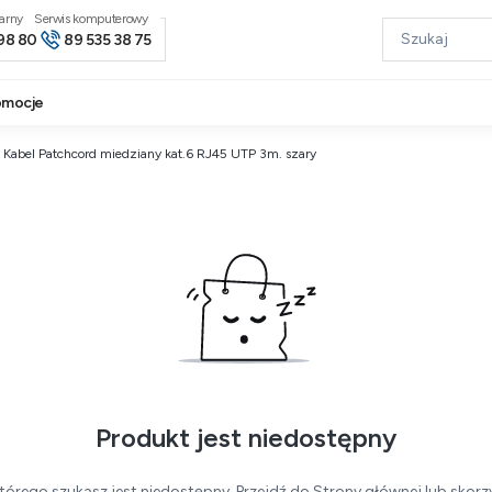
narny
98 80
89 535 38 75
omocje
 Kabel Patchcord miedziany kat.6 RJ45 UTP 3m. szary
Produkt jest niedostępny
tórego szukasz jest niedostępny. Przejdź do Strony głównej lub skorzy