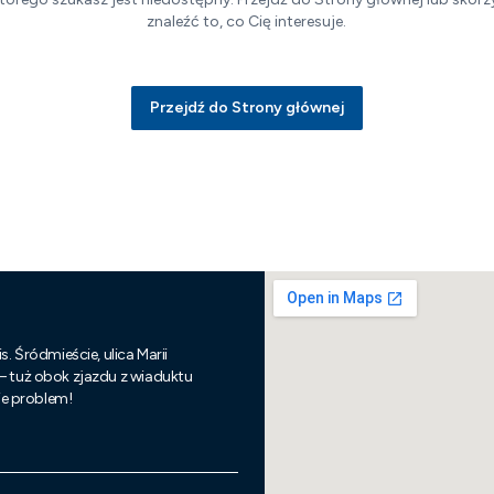
znaleźć to, co Cię interesuje.
Przejdź do Strony głównej
s. Śródmieście, ulica Marii
 – tuż obok zjazdu z wiaduktu
nie problem!