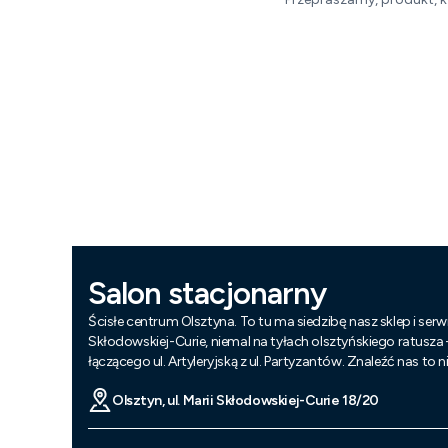
Salon stacjonarny
Ścisłe centrum Olsztyna. To tu ma siedzibę nasz sklep i serwi
Skłodowskiej-Curie, niemal na tyłach olsztyńskiego ratusza
łączącego ul. Artyleryjską z ul. Partyzantów. Znaleźć nas to 
Olsztyn, ul. Marii Skłodowskiej-Curie 18/20