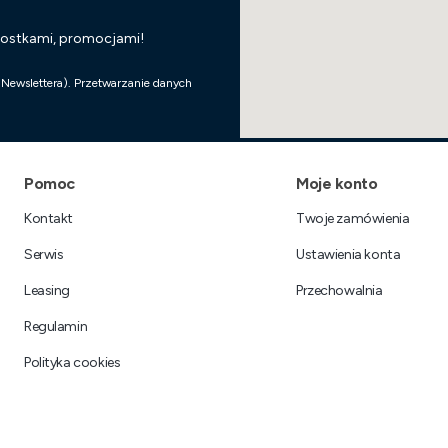
wostkami, promocjami!
 Newslettera). Przetwarzanie danych
Linki w stopce
Pomoc
Moje konto
Kontakt
Twoje zamówienia
Serwis
Ustawienia konta
Leasing
Przechowalnia
Regulamin
Polityka cookies