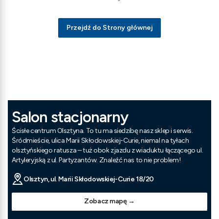
Przejdź do Strony głównej
Salon stacjonarny
Ścisłe centrum Olsztyna. To tu ma siedzibę nasz sklep i serwis.
Śródmieście, ulica Marii Skłodowskiej-Curie, niemal na tyłach
olsztyńskiego ratusza – tuż obok zjazdu z wiaduktu łączącego ul.
Artyleryjską z ul. Partyzantów. Znaleźć nas to nie problem!
Olsztyn, ul. Marii Skłodowskiej-Curie 18/20
Zobacz mapę →