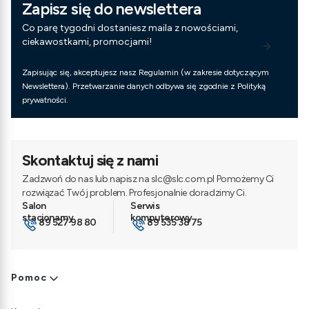
Zapisz się do newslettera
Co parę tygodni dostaniesz maila z nowościami,
ciekawostkami, promocjami!
Zapisując się, akceptujesz nasz Regulamin (w zakresie dotyczącym
Newslettera). Przetwarzanie danych odbywa się zgodnie z Polityką
prywatności.
Skontaktuj się z nami
Zadzwoń do nas lub napisz na slc@slc.com.pl Pomożemy Ci
rozwiązać Twój problem. Profesjonalnie doradzimy Ci.
89 527 98 80
89 535 38 75
Linki w stopce
Pomoc