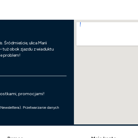
s. Śródmieście, ulica Marii
 – tuż obok zjazdu z wiaduktu
nie problem!
wostkami, promocjami!
 Newslettera). Przetwarzanie danych