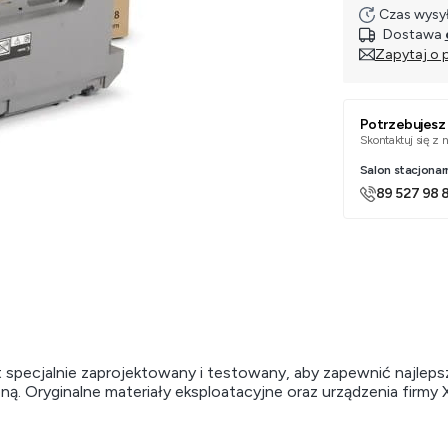
Czas wysył
Dostawa
Zapytaj o 
Potrzebujes
Skontaktuj się z
Salon stacjonar
89 527 98 
 specjalnie zaprojektowany i testowany, aby zapewnić najleps
ną. Oryginalne materiały eksploatacyjne oraz urządzenia firmy 