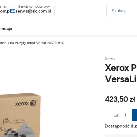
narny
com.pl
serwis@slc.com.pl
omocje
jemnik na zużyty toner VersaLinkC7000
Xerox
Xerox P
VersaL
Cena
423,50 zł
szt.
Dostępność:
duż