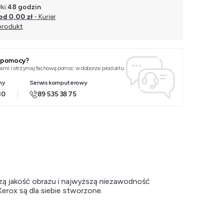
ki:
48 godzin
od 0,00 zł
- Kurier
produkt
z pomocy?
 nami i otrzymaj fachową pomoc w doborze produktu.
ny
Serwis komputerowy
80
89 535 38 75
zą jakość obrazu i najwyższą niezawodność
Xerox są dla siebie stworzone.