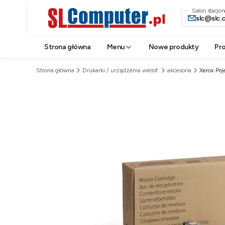
Salon stacjo
slc@slc.
Strona główna
Menu
Nowe produkty
Pr
Strona główna
Drukarki / urządzenia wielof.
akcesoria
Xerox Po