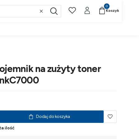
Produkty w koszyk
Koszyk
Wyczyść
Szukaj
ojemnik na zużyty toner
inkC7000
Dodaj do koszyka
a ilość