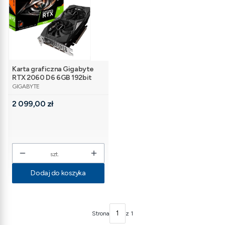
Karta graficzna Gigabyte
RTX 2060 D6 6GB 192bit
PRODUCENT
GDDR6 3DP/HDMI [sl]
GIGABYTE
Cena
2 099,00 zł
szt.
Dodaj do koszyka
Strona
z 1