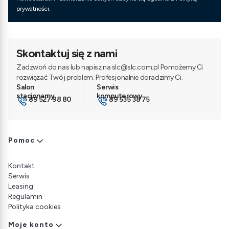
prywatności.
Skontaktuj się z nami
Zadzwoń do nas lub napisz na slc@slc.com.pl Pomożemy Ci
rozwiązać Twój problem. Profesjonalnie doradzimy Ci.
89 527 98 80
89 535 38 75
Linki w stopce
Pomoc
Kontakt
Serwis
Leasing
Regulamin
Polityka cookies
Moje konto