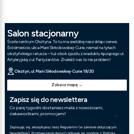
Salon stacjonarny
Ścisłe centrum Olsztyna. To tu ma siedzibę nasz sklep i serwis.
Śródmieście, ulica Marii Skłodowskiej-Curie, niemal na tyłach
olsztyńskiego ratusza – tuż obok zjazdu z wiaduktu łączącego ul.
Artyleryjską z ul. Partyzantów. Znaleźć nas to nie problem!
Olsztyn, ul. Marii Skłodowskiej-Curie 18/20
Zobacz mapę →
Zapisz się do newslettera
Co parę tygodni dostaniesz maila z nowościami,
ciekawostkami, promocjami!
Zapisując się, akceptujesz nasz Regulamin (w zakresie dotyczącym
Newslettera). Przetwarzanie danych odbywa się zgodnie z Polityką