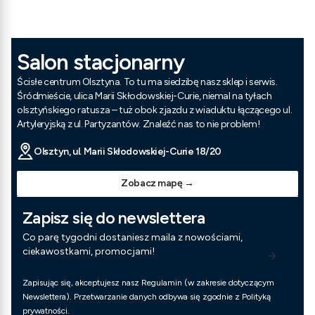
Salon stacjonarny
Ścisłe centrum Olsztyna. To tu ma siedzibę nasz sklep i serwis.
Śródmieście, ulica Marii Skłodowskiej-Curie, niemal na tyłach
olsztyńskiego ratusza – tuż obok zjazdu z wiaduktu łączącego ul.
Artyleryjską z ul. Partyzantów. Znaleźć nas to nie problem!
Olsztyn, ul. Marii Skłodowskiej-Curie 18/20
Zobacz mapę →
Zapisz się do newslettera
Co parę tygodni dostaniesz maila z nowościami,
ciekawostkami, promocjami!
Zapisując się, akceptujesz nasz Regulamin (w zakresie dotyczącym
Newslettera). Przetwarzanie danych odbywa się zgodnie z Polityką
prywatności.