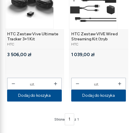
HTC Zestaw Vive Ultimate
HTC Zestaw VIVE Wired
Tracker 3+1 Kit
Streaming Kit (tryb
PRODUCENT
PRODUCENT
DisplayPort)
HTC
HTC
Cena
Cena
3 506,00 zł
1 039,00 zł
szt.
szt.
Dodaj do koszyka
Dodaj do koszyka
Strona
z 1