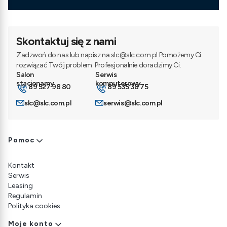
Skontaktuj się z nami
Zadzwoń do nas lub napisz na slc@slc.com.pl Pomożemy Ci
rozwiązać Twój problem. Profesjonalnie doradzimy Ci.
89 527 98 80
89 535 38 75
slc@slc.com.pl
serwis@slc.com.pl
Linki w stopce
Pomoc
Kontakt
Serwis
Leasing
Regulamin
Polityka cookies
Moje konto