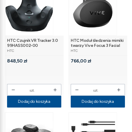
HTC Czujnik VR Tracker 3.0
HTC Moduł śledzenia mimiki
99HASS002-00
twarzy Vive Focus 3 Facial
PRODUCENT
PRODUCENT
Tracker 99HATH004-00
HTC
HTC
Cena
Cena
848,50 zł
766,00 zł
szt.
szt.
Dodaj do koszyka
Dodaj do koszyka