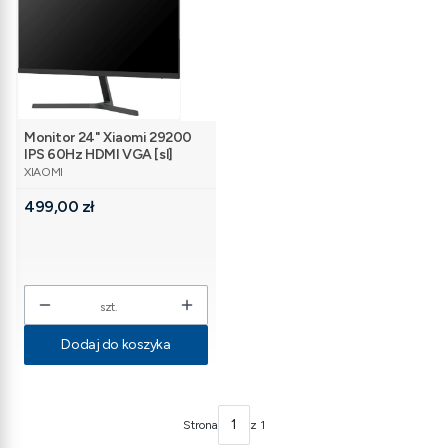
Monitor 24" Xiaomi 29200
IPS 60Hz HDMI VGA [sl]
PRODUCENT
XIAOMI
Cena
499,00 zł
szt.
Dodaj do koszyka
Strona
z 1