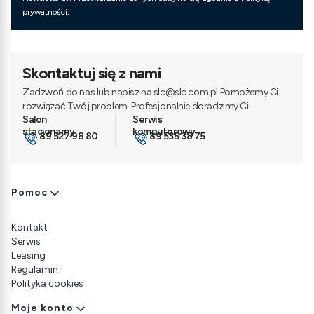
prywatności.
Skontaktuj się z nami
Zadzwoń do nas lub napisz na slc@slc.com.pl Pomożemy Ci
rozwiązać Twój problem. Profesjonalnie doradzimy Ci.
89 527 98 80
89 535 38 75
Linki w stopce
Pomoc
Kontakt
Serwis
Leasing
Regulamin
Polityka cookies
Moje konto