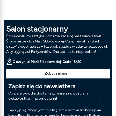
Salon stacjonarny
Ścisłe centrum Olsztyna. To tu ma siedzibę nasz sklep i serwis.
Śródmieście, ulica Marii Skłodowskiej-Curie, niemal na tyłach
olsztyńskiego ratusza – tuż obok zjazdu z wiaduktu łączącego ul.
Artyleryjską z ul. Partyzantów. Znaleźć nas to nie problem!
Olsztyn, ul. Marii Skłodowskiej-Curie 18/20
Zobacz mapę →
Zapisz się do newslettera
Co parę tygodni dostaniesz maila z nowościami,
ciekawostkami, promocjami!
Zapisując się, akceptujesz nasz Regulamin (w zakresie dotyczącym
Newslettera). Przetwarzanie danych odbywa się zgodnie z Polityką