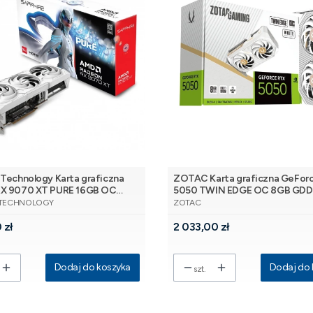
 Technology Karta graficzna
ZOTAC Karta graficzna GeFor
RX 9070 XT PURE 16GB OC
5050 TWIN EDGE OC 8GB GDDR
NT
PRODUCENT
56bit 2DP/2HDMI
3DP/HDMI biała
 TECHNOLOGY
ZOTAC
Cena
 zł
2 033,00 zł
Dodaj do koszyka
Dodaj do 
szt.