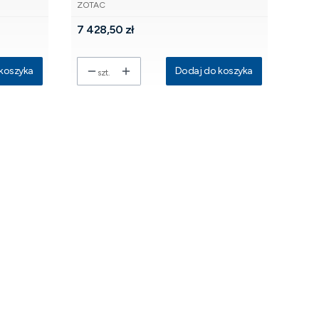
PRODUCENT
256bit 3DP/HDMI
ZOTAC
Cena
7 428,50 zł
koszyka
Dodaj do koszyka
szt.