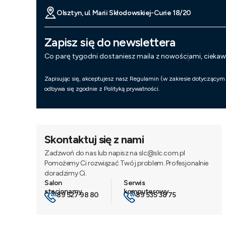
Olsztyn, ul. Marii Skłodowskiej-Curie 18/20
Zapisz się do newslettera
Co parę tygodni dostaniesz maila z nowościami, cieka
Zapisując się, akceptujesz nasz Regulamin (w zakresie dotyczącym
odbywa się zgodnie z Polityką prywatności.
Skontaktuj się z nami
Zadzwoń do nas lub napisz na slc@slc.com.pl
Pomożemy Ci rozwiązać Twój problem. Profesjonalnie
doradzimy Ci.
89 527 98 80
89 535 38 75