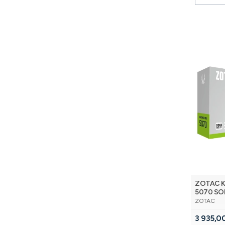
ZOTAC Ka
5070 SOL
PRODUCE
3DP/HDM
ZOTAC
Cena
3 935,00