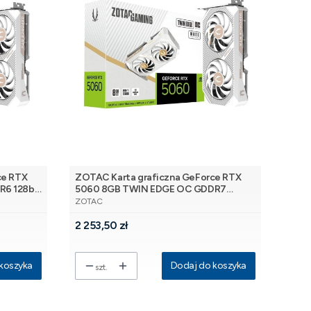
ce RTX
ZOTAC Karta graficzna GeForce RTX
6 128bit
5060 8GB TWIN EDGE OC GDDR7
PRODUCENT
128bit 3DP/HDMI
ZOTAC
Cena
2 253,50 zł
koszyka
Dodaj do koszyka
szt.