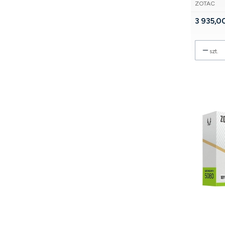
PRODUCE
GDDR7 19
ZOTAC
Cena
3 935,00
szt.