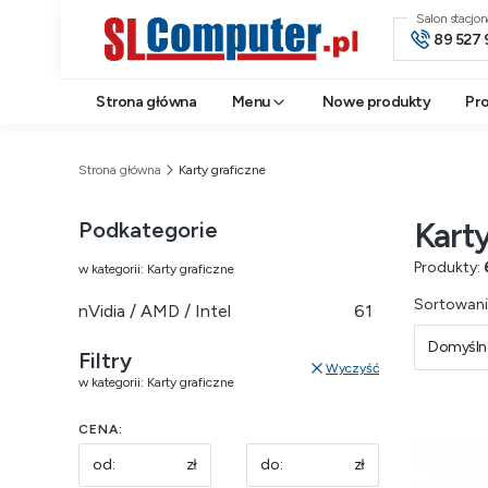
Salon stacjo
89 527 
Strona główna
Menu
Nowe produkty
Pr
Strona główna
Karty graficzne
Karty
Podkategorie
Produkty:
w kategorii: Karty graficzne
Lista 
Sortowani
nVidia / AMD / Intel
61
Domyśln
Filtry
Wyczyść
w kategorii: Karty graficzne
CENA:
zł
zł