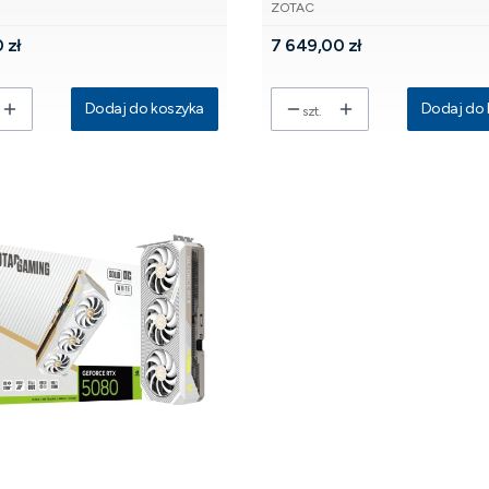
NT
PRODUCENT
2bit
GDDR7 256bit 3DP/HDMI
ZOTAC
Cena
 zł
7 649,00 zł
Dodaj do koszyka
Dodaj do 
szt.