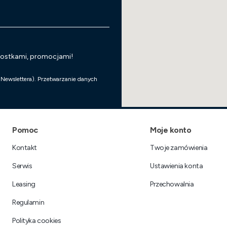
wostkami, promocjami!
 Newslettera). Przetwarzanie danych
Linki w stopce
Pomoc
Moje konto
Kontakt
Twoje zamówienia
Serwis
Ustawienia konta
Leasing
Przechowalnia
Regulamin
Polityka cookies