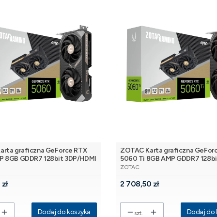
rta graficzna GeForce RTX
ZOTAC Karta graficzna GeFor
P 8GB GDDR7 128bit 3DP/HDMI
5060 Ti 8GB AMP GDDR7 128bi
NT
PRODUCENT
3DP/HDMI
ZOTAC
Cena
 zł
2 708,50 zł
Dodaj do koszyka
Dodaj do 
szt.