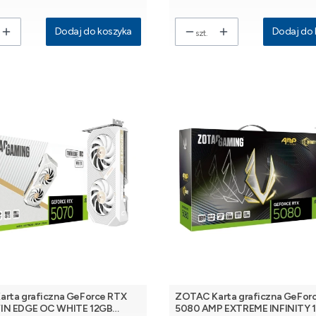
Dodaj do koszyka
Dodaj do 
szt.
rta graficzna GeForce RTX
ZOTAC Karta graficzna GeFor
IN EDGE OC WHITE 12GB
5080 AMP EXTREME INFINITY 