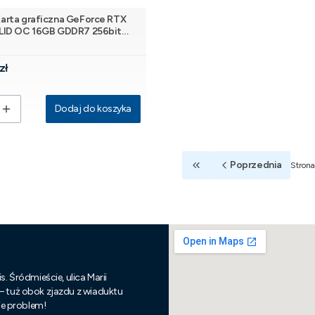
rta graficzna GeForce RTX
LID OC 16GB GDDR7 256bit
NT
 biała
zł
Dodaj do koszyka
Poprzednia
Strona
Wróć do pierwszej strony 
s. Śródmieście, ulica Marii
 – tuż obok zjazdu z wiaduktu
nie problem!