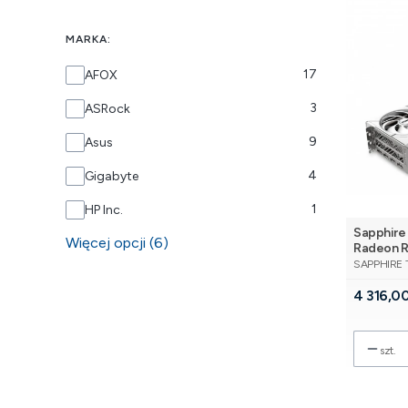
MARKA:
Marka
17
AFOX
3
ASRock
9
Asus
4
Gigabyte
1
HP Inc.
Sapphire
Więcej opcji (6)
Radeon 
PRODUCE
GDDR6 2
SAPPHIRE
Cena
4 316,00
szt.