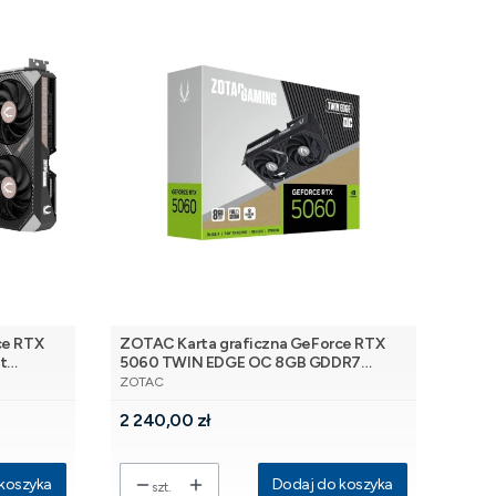
ce RTX
ZOTAC Karta graficzna GeForce RTX
t
5060 TWIN EDGE OC 8GB GDDR7
PRODUCENT
128bit 3DP/HDMI
ZOTAC
Cena
2 240,00 zł
koszyka
Dodaj do koszyka
szt.