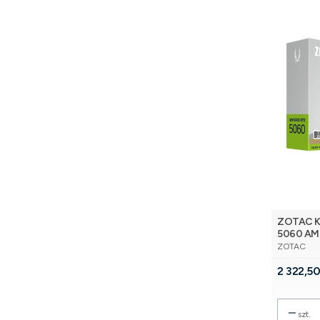
ZOTAC Ka
5060 AM
PRODUCE
ZOTAC
Cena
2 322,50
szt.