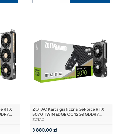
ce RTX
ZOTAC Karta graficzna GeForce RTX
GDDR7
5070 TWIN EDGE OC 12GB GDDR7
PRODUCENT
192bit 3DP/HDMI
ZOTAC
Cena
3 880,00 zł