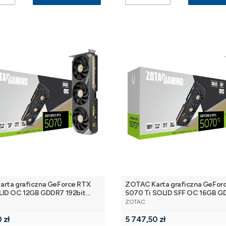
rta graficzna GeForce RTX
ZOTAC Karta graficzna GeFor
ID OC 12GB GDDR7 192bit
5070 Ti SOLID SFF OC 16GB 
NT
PRODUCENT
I
256bit 3DP/HDMI
ZOTAC
Cena
 zł
5 747,50 zł