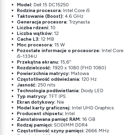
Model:
Dell 15 DC15250
Rodzina procesora:
Intel Core i5
Taktowanie (Boost):
4.6 GHz
Generacja procesora:
Trzynasta
Liczba rdzeni:
10
Liczba wątków:
12
Cache L3:
12 MB
Moc procesora:
15 W
Pozostałe informacje o procesorze:
Intel Core
i5-1334U
Przekątna ekranu:
15,6''
Rozdzielczość:
1920 x 1080 (FHD 1080)
Powierzchnia matrycy:
Matowa
Częstotliwość odświeżania:
120 Hz
Jasność:
250 nits
Technologia podświetlania:
Diody LED
Typ matrycy:
TFT IPS
Ekran dotykowy:
Nie
Model karty graficznej:
Intel UHD Graphics
Producent chipsetu:
Intel
Zainstalowana pamięć RAM:
16 GB
Rodzaj pamięci:
SODIMM DDR4
Częstotliwość szyny pamięci:
2666 MHz