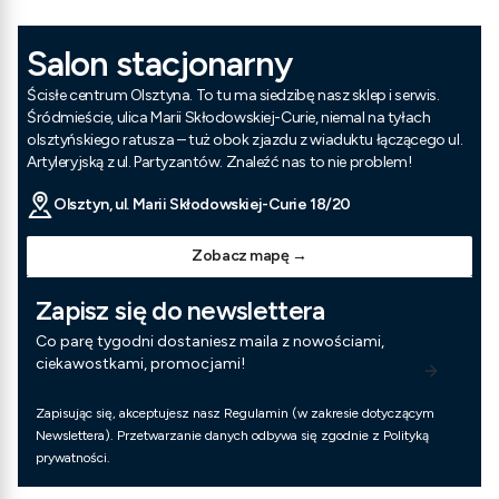
Salon stacjonarny
Ścisłe centrum Olsztyna. To tu ma siedzibę nasz sklep i serwis.
Śródmieście, ulica Marii Skłodowskiej-Curie, niemal na tyłach
olsztyńskiego ratusza – tuż obok zjazdu z wiaduktu łączącego ul.
Artyleryjską z ul. Partyzantów. Znaleźć nas to nie problem!
Olsztyn, ul. Marii Skłodowskiej-Curie 18/20
Zobacz mapę →
Zapisz się do newslettera
Co parę tygodni dostaniesz maila z nowościami,
ciekawostkami, promocjami!
Zapisując się, akceptujesz nasz Regulamin (w zakresie dotyczącym
Newslettera). Przetwarzanie danych odbywa się zgodnie z Polityką
prywatności.