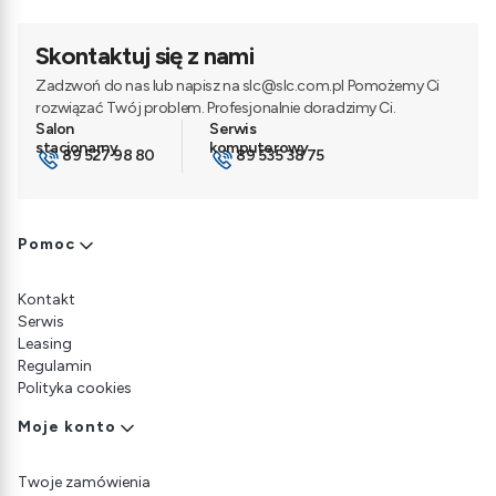
Skontaktuj się z nami
Zadzwoń do nas lub napisz na slc@slc.com.pl Pomożemy Ci
rozwiązać Twój problem. Profesjonalnie doradzimy Ci.
89 527 98 80
89 535 38 75
Linki w stopce
Pomoc
Kontakt
Serwis
Leasing
Regulamin
Polityka cookies
Moje konto
Twoje zamówienia