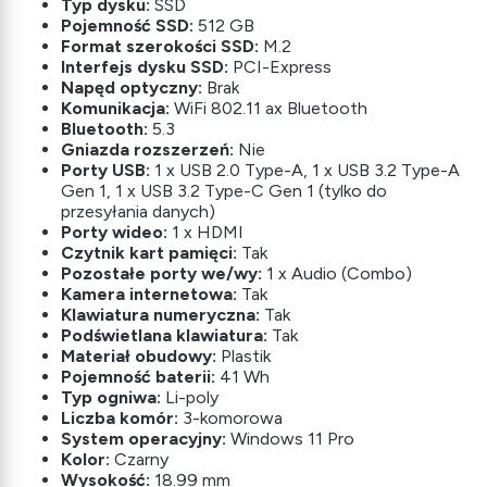
Typ dysku:
SSD
Pojemność SSD:
512 GB
Format szerokości SSD:
M.2
Interfejs dysku SSD:
PCI-Express
Napęd optyczny:
Brak
Komunikacja:
WiFi 802.11 ax Bluetooth
Bluetooth:
5.3
Gniazda rozszerzeń:
Nie
Porty USB:
1 x USB 2.0 Type-A, 1 x USB 3.2 Type-A
Gen 1, 1 x USB 3.2 Type-C Gen 1 (tylko do
przesyłania danych)
Porty wideo:
1 x HDMI
Czytnik kart pamięci:
Tak
Pozostałe porty we/wy:
1 x Audio (Combo)
Kamera internetowa:
Tak
Klawiatura numeryczna:
Tak
Podświetlana klawiatura:
Tak
Materiał obudowy:
Plastik
Pojemność baterii:
41 Wh
Typ ogniwa:
Li-poly
Liczba komór:
3-komorowa
System operacyjny:
Windows 11 Pro
Kolor:
Czarny
Wysokość:
18.99 mm