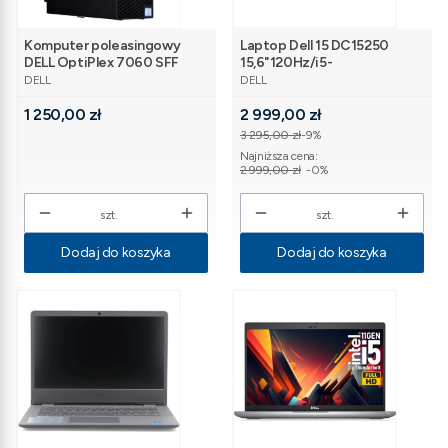
Komputer poleasingowy
Laptop Dell 15 DC15250
DELL OptiPlex 7060 SFF
15,6"120Hz/i5-
PRODUCENT
PRODUCENT
POLE [ACT] i5-
1334U/16GB/512GB/Win11Pr
DELL
DELL
8400/16GB/512GB/W11P [sl]
o Carbon Black [sl]
Cena
Cena promocyjna
1 250,00 zł
2 999,00 zł
3 295,00 zł
-9%
Najniższa cena:
2 999,00 zł
-0%
szt.
szt.
Dodaj do koszyka
Dodaj do koszyka