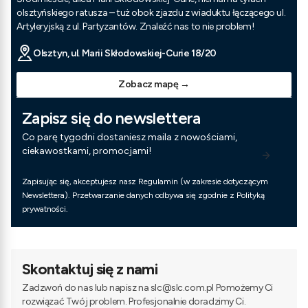
olsztyńskiego ratusza – tuż obok zjazdu z wiaduktu łączącego ul.
Artyleryjską z ul. Partyzantów. Znaleźć nas to nie problem!
Olsztyn, ul. Marii Skłodowskiej-Curie 18/20
Zobacz mapę →
Zapisz się do newslettera
Co parę tygodni dostaniesz maila z nowościami,
ciekawostkami, promocjami!
Zapisując się, akceptujesz nasz Regulamin (w zakresie dotyczącym
Newslettera). Przetwarzanie danych odbywa się zgodnie z Polityką
prywatności.
Skontaktuj się z nami
Zadzwoń do nas lub napisz na slc@slc.com.pl Pomożemy Ci
rozwiązać Twój problem. Profesjonalnie doradzimy Ci.