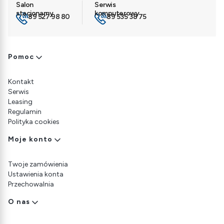
89 527 98 80
89 535 38 75
Linki w stopce
Pomoc
Kontakt
Serwis
Leasing
Regulamin
Polityka cookies
Moje konto
Twoje zamówienia
Ustawienia konta
Przechowalnia
O nas