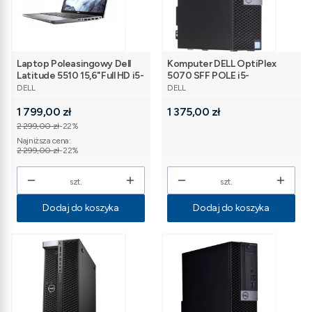
Laptop Poleasingowy Dell
Komputer DELL OptiPlex
Latitude 5510 15,6"Full HD i5-
5070 SFF POLE i5-
PRODUCENT
PRODUCENT
10210U | RAM 16GB/SSD
9500T/16GB/256GB-
DELL
DELL
240GB | Windwos 11 PRO
SSD/W11Pro [HW]
Cena promocyjna
Cena
[12G][CT][SL]
1 799,00 zł
1 375,00 zł
2 299,00 zł
-22%
Najniższa cena:
2 299,00 zł
-22%
szt.
szt.
Dodaj do koszyka
Dodaj do koszyka