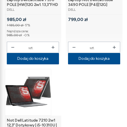
POLE [HW]12G 2w1. 13,3"FHD
3490 POLE [P4I][12G]
PRODUCENT
PRODUCENT
touch/i5-
14"FHD/i5-
DELL
DELL
8350U/8GB/256SSD/W11P
8250U/8GB/256GB/
Cena promocyjna
Cena
[sl]
985,00 zł
Win11Pro [sl]
799,00 zł
1 185,00 zł
-17%
Najniższa cena:
985,00 zł
-0%
szt.
szt.
Dodaj do koszyka
Dodaj do koszyka
Not Dell Latitude 7210 2w1
12,3" Dotykowy | i5-10310U |